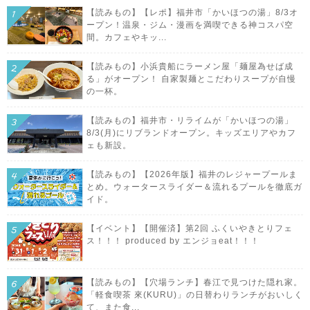
【読みもの】【レポ】福井市「かいほつの湯」8/3オ
ープン！温泉・ジム・漫画を満喫できる神コスパ空
間。カフェやキッ...
【読みもの】小浜貴船にラーメン屋「麺屋為せば成
る」がオープン！ 自家製麺とこだわりスープが自慢
の一杯。
【読みもの】福井市・リライムが「かいほつの湯」
8/3(月)にリブランドオープン。キッズエリアやカフ
ェも新設。
【読みもの】【2026年版】福井のレジャープールま
とめ。ウォータースライダー＆流れるプールを徹底ガ
イド。
【イベント】【開催済】第2回 ふくいやきとりフェ
ス！！！ produced by エンジョeat！！！
【読みもの】【穴場ランチ】春江で見つけた隠れ家。
「軽食喫茶 來(KURU)」の日替わりランチがおいしく
て、また食...