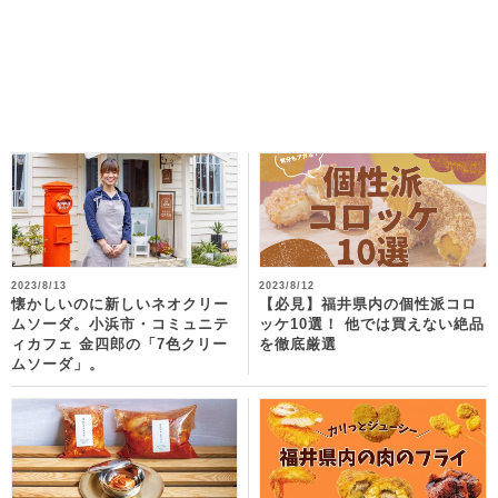
2023/8/13
2023/8/12
懐かしいのに新しいネオクリー
【必見】福井県内の個性派コロ
ムソーダ。小浜市・コミュニテ
ッケ10選！ 他では買えない絶品
ィカフェ 金四郎の「7色クリー
を徹底厳選
ムソーダ」。