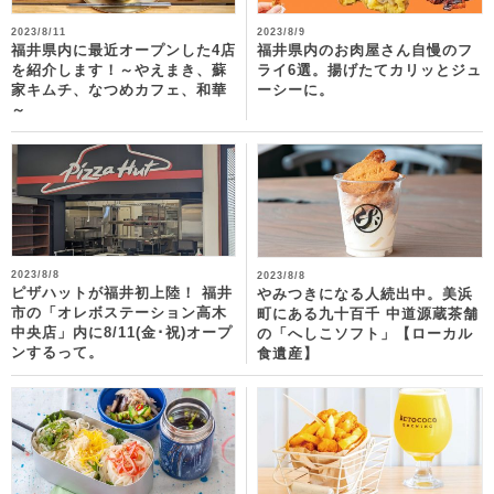
2023/8/11
2023/8/9
福井県内に最近オープンした4店
福井県内のお肉屋さん自慢のフ
を紹介します！～やえまき、蘇
ライ6選。揚げたてカリッとジュ
家キムチ、なつめカフェ、和華
ーシーに。
～
2023/8/8
2023/8/8
ピザハットが福井初上陸！ 福井
やみつきになる人続出中。美浜
市の「オレボステーション高木
町にある九十百千 中道源蔵茶舗
中央店」内に8/11(金･祝)オープ
の「へしこソフト」【ローカル
ンするって。
食遺産】