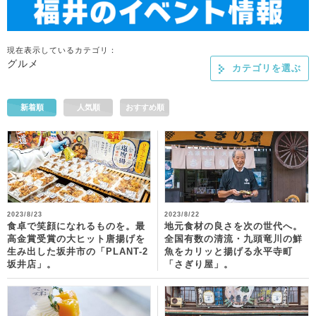
現在表示しているカテゴリ：
グルメ
カテゴリを選ぶ
新着順
人気順
おすすめ順
2023/8/23
2023/8/22
食卓で笑顔になれるものを。最
地元食材の良さを次の世代へ。
高金賞受賞の大ヒット唐揚げを
全国有数の清流・九頭竜川の鮮
生み出した坂井市の「PLANT-2
魚をカリッと揚げる永平寺町
坂井店」。
「さぎり屋」。