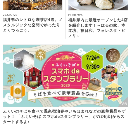
2023/7/26
2023/7/25
福井県のレトロな喫茶店4選。ノ
福井県内に最近オープンした4店
スタルジックな空間でゆったり
を紹介します！～はるの家、本
とくつろごう。
道坊、福日和、フォレスタ・ピ
ノリ～
ふくいのそばを食べて温泉宿泊券やいちほまれなどの豪華賞品をゲ
ット！ 「ふくいそば スマホdeスタンプラリー」が7/24(金)からス
タートするよ♪