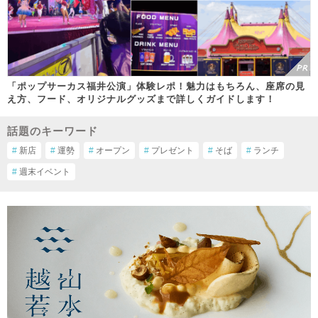
「ポップサーカス福井公演」体験レポ！魅力はもちろん、座席の見
え方、フード、オリジナルグッズまで詳しくガイドします！
話題のキーワード
#
新店
#
運勢
#
オープン
#
プレゼント
#
そば
#
ランチ
#
週末イベント