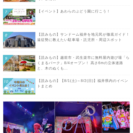
【イベント】あわらのぶどう園に行こう！
【読みもの】サンドーム福井を地元民が徹底ガイド！
遠征勢に教えたい駐車場・託児所・周辺スポット
【読みもの】越前市・武生楽市に無料屋内遊び場「ら
くまるパーク」8/4オープン！ 高さ6mの立体迷路
と、木のぬくも...
【読みもの】【8/1(土)～8/2(日)】福井県内のイベン
トまとめ