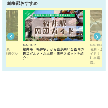
編集部おすすめ
2024/12/13
2026/4/28
山平泉
福井県「福井駅」から徒歩約15分圏内の
名刹・永平
。 周辺グル
周辺グルメ・お土産・観光スポットを紹
イド！ 見
介！
駐車場、お
説。