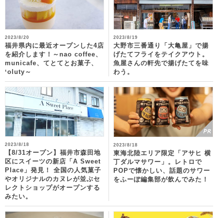
2023/8/20
2023/8/19
福井県内に最近オープンした4店
大野市三番通り「大亀屋」で揚
を紹介します！～nao coffee、
げたてフライをテイクアウト。
municafe、てとてとお菓子、
魚屋さんの軒先で揚げたてを味
ʻoluty～
わう。
2023/8/18
2023/8/18
【8/31オープン】福井市森田地
東海北陸エリア限定「アサヒ 横
区にスイーツの新店「A Sweet
丁ダルマサワー」。レトロで
Place」発見！ 全国の人気菓子
POPで懐かしい、話題のサワー
やオリジナルのカヌレが並ぶセ
をふーぽ編集部が飲んでみた！
レクトショップがオープンする
みたい。