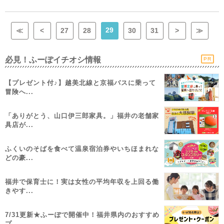
29
≪
<
27
28
30
31
>
≫
必見！ふーぽイチオシ情報
PR
【プレゼント付♪】越美北線と京福バスに乗って
冒険へ...
「ありがとう、山口伊三郎家具。」福井の老舗家
具店が...
ふくいのそばを食べて温泉宿泊券やいちほまれな
どの豪...
福井で保育士に！実は女性の平均年収を上回る働
きやす...
7/31更新★ふーぽで開催中！福井県内のおすすめ
プ...