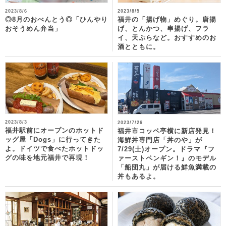
2023/8/6
2023/8/5
◎8月のおべんとう◎「ひんやり
福井の「揚げ物」めぐり。唐揚
おそうめん弁当」
げ、とんかつ、串揚げ、フラ
イ、天ぷらなど。おすすめのお
酒とともに。
2023/8/3
2023/7/26
福井駅前にオープンのホットド
福井市コッペ亭横に新店発見！
ッグ屋「Dogs」に行ってきた
海鮮丼専門店「丼のや」が
よ。ドイツで食べたホットドッ
7/29(土)オープン。ドラマ『フ
グの味を地元福井で再現！
ァーストペンギン！』のモデル
「船団丸」が届ける鮮魚満載の
丼もあるよ。