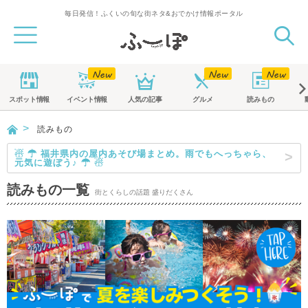
毎日発信！ふくいの旬な街ネタ&おでかけ情報ポータル
スポット
情報
イベント
情報
人気の記事
グルメ
読みもの
読みもの
☃ ☂ 福井県内の屋内あそび場まとめ。雨でもへっちゃら、
元気に遊ぼう♪ ☂ ☃
読みもの一覧
街とくらしの話題 盛りだくさん