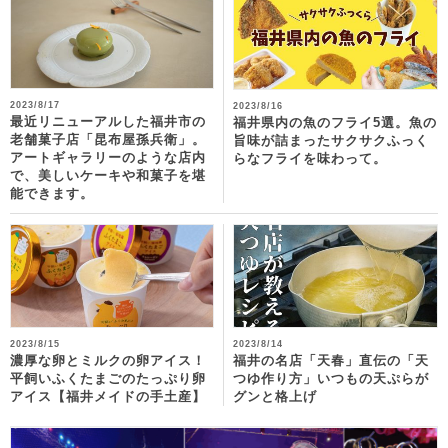
2023/8/17
2023/8/16
最近リニューアルした福井市の
福井県内の魚のフライ5選。魚の
老舗菓子店「昆布屋孫兵衛」。
旨味が詰まったサクサクふっく
アートギャラリーのような店内
らなフライを味わって。
で、美しいケーキや和菓子を堪
能できます。
2023/8/15
2023/8/14
濃厚な卵とミルクの卵アイス！
福井の名店「天春」直伝の「天
平飼いふくたまごのたっぷり卵
つゆ作り方」いつもの天ぷらが
アイス【福井メイドの手土産】
グンと格上げ