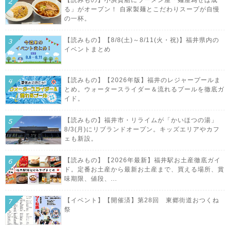
る」がオープン！ 自家製麺とこだわりスープが自慢
の一杯。
【読みもの】【8/8(土)～8/11(火・祝)】福井県内の
イベントまとめ
【読みもの】【2026年版】福井のレジャープールま
とめ。ウォータースライダー＆流れるプールを徹底ガ
イド。
【読みもの】福井市・リライムが「かいほつの湯」
8/3(月)にリブランドオープン。キッズエリアやカフ
ェも新設。
【読みもの】【2026年最新】福井駅お土産徹底ガイ
ド。定番お土産から最新お土産まで、買える場所、賞
味期限、値段、...
【イベント】【開催済】第28回 東郷街道おつくね
祭