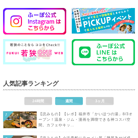
人気記事ランキング
24時間
週間
3ヶ月
【読みもの】【レポ】福井市「かいほつの湯」8/3オ
ープン！温泉・ジム・漫画を満喫できる神コスパ空
間。カフェやキッ...
【読みもの】小浜貴船にラーメン屋「麺屋為せば成