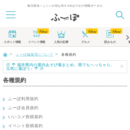
毎日発信！ふくいの旬な街ネタ&おでかけ情報ポータル
スポット
情報
イベント
情報
人気の記事
グルメ
読みもの
ふーぽ編集部について
各種規約
☃ ☂ 福井県内の屋内あそび場まとめ。雨でもへっちゃら、
元気に遊ぼう♪ ☂ ☃
各種規約
ふーぽ利用規約
ふーぽ会員規約
いいコメ投稿規約
イベント投稿規約