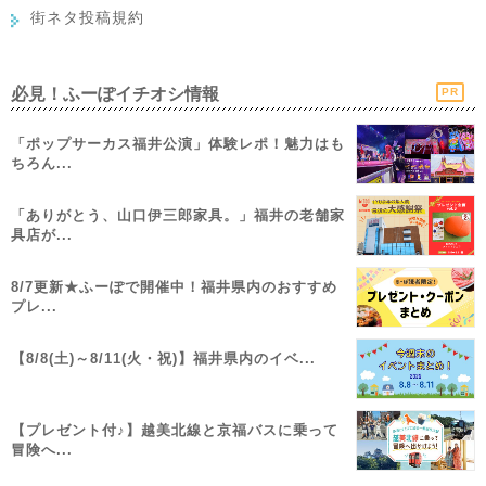
街ネタ投稿規約
必見！ふーぽイチオシ情報
PR
「ポップサーカス福井公演」体験レポ！魅力はも
ちろん...
「ありがとう、山口伊三郎家具。」福井の老舗家
具店が...
8/7更新★ふーぽで開催中！福井県内のおすすめ
プレ...
【8/8(土)～8/11(火・祝)】福井県内のイベ...
【プレゼント付♪】越美北線と京福バスに乗って
冒険へ...