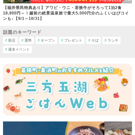
【福井県民特典あり】アワビ・ウニ・若狭牛がそろって1泊2食
18,800円～！越前の絶景温泉旅で最大5,000円分のふくいはぴコイ
ンも♪【9/1～10/31】
話題のキーワード
#
新店
#
運勢
#
オープン
#
プレゼント
#
そば
#
ランチ
#
週末イベント