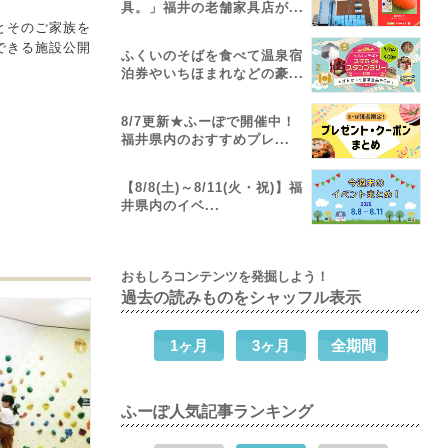
具。」福井の老舗家具店が...
とそのご家族を
できる施設公開
ふくいのそばを食べて温泉宿
泊券やいちほまれなどの豪...
8/7更新★ふーぽで開催中！
福井県内のおすすめプレ...
【8/8(土)～8/11(火・祝)】福
井県内のイベ...
おもしろコンテンツを発掘しよう！
過去の読みものをシャッフル表示
1ヶ月
3ヶ月
全期間
ふーぽ人気記事ランキング