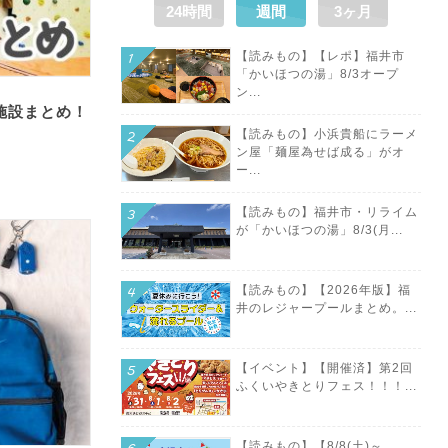
24時間
週間
3ヶ月
【読みもの】【レポ】福井市
「かいほつの湯」8/3オープ
ン...
施設まとめ！
【読みもの】小浜貴船にラーメ
ン屋「麺屋為せば成る」がオ
ー...
【読みもの】福井市・リライム
が「かいほつの湯」8/3(月...
【読みもの】【2026年版】福
井のレジャープールまとめ。...
【イベント】【開催済】第2回
ふくいやきとりフェス！！！...
【読みもの】【8/8(土)～