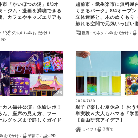
市「かいほつの湯」8/3オ
越前市・武生楽市に無料屋
泉・ジム・漫画を満喫できる
くまるパーク」8/4オープン
間。カフェやキッズエリアも
立体迷路と、木のぬくもり
触れる空間で元気いっぱい遊
タ
グルメ
おでかけ
新店・旬ネタ
おでかけ
PR
2026/7/20
ーカス福井公演」体験レポ！
親子で楽しむ夏休み！ おう
ろん、座席の見え方、フー
単実験＆大人もハマる「学
ナルグッズまで詳しくガイド
【自由研究アイデア】
ライフ
子育て
おでかけ
子育て
PR