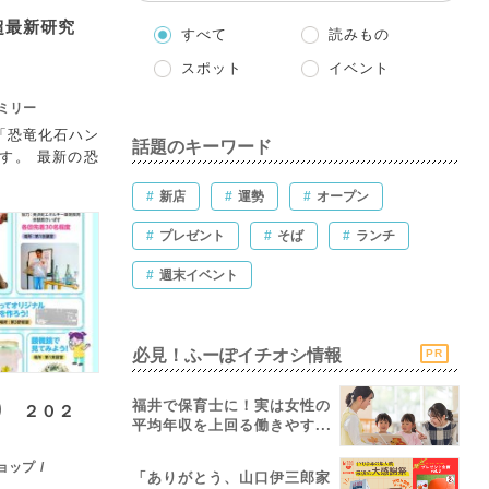
超最新研究
すべて
読みもの
スポット
イベント
ミリー
「恐竜化石ハン
話題のキーワード
す。 最新の恐
#
新店
#
運勢
#
オープン
#
プレゼント
#
そば
#
ランチ
#
週末イベント
必見！ふーぽイチオシ情報
PR
福井で保育士に！実は女性の
り ２０２
平均年収を上回る働きやす...
ョップ
「ありがとう、山口伊三郎家