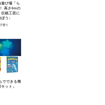
内遊び場「ら
！ 高さ6mの
・伝統工芸に
ぼう♪
子育て
ちでできる簡
習キット」