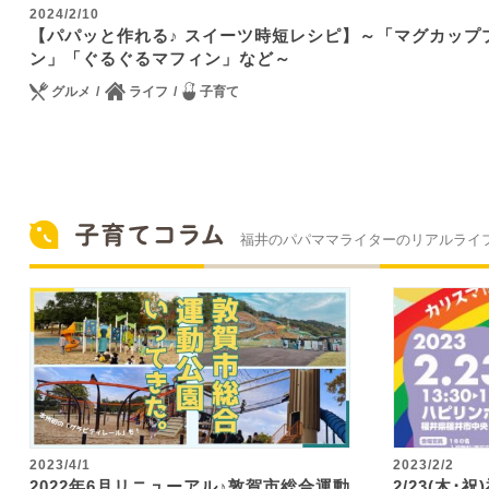
2024/2/10
【パパッと作れる♪ スイーツ時短レシピ】～「マグカップ
ン」「ぐるぐるマフィン」など～
グルメ
ライフ
子育て
福井のパパママライターのリアルライ
2023/4/1
2023/2/2
2022年6月リニューアル♪敦賀市総合運動
2/23(木