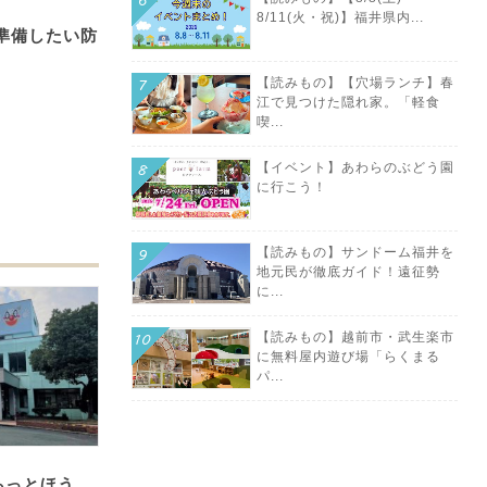
8/11(火・祝)】福井県内...
準備したい防
【読みもの】【穴場ランチ】春
江で見つけた隠れ家。「軽食
喫...
【イベント】あわらのぶどう園
に行こう！
【読みもの】サンドーム福井を
地元民が徹底ガイド！遠征勢
に...
【読みもの】越前市・武生楽市
に無料屋内遊び場「らくまる
パ...
あっとほう