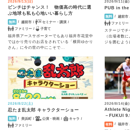
2026/9/13(日)
2026/9/11(金)
ピンチはチャンス！ 物価高の時代に選
PUB in 
ぶ地球も私も心地いい暮らし方
越前市
無料
越前市
セミナー・講演
無料
ファミリー
ファミリー
子育て
ステージでチ
福井県アースサポーターでもあり福井市花堂中
（出場者数に
ではかり売りのお店をされている「横田ゆかり
ジを囲むように
さん」に今の世の中にこそで...
2026/8/22(土)
2026/8/14(金)
Athlete Ni
忍たま乱太郎 キャラクターショー
－FUKUI 9
美浜町
公演・映画
キャラ
無料
福井市
有料
ファミリー