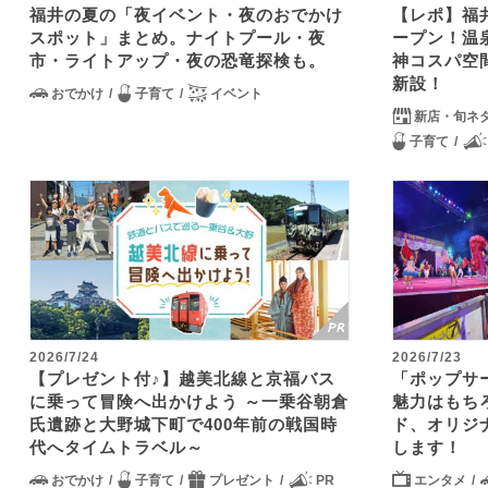
福井の夏の「夜イベント・夜のおでかけ
【レポ】福井
スポット」まとめ。ナイトプール・夜
ープン！温
市・ライトアップ・夜の恐竜探検も。
神コスパ空
新設！
おでかけ
子育て
イベント
新店・旬ネ
子育て
2026/7/24
2026/7/23
【プレゼント付♪】越美北線と京福バス
「ポップサ
に乗って冒険へ出かけよう ～一乗谷朝倉
魅力はもち
氏遺跡と大野城下町で400年前の戦国時
ド、オリジ
代へタイムトラベル～
します！
おでかけ
子育て
プレゼント
PR
エンタメ