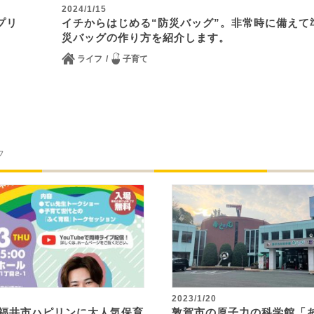
2024/1/15
プリ
イチからはじめる“防災バッグ”。非常時に備えて
災バッグの作り方を紹介します。
ライフ
子育て
フ
2023/1/20
･祝)福井市ハピリンに大人気保育
敦賀市の原子力の科学館「