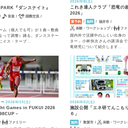
2026/8/8(土)
これき達人クラブ「恐竜の
the PARK『ダンスナイト』
2026」
音楽
国際交流
福井市
要予約
無料
体験・ワークショップ
ファ
ーム（個人でも可）が１曲～数曲
国内外で活躍中のふくい出身の
よって調整）踊る。ダンスステー
ター」小林快次さんの講演会で
イス・テーブ...
竜研究について紹介します...
〜
2026/8/15(土)
2026/8/22(土)
ght Games in FUKUI 2026
施設公開「エネ研てんこも
.98CUP－
６」
ファミリー
敦賀市
体験・ワークシ
無料