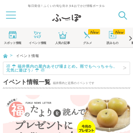
毎日発信！ふくいの旬な街ネタ&おでかけ情報ポータル
スポット
情報
イベント
情報
人気の記事
グルメ
読みもの
イベント情報
☃ ☂ 福井県内の屋内あそび場まとめ。雨でもへっちゃら、
元気に遊ぼう♪ ☂ ☃
イベント情報一覧
福井県内と近県のイベントです