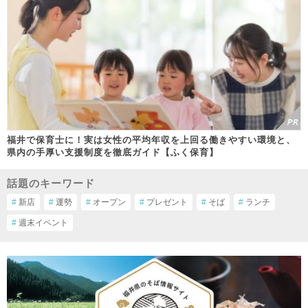
福井で保育士に！実は女性の平均年収を上回る働きやすい環境と、
県内の手厚い支援制度を徹底ガイド【ふく保育】
話題のキーワード
#
新店
#
運勢
#
オープン
#
プレゼント
#
そば
#
ランチ
#
週末イベント