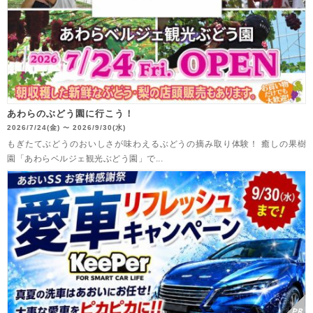
あわらのぶどう園に行こう！
2026/7/24(金)
2026/9/30(水)
〜
もぎたてぶどうのおいしさが味わえるぶどうの摘み取り体験！ 癒しの果樹
園「あわらベルジェ観光ぶどう園」で...