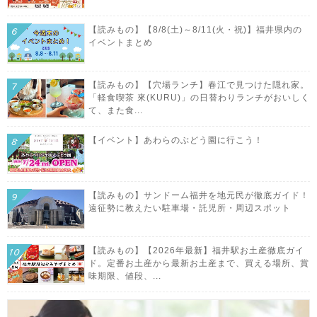
【読みもの】【8/8(土)～8/11(火・祝)】福井県内の
イベントまとめ
【読みもの】【穴場ランチ】春江で見つけた隠れ家。
「軽食喫茶 來(KURU)」の日替わりランチがおいしく
て、また食...
【イベント】あわらのぶどう園に行こう！
【読みもの】サンドーム福井を地元民が徹底ガイド！
遠征勢に教えたい駐車場・託児所・周辺スポット
【読みもの】【2026年最新】福井駅お土産徹底ガイ
ド。定番お土産から最新お土産まで、買える場所、賞
味期限、値段、...