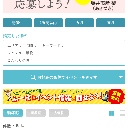
開催中
1週間以内
今月
来月
指定した条件
エリア：
期間：
キーワード：
ジャンル：
動物
こだわり条件：
お好みの条件でイベントをさがす
開催日順
新着順
人気順
6
件数：
件