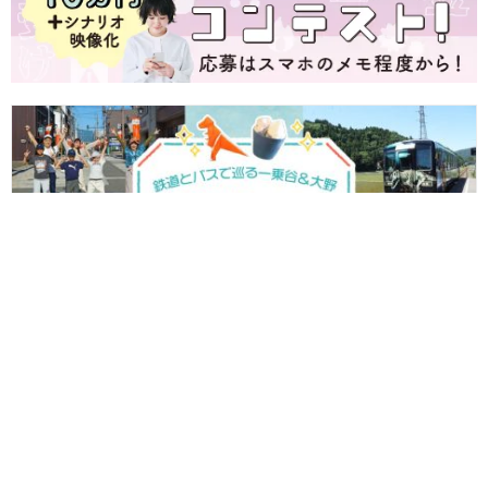
【プレゼント付♪】越美北線と京福バスに乗って冒険へ出かけよう
～一乗谷朝倉氏遺跡と大野城下町で400年前の戦国時代へタイムト
ラベル～