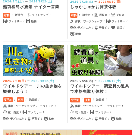
2026/8/1(土)
2026/8/22(土)
2026/7/18(土)
2026/8/30(日)
〜
〜
越前松島水族館 ナイター営業
しゃかしゃかお抹茶体験
坂井市
ライトアップ
福井市
展覧会
グルメ
有料
有料
ファミリー
動物
体験・ワークショップ
ファミリー
子どものみ
子育て
婚活
動物
2026/7/19(日)
2026/9/12(土)
2026/7/23(木)
2026/9/19(土)
〜
〜
ワイルドツアー 川の生き物を
ワイルドツアー 調査員の道具
観察しよう！
で本格虫取り体験！
池田町
池田町
要予約
有料
要予約
有料
体験・ワークショップ
アウトドア
体験・ワークショップ
アウトドア
花・自然
ファミリー
花・自然
ファミリー
子どものみ
子育て
動物
子どものみ
子育て
動物