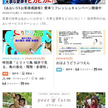
《あおいSSお客様感謝祭》愛車リフレッシュキャンペーン開催中
2026/7/1(水)
2026/9/30(水)
〜
真夏の洗車はあおいにお任せ！ 大事な愛車をピカピカに！！ 福井県内のあ
おいサービスステーション（SS...
2026/7/18(土)
2026/10/25(日)
2026/8/9(日)
〜
特別展「とりトリ鳥-福井で見
おはようどうぶつえん
る、鳥の進化・飛翔・多様性」
福井市
ファミリー
動物
無料
福井市
展覧会
有料
体験・ワークショップ
花・自然
ファミリー
動物