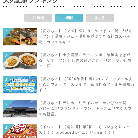
人気記事ランキング
24時間
週間
3ヶ月
【読みもの】【レポ】福井市「かいほつの湯」8/3オ
ープン！温泉・ジム・漫画を満喫できる神コスパ空
間。カフェやキッ...
【読みもの】小浜貴船にラーメン屋「麺屋為せば成
る」がオープン！ 自家製麺とこだわりスープが自慢
の一杯。
【読みもの】【2026年版】福井のレジャープールま
とめ。ウォータースライダー＆流れるプールを徹底ガ
イド。
【読みもの】福井市・リライムが「かいほつの湯」
8/3(月)にリブランドオープン。キッズエリアやカフ
ェも新設。
【イベント】【開催済】第2回 ふくいやきとりフェ
ス！！！ produced by エンジョeat！！！