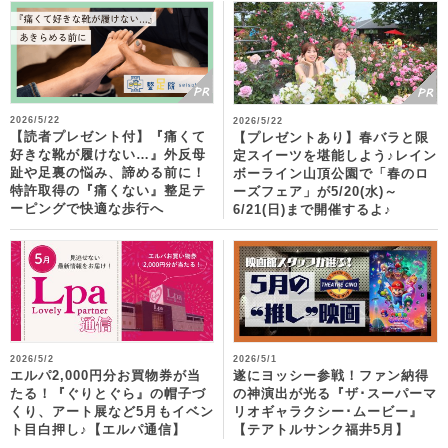
2026/5/22
2026/5/22
【読者プレゼント付】『痛くて
【プレゼントあり】春バラと限
好きな靴が履けない…』外反母
定スイーツを堪能しよう♪レイン
趾や足裏の悩み、諦める前に！
ボーライン山頂公園で「春のロ
特許取得の『痛くない』整足テ
ーズフェア」が5/20(水)～
ーピングで快適な歩行へ
6/21(日)まで開催するよ♪
2026/5/2
2026/5/1
エルパ2,000円分お買物券が当
遂にヨッシー参戦！ファン納得
たる！『ぐりとぐら』の帽子づ
の神演出が光る『ザ･スーパーマ
くり、アート展など5月もイベン
リオギャラクシー･ムービー』
ト目白押し♪【エルパ通信】
【テアトルサンク福井5月】