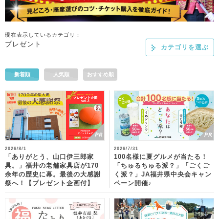
現在表示しているカテゴリ：
プレゼント
カテゴリを選ぶ
新着順
人気順
おすすめ順
2026/8/1
2026/7/31
「ありがとう、山口伊三郎家
100名様に夏グルメが当たる！
具。」福井の老舗家具店が170
「ちゅるちゅる派？」「ごくご
余年の歴史に幕。最後の大感謝
く派？」JA福井県中央会キャン
祭へ！【プレゼント企画付】
ペーン開催♪