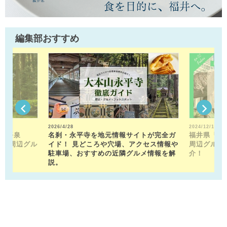
編集部おすすめ
2026/4/28
2024/12/13
山平泉
名刹・永平寺を地元情報サイトが完全ガ
福井県「福
。 周辺グル
イド！ 見どころや穴場、アクセス情報や
周辺グルメ
駐車場、おすすめの近隣グルメ情報を解
介！
説。