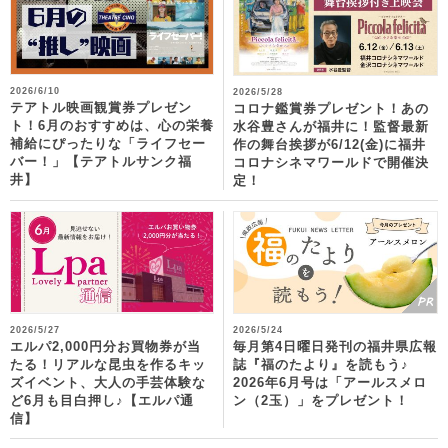
2026/6/10
2026/5/28
テアトル映画観賞券プレゼン
コロナ鑑賞券プレゼント！あの
ト！6月のおすすめは、心の栄養
水谷豊さんが福井に！監督最新
補給にぴったりな「ライフセー
作の舞台挨拶が6/12(金)に福井
バー！」【テアトルサンク福
コロナシネマワールドで開催決
井】
定！
2026/5/27
2026/5/24
エルパ2,000円分お買物券が当
毎月第4日曜日発刊の福井県広報
たる！リアルな昆虫を作るキッ
誌『福のたより』を読もう♪
ズイベント、大人の手芸体験な
2026年6月号は「アールスメロ
ど6月も目白押し♪【エルパ通
ン（2玉）」をプレゼント！
信】