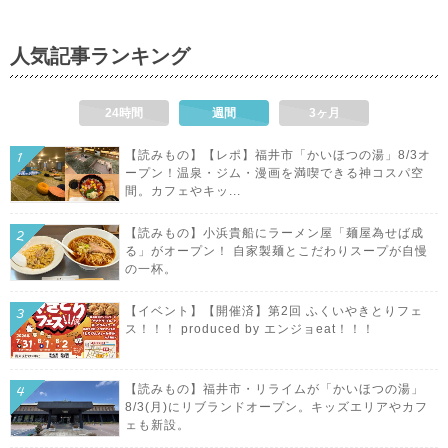
人気記事ランキング
24時間
週間
3ヶ月
【読みもの】【レポ】福井市「かいほつの湯」8/3オ
ープン！温泉・ジム・漫画を満喫できる神コスパ空
間。カフェやキッ...
【読みもの】小浜貴船にラーメン屋「麺屋為せば成
る」がオープン！ 自家製麺とこだわりスープが自慢
の一杯。
【イベント】【開催済】第2回 ふくいやきとりフェ
ス！！！ produced by エンジョeat！！！
【読みもの】福井市・リライムが「かいほつの湯」
8/3(月)にリブランドオープン。キッズエリアやカフ
ェも新設。