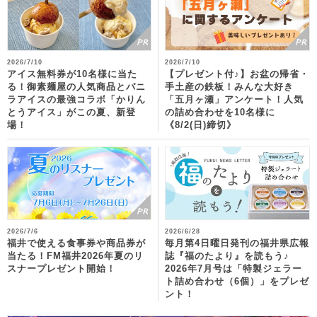
2026/7/10
2026/7/10
アイス無料券が10名様に当た
【プレゼント付♪】お盆の帰省・
る！御素麺屋の人気商品とバニ
手土産の鉄板！みんな大好き
ラアイスの最強コラボ「かりん
「五月ヶ瀬」アンケート！人気
とうアイス」がこの夏、新登
の詰め合わせを10名様に
場！
《8/2(日)締切》
2026/7/6
2026/6/28
福井で使える食事券や商品券が
毎月第4日曜日発刊の福井県広報
当たる！FM福井2026年夏のリ
誌『福のたより』を読もう♪
スナープレゼント開始！
2026年7月号は「特製ジェラー
ト詰め合わせ（6個）」をプレゼ
ント！