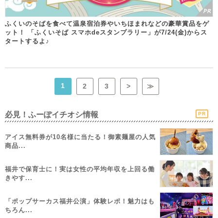
ふくいのそばを食べて温泉宿泊券やいちほまれなどの豪華賞品をゲ
ット！ 「ふくいそば スマホdeスタンプラリー」が7/24(金)からス
タートするよ♪
1
2
3
>
≫
必見！ふーぽイチオシ情報
PR
アイス無料券が10名様に当たる！御素麺屋の人気
商品...
福井で保育士に！実は女性の平均年収を上回る働
きやす...
「ポップサーカス福井公演」体験レポ！魅力はも
ちろん...