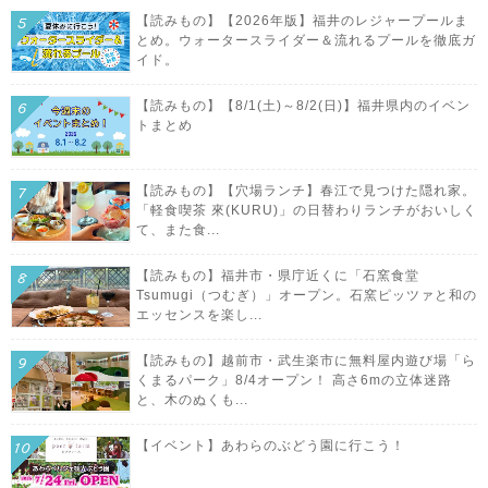
【読みもの】【2026年版】福井のレジャープールま
とめ。ウォータースライダー＆流れるプールを徹底ガ
イド。
【読みもの】【8/1(土)～8/2(日)】福井県内のイベン
トまとめ
【読みもの】【穴場ランチ】春江で見つけた隠れ家。
「軽食喫茶 來(KURU)」の日替わりランチがおいしく
て、また食...
【読みもの】福井市・県庁近くに「石窯食堂
Tsumugi（つむぎ）」オープン。石窯ピッツァと和の
エッセンスを楽し...
【読みもの】越前市・武生楽市に無料屋内遊び場「ら
くまるパーク」8/4オープン！ 高さ6mの立体迷路
と、木のぬくも...
【イベント】あわらのぶどう園に行こう！