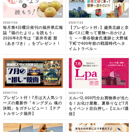
2026/7/26
2026/7/24
毎月第4日曜日発刊の福井県広報
【プレゼント付♪】越美北線と京
誌『福のたより』を読もう♪
福バスに乗って冒険へ出かけよ
2026年8月号は「坂井市産 梨
う ～一乗谷朝倉氏遺跡と大野城
（あきづき）」をプレゼント！
下町で400年前の戦国時代へタ
イムトラベル～
2026/7/21
2026/7/16
プレゼント付！7月は大人気シリ
エルパ2,000円分お買物券が当た
ーズの最新作「キングダム 魂の
る！お化け屋敷、夏祭りなど7月
決戦」をガチレビュー！【テア
もイベント目白押し♪【エルパ通
トルサンク福井】
信】