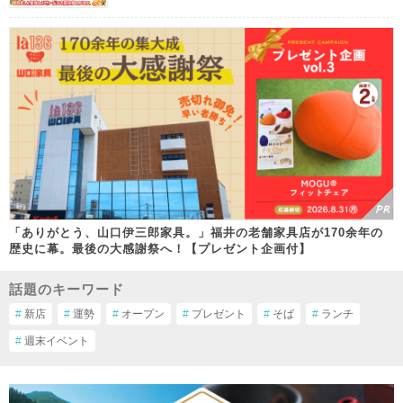
「ありがとう、山口伊三郎家具。」福井の老舗家具店が170余年の
歴史に幕。最後の大感謝祭へ！【プレゼント企画付】
話題のキーワード
#
新店
#
運勢
#
オープン
#
プレゼント
#
そば
#
ランチ
#
週末イベント