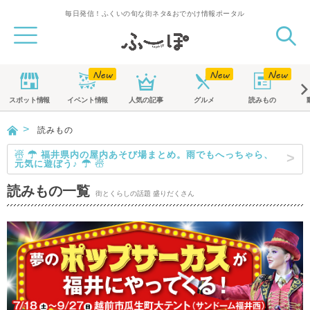
毎日発信！ふくいの旬な街ネタ&おでかけ情報ポータル
スポット
情報
イベント
情報
人気の記事
グルメ
読みもの
読みもの
☃ ☂ 福井県内の屋内あそび場まとめ。雨でもへっちゃら、
元気に遊ぼう♪ ☂ ☃
読みもの一覧
街とくらしの話題 盛りだくさん