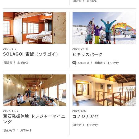
坂井市
おでかけ
2026/4/7
2026/2/18
SOLAGOI 宙鯉（ソラゴイ）
ビキッズパーク
福井市
おでかけ
いいコメ
勝山市
おでかけ
2025/10/7
2025/6/5
宝石発掘体験 トレジャーマイニ
コノジナガヤ
ング
福井市
おでかけ
あわら市
おでかけ