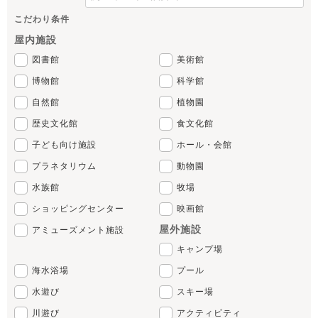
こだわり条件
屋内施設
図書館
美術館
博物館
科学館
自然館
植物園
歴史文化館
食文化館
子ども向け施設
ホール・会館
プラネタリウム
動物園
水族館
牧場
ショッピングセンター
映画館
屋外施設
アミューズメント施設
キャンプ場
海水浴場
プール
水遊び
スキー場
川遊び
アクティビティ