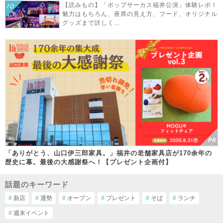
【読みもの】「ポップサーカス福井公演」体験レポ！
魅力はもちろん、座席の見え方、フード、オリジナル
グッズまで詳しく...
「ありがとう、山口伊三郎家具。」福井の老舗家具店が170余年の
歴史に幕。最後の大感謝祭へ！【プレゼント企画付】
話題のキーワード
#
新店
#
運勢
#
オープン
#
プレゼント
#
そば
#
ランチ
#
週末イベント