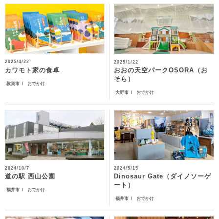
2025/4/22
2025/1/22
おおの天空パークOSORA（お
カワモト家の食卓
そら）
敦賀市
おでかけ
大野市
おでかけ
2024/10/7
2024/5/15
Dinosaur Gate（ダイノソーゲ
道の駅 西山公園
ート）
福井市
おでかけ
福井市
おでかけ