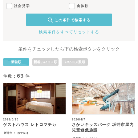
社会見学
食体験
この条件で検索する
検索条件をすべてリセットする
条件をチェックしたら下の検索ボタンをクリック
新着順
新着いいコメ順
いいコメ数順
63
件数：
件
2026/5/25
2026/4/7
さかいキッズパーク 坂井市屋内
ゲストハウス レトロマチカ
児童遊戯施設
坂井市
おでかけ