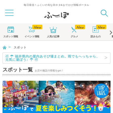
毎日発信！ふくいの旬な街ネタ&おでかけ情報ポータル
スポット
情報
イベント
情報
人気の記事
グルメ
読みもの
スポット
☃ ☂ 福井県内の屋内あそび場まとめ。雨でもへっちゃら、
元気に遊ぼう♪ ☂ ☃
スポット一覧
お店や施設の情報をget！