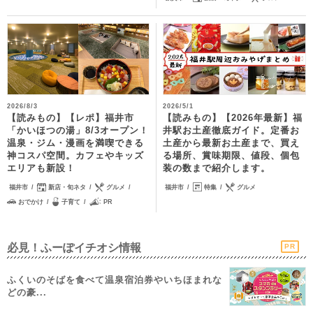
2026/8/3
2026/5/1
【読みもの】【レポ】福井市
【読みもの】【2026年最新】福
「かいほつの湯」8/3オープン！
井駅お土産徹底ガイド。定番お
温泉・ジム・漫画を満喫できる
土産から最新お土産まで、買え
神コスパ空間。カフェやキッズ
る場所、賞味期限、値段、個包
エリアも新設！
装の数まで紹介します。
福井市
新店・旬ネタ
グルメ
福井市
特集
グルメ
おでかけ
子育て
PR
必見！ふーぽイチオシ情報
PR
ふくいのそばを食べて温泉宿泊券やいちほまれな
どの豪...