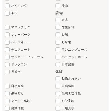
ハイキング
登山
設備
乗馬
遊具
アスレチック
芝生広場
プレーパーク
砂場
バーベキュー
野球場
テニスコート
ランニングコース
サッカー・フットサル
バスケットボール
ドッグラン
日本庭園
体験
展望台
動物ふれあい
自然観察
自然体験
果物狩り
伝統工芸体験
クラフト体験
科学実験
農業体験
工場見学