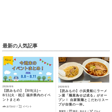
最新の人気記事
2026/8/6
2026/8/3
【読みもの】【8/8(土)～
【読みもの】小浜貴船にラーメ
8/11(火・祝)】福井県内のイベ
ン屋「麺屋為せば成る」がオー
ントまとめ
プン！ 自家製麺とこだわりスー
プが自慢の一杯。
おでかけ
イベント
敦賀市
新店・旬ネタ
グルメ