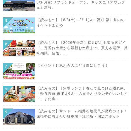
8/3(月)にリブランドオープン。キッズエリアやカフ
ェも新設。
【読みもの】【8/8(土)～8/11(火・祝)】福井県内の
イベントまとめ
【読みもの】【2026年最新】福井駅お土産徹底ガイ
ド。定番お土産から最新お土産まで、買える場所、賞
味期限、値段、...
【イベント】あわらのぶどう園に行こう！
【読みもの】【穴場ランチ】春江で見つけた隠れ家。
「軽食喫茶 來(KURU)」の日替わりランチがおいしく
て、また食...
【読みもの】サンドーム福井を地元民が徹底ガイド！
遠征勢に教えたい駐車場・託児所・周辺スポット