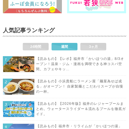
人気記事ランキング
24時間
週間
3ヶ月
【読みもの】【レポ】福井市「かいほつの湯」8/3オ
ープン！温泉・ジム・漫画を満喫できる神コスパ空
間。カフェやキッ...
【読みもの】小浜貴船にラーメン屋「麺屋為せば成
る」がオープン！ 自家製麺とこだわりスープが自慢
の一杯。
【読みもの】【2026年版】福井のレジャープールま
とめ。ウォータースライダー＆流れるプールを徹底ガ
イド。
【読みもの】福井市・リライムが「かいほつの湯」