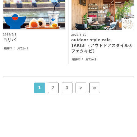
2024/5/1
2023/5/10
outdoor style cafe
ヨリバ
TAKIBI（アウトドアスタイルカ
福井市
おでかけ
フェタキビ）
福井市
おでかけ
1
2
3
>
≫