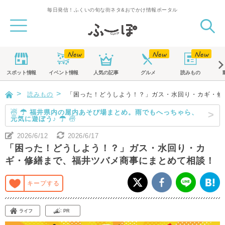
毎日発信！ふくいの旬な街ネタ&おでかけ情報ポータル
スポット
情報
イベント
情報
人気の記事
グルメ
読みもの
読みもの
「困った！どうしよう！？」ガス・水回り・カギ・修
☃ ☂ 福井県内の屋内あそび場まとめ。雨でもへっちゃら、
元気に遊ぼう♪ ☂ ☃
2026/6/12
2026/6/17
「困った！どうしよう！？」ガス・水回り・カ
ギ・修繕まで、福井ツバメ商事にまとめて相談！
キープする
ライフ
PR