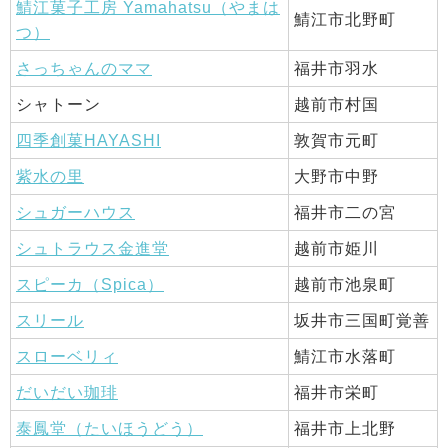
鯖江菓子工房 Yamahatsu（やまは
鯖江市北野町
つ）
さっちゃんのママ
福井市羽水
シャトーン
越前市村国
四季創菓HAYASHI
敦賀市元町
紫水の里
大野市中野
シュガーハウス
福井市二の宮
シュトラウス金進堂
越前市姫川
スピーカ（Spica）
越前市池泉町
スリール
坂井市三国町覚善
スローベリィ
鯖江市水落町
だいだい珈琲
福井市栄町
泰鳳堂（たいほうどう）
福井市上北野