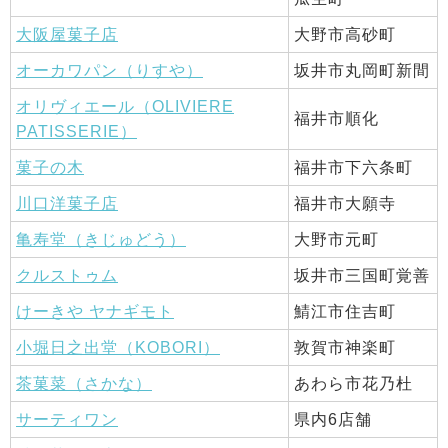
大阪屋菓子店
大野市高砂町
オーカワパン（りすや）
坂井市丸岡町新間
オリヴィエール（OLIVIERE
福井市順化
PATISSERIE）
菓子の木
福井市下六条町
川口洋菓子店
福井市大願寺
亀寿堂（きじゅどう）
大野市元町
クルストゥム
坂井市三国町覚善
けーきや ヤナギモト
鯖江市住吉町
小堀日之出堂（KOBORI）
敦賀市神楽町
茶菓菜（さかな）
あわら市花乃杜
サーティワン
県内6店舗