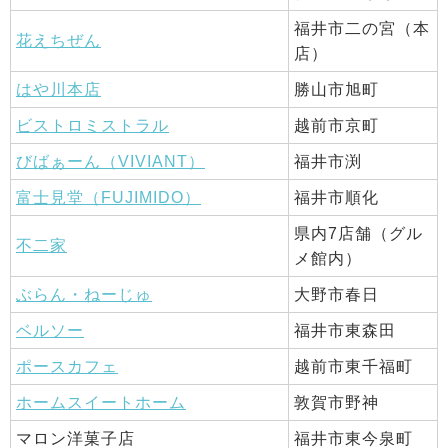
福井市二の宮（本
花えちぜん
店）
はや川本店
勝山市旭町
ビストロミストラル
越前市京町
びばぁーん（VIVIANT）
福井市渕
富士見堂（FUJIMIDO）
福井市順化
県内7店舗（グル
不二家
メ館内）
ぶらん・ねーじゅ
大野市春日
ベルソー
福井市東森田
ポースカフェ
越前市東千福町
ホームスイートホーム
敦賀市野神
マロン洋菓子店
福井市東今泉町