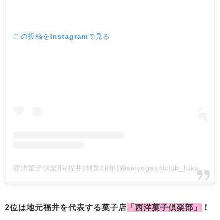
この投稿をInstagramで見る
西洋菓子倶楽部(福井)創業40年(@seiyogashiclub_fukui)がシェアした投稿
2位は地元福井を代表する菓子店
「西洋菓子倶楽部」
！