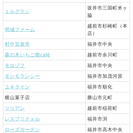
坂井市三国町米ヶ
ミルグラン
脇
越前市杉崎町（本
明城ファーム
店）
村中甘泉堂
福井市中央
森の木いちご畑café
越前市余川町
モロゾフ
福井市中央
モンモランシー
福井市加茂河原
ユキライン
福井市順化
横山菓子店
勝山市元町
リリアン
越前市稲荷町
レスプリドォル
福井市渕
ローズガーデン
福井市高木中央