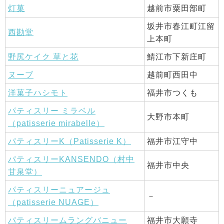
灯菓
越前市粟田部町
坂井市春江町江留
西勘堂
上本町
野尻ケイク 草と花
鯖江市下新庄町
ヌーブ
越前町西田中
洋菓子ハシモト
福井市つくも
パティスリー ミラベル
大野市本町
（patisserie mirabelle）
パティスリーK（Patisserie K）
福井市江守中
パティスリーKANSENDO（村中
福井市中央
甘泉堂）
パティスリーニュアージュ
－
（patisserie NUAGE）
パティスリームラングバニュー
福井市大願寺