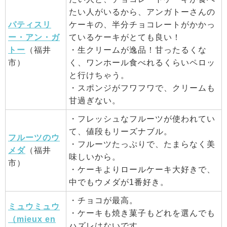
たい人がいるから、アンガトーさんの
パティスリ
ケーキの、半分チョコレートがかかっ
ー・アン・ガ
ているケーキがとても良い！
トー
（福井
・生クリームが逸品！甘ったるくな
市）
く、ワンホール食べれるくらいペロッ
と行けちゃう。
・スポンジがフワフワで、クリームも
甘過ぎない。
・フレッシュなフルーツが使われてい
て、値段もリーズナブル。
フルーツのウ
・フルーツたっぷりで、たまらなく美
メダ
（福井
味しいから。
市）
・ケーキよりロールケーキ大好きで、
中でもウメダが1番好き。
・チョコが最高。
ミュウミュウ
・ケーキも焼き菓子もどれを選んでも
（mieux en
ハズレはないです。