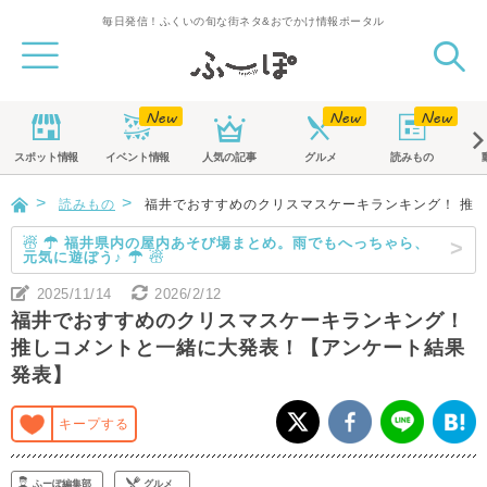
毎日発信！ふくいの旬な街ネタ&おでかけ情報ポータル
スポット
情報
イベント
情報
人気の記事
グルメ
読みもの
読みもの
福井でおすすめのクリスマスケーキランキング！ 推
☃ ☂ 福井県内の屋内あそび場まとめ。雨でもへっちゃら、
元気に遊ぼう♪ ☂ ☃
2025/11/14
2026/2/12
福井でおすすめのクリスマスケーキランキング！
推しコメントと一緒に大発表！【アンケート結果
発表】
キープする
ふーぽ編集部
グルメ