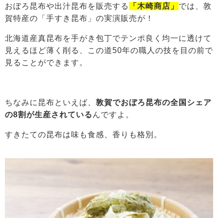
おぼろ昆布や出汁昆布を販売する
「木崎商店」
では、敦
賀特産の「手すき昆布」の実演販売が！
北海道産真昆布を手がき包丁でテンポ良く均一に透けて
見えるほど薄く削る、この道50年の職人の技を目の前で
見ることができます。
ちなみに昆布といえば、
敦賀でおぼろ昆布の全国シェア
の8割が生産されている
んですよ。
すきたての昆布は味も食感、香りも格別。