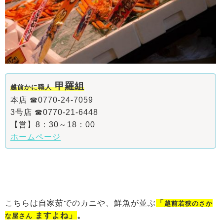
甲羅組
越前かに職人
本店 ☎0770-24-7059
3号店 ☎0770-21-6448
【営】8：30～18：00
ホームページ
こちらは自家茹でのカニや、鮮魚が並ぶ
「
越前若狭のさか
ますよね」
。
な屋さん