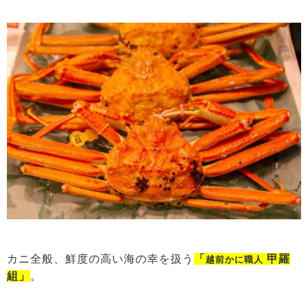
カニ全般、鮮度の高い海の幸を扱う
「
甲羅
越前かに職人
組」
。