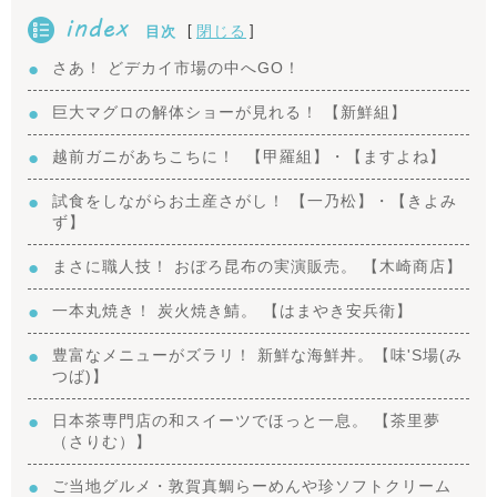
index
[
]
閉じる
目次
さあ！ どデカイ市場の中へGO！
巨大マグロの解体ショーが見れる！ 【新鮮組】
越前ガニがあちこちに！ 【甲羅組】・【ますよね】
試食をしながらお土産さがし！ 【一乃松】・【きよみ
ず】
まさに職人技！ おぼろ昆布の実演販売。 【木崎商店】
一本丸焼き！ 炭火焼き鯖。 【はまやき安兵衛】
豊富なメニューがズラリ！ 新鮮な海鮮丼。【味'S場(み
つば)】
日本茶専門店の和スイーツでほっと一息。 【茶里夢
（さりむ）】
ご当地グルメ・敦賀真鯛らーめんや珍ソフトクリーム