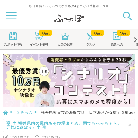
毎日発信！ふくいの旬な街ネタ&おでかけ情報ポータル
スポット
情報
イベント
情報
人気の記事
グルメ
読みもの
読みもの
福井県敦賀市の海鮮市場「日本海さかな街」を徹底ガ
☃ ☂ 福井県内の屋内あそび場まとめ。雨でもへっちゃら、
元気に遊ぼう♪ ☂ ☃
2024/8/10
2024/8/27