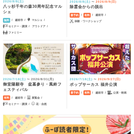
2026/8/8(土)
2026/8/8(土)
2026/8/9(日)
〜
八ッ杉千年の森30周年記念マル
除霊会からの脱出
シェ
越前市
要予約
有料
越前市
マルシェ
無料
体験・ワークショップ
セミナー・講演
アウトドア
ファミリー
2026/7/18(土)
2026/8/31(月)
2026/7/18(土)
2026/9/27(日)
〜
〜
御堂陽願寺 盆墓参り・風鈴フ
ポップサーカス 福井公演
ェスティバル
越前市
公演・映画
要予約
有料
越前市
展覧会
有料
セミナー・講演
花・自然