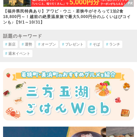
【福井県民特典あり】アワビ・ウニ・若狭牛がそろって1泊2食
18,800円～！越前の絶景温泉旅で最大5,000円分のふくいはぴコイ
ンも♪【9/1～10/31】
話題のキーワード
#
新店
#
運勢
#
オープン
#
プレゼント
#
そば
#
ランチ
#
週末イベント