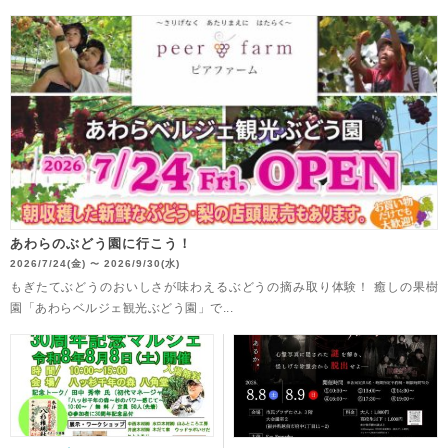
あわらのぶどう園に行こう！
2026/7/24(金)
2026/9/30(水)
〜
もぎたてぶどうのおいしさが味わえるぶどうの摘み取り体験！ 癒しの果樹
園「あわらベルジェ観光ぶどう園」で...