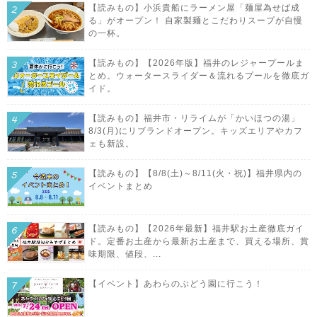
【読みもの】小浜貴船にラーメン屋「麺屋為せば成
る」がオープン！ 自家製麺とこだわりスープが自慢
の一杯。
【読みもの】【2026年版】福井のレジャープールま
とめ。ウォータースライダー＆流れるプールを徹底ガ
イド。
【読みもの】福井市・リライムが「かいほつの湯」
8/3(月)にリブランドオープン。キッズエリアやカフ
ェも新設。
【読みもの】【8/8(土)～8/11(火・祝)】福井県内の
イベントまとめ
【読みもの】【2026年最新】福井駅お土産徹底ガイ
ド。定番お土産から最新お土産まで、買える場所、賞
味期限、値段、...
【イベント】あわらのぶどう園に行こう！