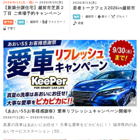
2026/8/11(火・祝)
2026/8/20(木)
2026/8/13(木)
〜
【新築分譲住宅】越前市芝原２
若者トークフェス2026in越前市
丁目 ご来場予約キャンペーン
越前市
祭り
グルメ
無料
越前市
ファミリー
要予約
無料
音楽
子育て
《あおいSSお客様感謝祭》愛車リフレッシュキャンペーン開催中
2026/7/1(水)
2026/9/30(水)
〜
真夏の洗車はあおいにお任せ！ 大事な愛車をピカピカに！！ 福井県内のあ
おいサービスステーション（SS...