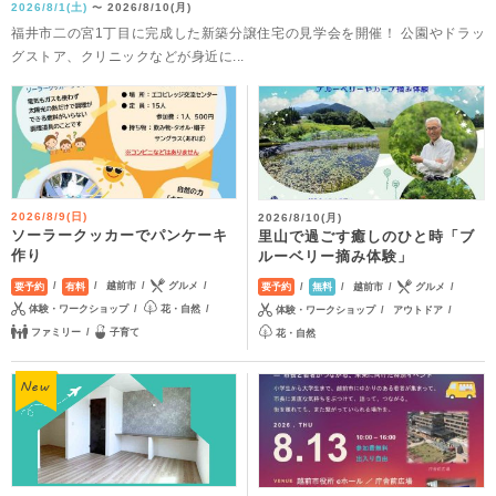
2026/8/1(土)
2026/8/10(月)
〜
福井市二の宮1丁目に完成した新築分譲住宅の見学会を開催！ 公園やドラッ
グストア、クリニックなどが身近に...
2026/8/9(日)
2026/8/10(月)
ソーラークッカーでパンケーキ
里山で過ごす癒しのひと時「ブ
作り
ルーベリー摘み体験」
越前市
グルメ
越前市
グルメ
要予約
有料
要予約
無料
体験・ワークショップ
花・自然
体験・ワークショップ
アウトドア
ファミリー
子育て
花・自然