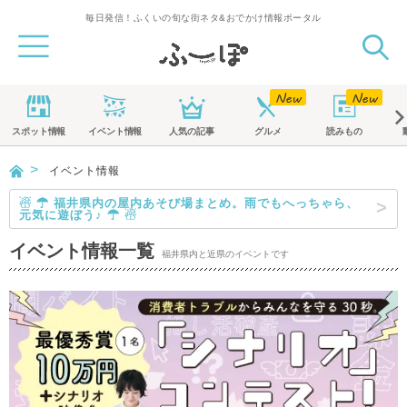
毎日発信！ふくいの旬な街ネタ&おでかけ情報ポータル
スポット
情報
イベント
情報
人気の記事
グルメ
読みもの
イベント情報
☃ ☂ 福井県内の屋内あそび場まとめ。雨でもへっちゃら、
元気に遊ぼう♪ ☂ ☃
イベント情報一覧
福井県内と近県のイベントです