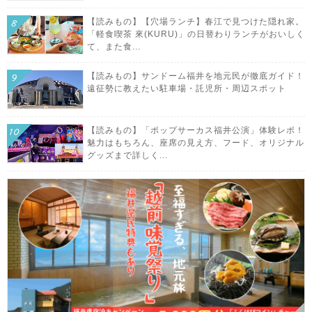
【読みもの】【穴場ランチ】春江で見つけた隠れ家。
「軽食喫茶 來(KURU)」の日替わりランチがおいしく
て、また食...
【読みもの】サンドーム福井を地元民が徹底ガイド！
遠征勢に教えたい駐車場・託児所・周辺スポット
【読みもの】「ポップサーカス福井公演」体験レポ！
魅力はもちろん、座席の見え方、フード、オリジナル
グッズまで詳しく...