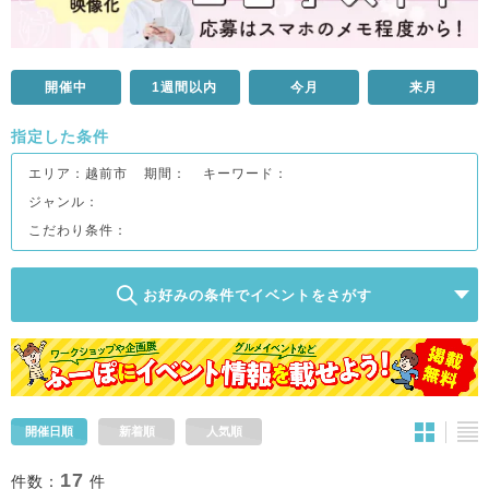
開催中
1週間以内
今月
来月
指定した条件
エリア：
越前市
期間：
キーワード：
ジャンル：
こだわり条件：
お好みの条件でイベントをさがす
開催日順
新着順
人気順
17
件数：
件