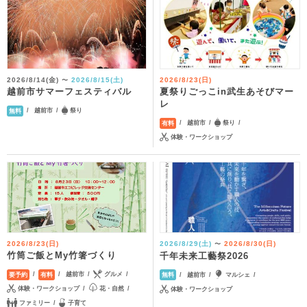
2026/8/14(金)
2026/8/15(土)
2026/8/23(日)
〜
夏祭りごっこin武生あそびマー
越前市サマーフェスティバル
レ
越前市
祭り
無料
越前市
祭り
有料
体験・ワークショップ
2026/8/23(日)
2026/8/29(土)
2026/8/30(日)
〜
竹筒ご飯とMy竹箸づくり
千年未来工藝祭2026
越前市
グルメ
越前市
マルシェ
要予約
有料
無料
体験・ワークショップ
花・自然
体験・ワークショップ
ファミリー
子育て