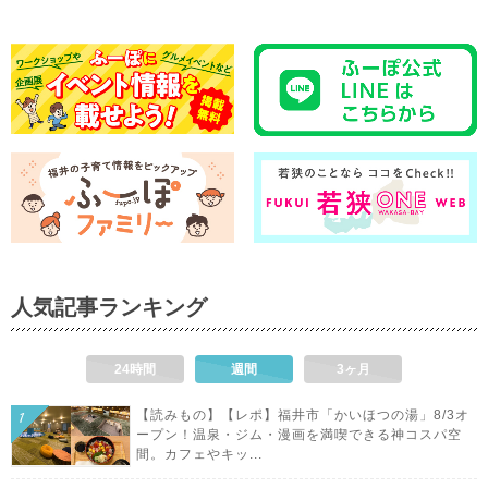
人気記事ランキング
24時間
週間
3ヶ月
【読みもの】【レポ】福井市「かいほつの湯」8/3オ
ープン！温泉・ジム・漫画を満喫できる神コスパ空
間。カフェやキッ...