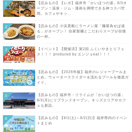
【読みもの】【レポ】福井市「かいほつの湯」8/3オ
ープン！温泉・ジム・漫画を満喫できる神コスパ空
間。カフェやキッ...
【読みもの】小浜貴船にラーメン屋「麺屋為せば成
る」がオープン！ 自家製麺とこだわりスープが自慢
の一杯。
【イベント】【開催済】第2回 ふくいやきとりフェ
ス！！！ produced by エンジョeat！！！
【読みもの】【2026年版】福井のレジャープールま
とめ。ウォータースライダー＆流れるプールを徹底ガ
イド。
【読みもの】福井市・リライムが「かいほつの湯」
8/3(月)にリブランドオープン。キッズエリアやカフ
ェも新設。
【読みもの】【8/1(土)～8/2(日)】福井県内のイベン
トまとめ