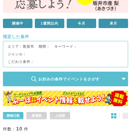
開催中
1週間以内
今月
来月
指定した条件
エリア：
敦賀市
期間：
キーワード：
ジャンル：
こだわり条件：
お好みの条件でイベントをさがす
開催日順
新着順
人気順
10
件数：
件