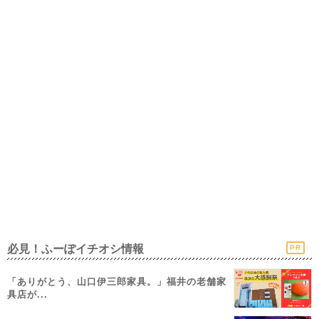
必見！ふーぽイチオシ情報
PR
「ありがとう、山口伊三郎家具。」福井の老舗家
具店が...