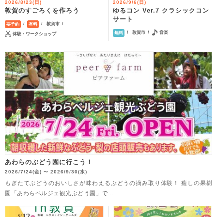
2026/8/23(日)
2026/9/6(日)
ゆるコン Ver.7 クラシックコン
敦賀のすごろくを作ろう
サート
敦賀市
要予約
有料
敦賀市
音楽
無料
体験・ワークショップ
あわらのぶどう園に行こう！
2026/7/24(金)
2026/9/30(水)
〜
もぎたてぶどうのおいしさが味わえるぶどうの摘み取り体験！ 癒しの果樹
園「あわらベルジェ観光ぶどう園」で...