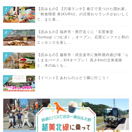
【読みもの】【穴場ランチ】春江で見つけた隠れ家。
「軽食喫茶 來(KURU)」の日替わりランチがおいしく
て、また食...
【読みもの】福井市・県庁近くに「石窯食堂
Tsumugi（つむぎ）」オープン。石窯ピッツァと和の
エッセンスを楽し...
【読みもの】越前市・武生楽市に無料屋内遊び場「ら
くまるパーク」8/4オープン！ 高さ6mの立体迷路
と、木のぬくも...
【イベント】あわらのぶどう園に行こう！