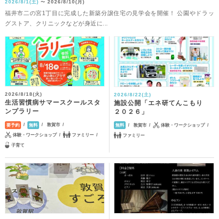
2026/8/1(土)
2026/8/10(月)
〜
福井市二の宮1丁目に完成した新築分譲住宅の見学会を開催！ 公園やドラッ
グストア、クリニックなどが身近に...
2026/8/18(火)
2026/8/22(土)
生活習慣病サマースクールスタ
施設公開「エネ研てんこもり
ンプラリー
２０２６」
敦賀市
敦賀市
体験・ワークショップ
要予約
無料
無料
体験・ワークショップ
ファミリー
ファミリー
子育て