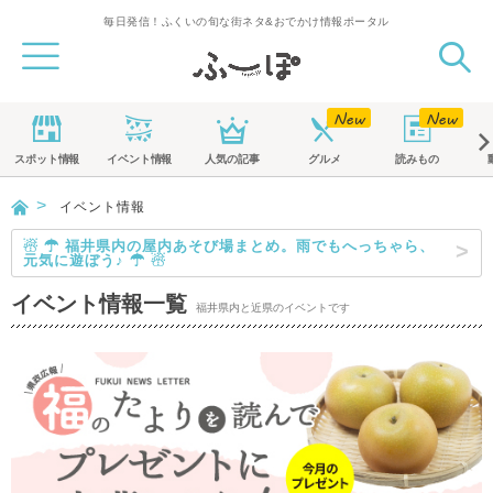
毎日発信！ふくいの旬な街ネタ&おでかけ情報ポータル
スポット
情報
イベント
情報
人気の記事
グルメ
読みもの
イベント情報
☃ ☂ 福井県内の屋内あそび場まとめ。雨でもへっちゃら、
元気に遊ぼう♪ ☂ ☃
イベント情報一覧
福井県内と近県のイベントです