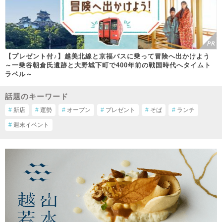
【プレゼント付♪】越美北線と京福バスに乗って冒険へ出かけよう
～一乗谷朝倉氏遺跡と大野城下町で400年前の戦国時代へタイムト
ラベル～
話題のキーワード
#
新店
#
運勢
#
オープン
#
プレゼント
#
そば
#
ランチ
#
週末イベント