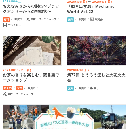
2026/8/8(土)
2026/8/9(日)
2026/9/6(日)
〜
ちえなみきからの脱出〜ブラッ
「動き出す線」Mechanic
クアンサーからの挑戦状〜
World Vol.22
敦賀市
体験・ワークショップ
敦賀市
展覧会
有料
無料
ファミリー
2026/8/11(火・祝)
2026/8/16(日)
お茶の香りを楽しむ、蔵書票ワ
第77回 とうろう流しと大花火大
ークショップ
会
敦賀市
敦賀市
祭り
要予約
有料
無料
体験・ワークショップ