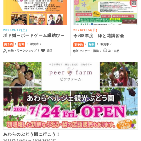
2026/9/12(土)
2026/10/4(日)
ボド婚～ボードゲーム縁結び～
令和8年度 緑と花講習会
敦賀市
敦賀市
要予約
有料
要予約
無料
体験・ワークショップ
婚活
セミナー・講演
花・自然
あわらのぶどう園に行こう！
2026/7/24(金)
2026/9/30(水)
〜