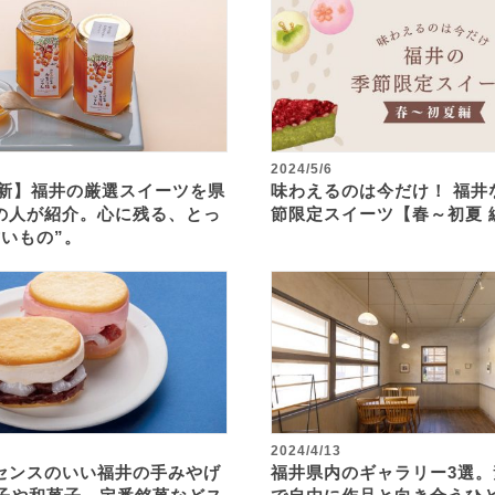
2024/5/6
最新】福井の厳選スイーツを県
味わえるのは今だけ！ 福井
の人が紹介。心に残る、とっ
節限定スイーツ【春～初夏 
甘いもの”。
2024/4/13
センスのいい福井の手みやげ
福井県内のギャラリー3選。