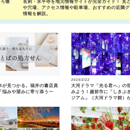
ころ徹
名刹・永平寺を地元情報サイトが完全ガイド！ 見
や穴場、アクセス情報や駐車場、おすすめの近隣グ
情報を解説。
2024/2/22
本が見つかる。福井の書店員
大河ドラマ「光る君へ」の
「悩みや望みに寄り添う一
みよう！越前市に「しきぶ
ジアム」（大河ドラマ館）