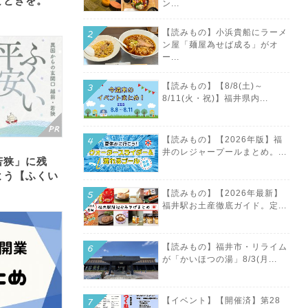
とときを。
ン...
【読みもの】小浜貴船にラーメ
ン屋「麺屋為せば成る」がオ
ー...
【読みもの】【8/8(土)～
8/11(火・祝)】福井県内...
【読みもの】【2026年版】福
井のレジャープールまとめ。...
若狭」に残
よう【ふくい
【読みもの】【2026年最新】
福井駅お土産徹底ガイド。定...
【読みもの】福井市・リライム
が「かいほつの湯」8/3(月...
【イベント】【開催済】第28