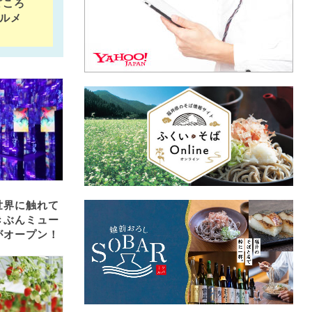
どころ
福井県内の「道の駅」全21駅まとめ！ グルメや近
ルメ
すすめスポットなど編集部オススメの見どころも紹
世界に触れて
きぶんミュー
がオープン！