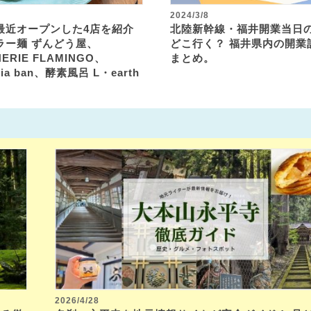
2024/3/8
最近オープンした4店を紹介
北陸新幹線・福井開業当日の3
ラー麺 ずんどう屋、
どこ行く？ 福井県内の開業
ERIE FLAMINGO、
まとめ。
aria ban、酵素風呂 L・earth
2026/4/28