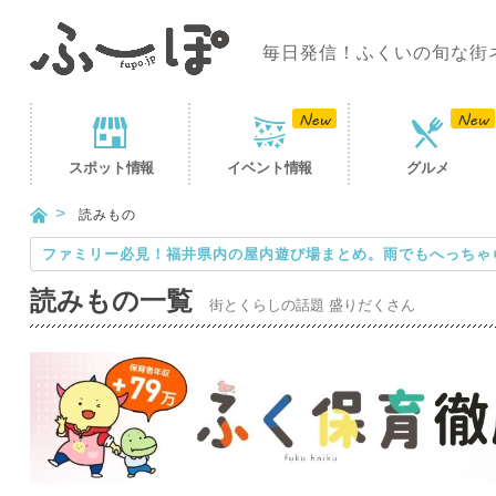
毎日発信！ふくいの旬な街
スポット
情報
イベント
情報
グルメ
読みもの
ファミリー必見！福井県内の屋内遊び場まとめ。雨でもへっちゃ
読みもの一覧
街とくらしの話題 盛りだくさん