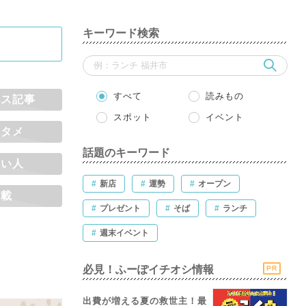
キーワード検索
すべて
読みもの
ナス記事
スポット
イベント
ンタメ
話題のキーワード
くい人
#
新店
#
運勢
#
オープン
連載
#
プレゼント
#
そば
#
ランチ
#
週末イベント
必見！ふーぽイチオシ情報
PR
出費が増える夏の救世主！最