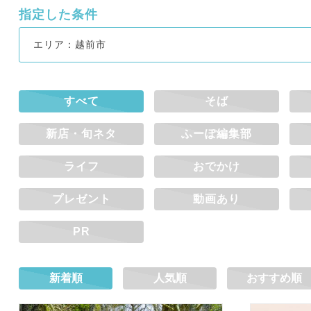
指定した条件
エリア：越前市
すべて
そば
新店・旬ネタ
ふーぽ編集部
ライフ
おでかけ
プレゼント
動画あり
PR
新着順
人気順
おすすめ順