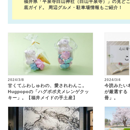
メ・お
福井県「平泉寺白山神社（白山平泉寺）」の見ど
底ガイド。 周辺グルメ・駐車場情報もご紹介！
2024/3/8
2024/3/4
甘くてふわしゅわの、愛されわんこ。
今読みたい
Hugpopoの「ハグポポ犬メレンゲクッ
が厳選する
キー」。【福井メイドの手土産】
冊」。