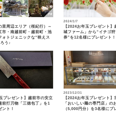
2024/1/7
の里周辺エリア（桜紀行）～
【2024お年玉プレゼント
江市・南越前町・越前町・池
城ファーム」から“イチゴ狩
フォトジェニックな“映えス
券”を12名様にプレゼント！
ろう♪
2023/12/31
年玉プレゼント】越前市の安立
【2024お年玉プレゼント】
越前打刃物「三徳包丁」を1
「おいしい麺の専門店」の
ゼント！
（5,000円分）を3名様に