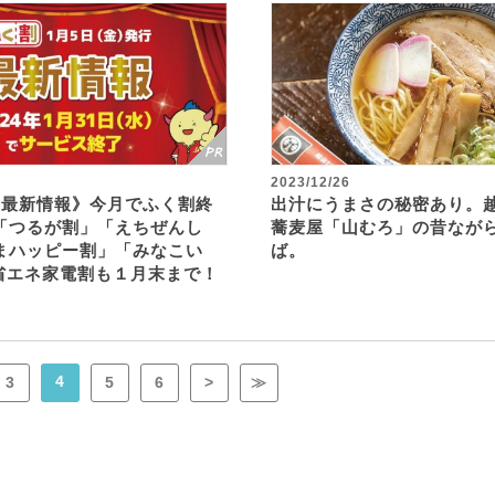
2023/12/26
割最新情報》今月でふく割終
出汁にうまさの秘密あり。
「つるが割」「えちぜんし
蕎麦屋「山むろ」の昔なが
まハッピー割」「みなこい
ば。
 省エネ家電割も１月末まで！
4
3
5
6
>
≫