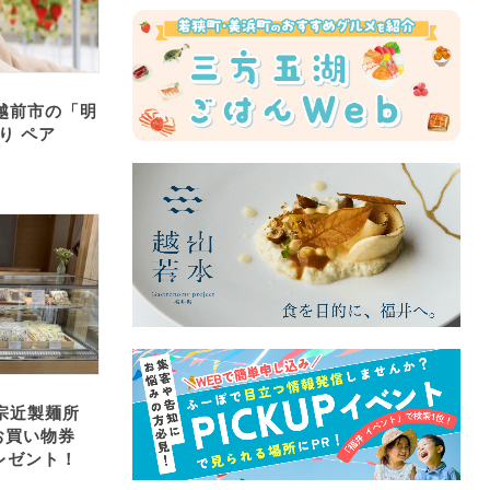
】越前市の「明
り ペア
宗近製麺所
お買い物券
プレゼント！