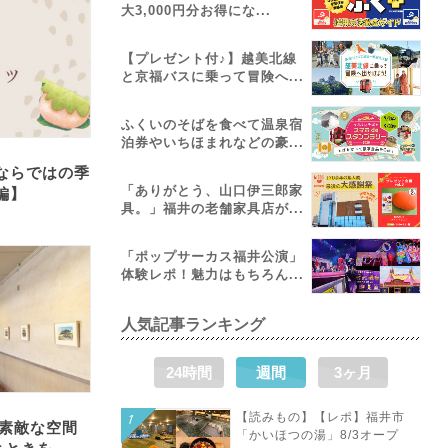
大3,000円分お得にな...
【プレゼント付♪】越美北線
と京福バスに乗って冒険へ...
ふくいのそばを食べて温泉宿
泊券やいちほまれなどの豪...
ならではの季
「ありがとう、山口伊三郎家
編】
具。」福井の老舗家具店が...
「ポップサーカス福井公演」
体験レポ！魅力はもちろん...
人気記事ランキング
24時間
週間
3ヶ月
【読みもの】【レポ】福井市
素敵な空間
「かいほつの湯」8/3オープ