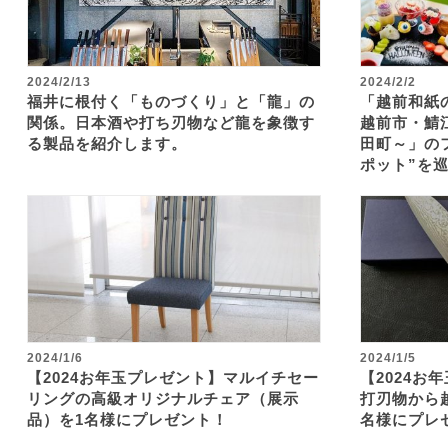
2024/2/13
2024/2/2
福井に根付く「ものづくり」と「龍」の
「越前和紙
関係。日本酒や打ち刃物など龍を象徴す
越前市・鯖
る製品を紹介します。
田町～」の
ポット”を巡
2024/1/6
2024/1/5
【2024お年玉プレゼント】マルイチセー
【2024お
リングの高級オリジナルチェア（展示
打刃物から
品）を1名様にプレゼント！
名様にプレ