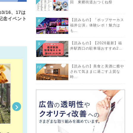
回 東郷街道おつくね祭
/16、17は
記念イベント
【読みもの】「ポップサーカス
福井公演」体験レポ！魅力は
も...
【読みもの】【2026最新】福
井駅西口の駐車場おすすめ2...
【読みもの】美食と美酒に癒や
されて気ままに過ごす上質な
時...
2024/3/20