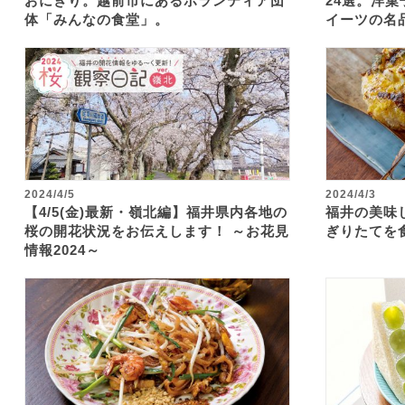
おにぎり。越前市にあるボランティア団
24選。洋
体「みんなの食堂」。
イーツの名
2024/4/5
2024/4/3
【4/5(金)最新・嶺北編】福井県内各地の
福井の美味
桜の開花状況をお伝えします！ ～お花見
ぎりたてを
情報2024～