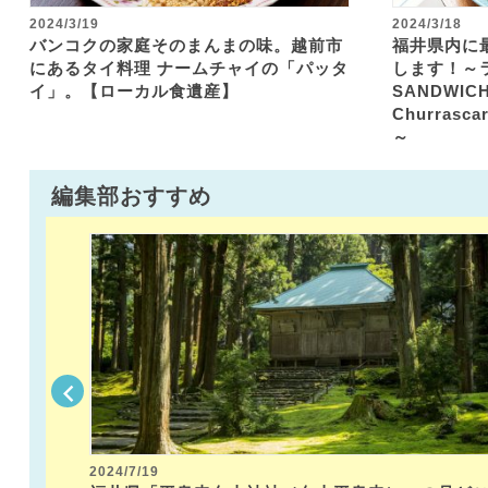
2024/3/19
2024/3/18
バンコクの家庭そのまんまの味。越前市
福井県内に
にあるタイ料理 ナームチャイの「パッタ
します！～
イ」。【ローカル食遺産】
SANDWICH
Churrasc
～
編集部おすすめ
2024/7/19