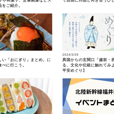
菓子や和菓子、定番銘菓などス
で自由に作品と向き合うひ
品をご紹介。
2024/3/30
しい「おにぎり」まとめ。に
異国からの玄関口「越前・
食べに行こう。
る、文化や伝統に触れてみ
平安めぐり】