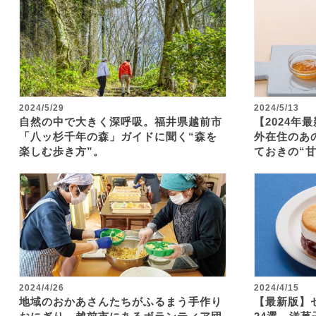
2024/5/29
2024/5/13
自然の中で大きく深呼吸。福井県越前市
【2024年
「八ッ杉千年の森」ガイドに聞く“森を
外在住のあ
楽しむ歩き方”。
ておきの“
2024/4/26
2024/4/15
地域のおかあさんたちがふるまう手作り
【最新版】