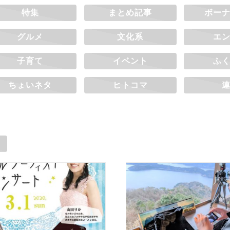
特集
まとめ記事
ボー
グルメ
文化系
エ
子育て
イベント
ふ
ちょいネタ
ヒトコマ