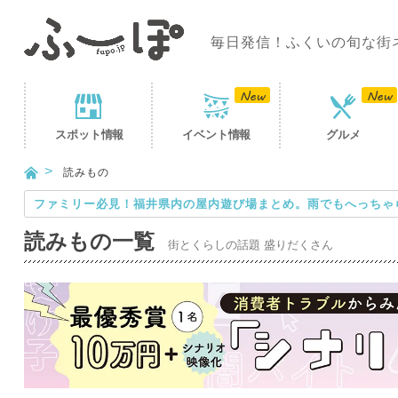
毎日発信！ふくいの旬な街
スポット
情報
イベント
情報
グルメ
読みもの
ファミリー必見！福井県内の屋内遊び場まとめ。雨でもへっちゃ
読みもの一覧
街とくらしの話題 盛りだくさん