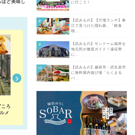
るほど美味し
に行こう！
【読みもの】【穴場ランチ】春
江で見つけた隠れ家。「軽食
喫...
【読みもの】サンドーム福井を
地元民が徹底ガイド！遠征勢
に...
【読みもの】越前市・武生楽市
に無料屋内遊び場「らくまる
パ...
2024/12/13
どころ
福井県「福井駅」から徒歩約15分圏内の周辺グルメ
ルメ
土産・観光スポットを紹介！