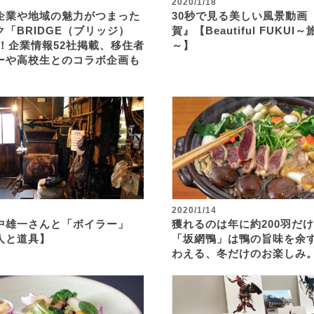
2020/1/18
企業や地域の魅力がつまった
30秒で見る美しい風景動画
「BRIDGE（ブリッジ）
賀』【Beautiful FUKU
刊！企業情報52社掲載、移住者
～】
ーや高校生とのコラボ企画も
2020/1/14
中雄一さんと「ボイラー」
獲れるのは年に約200羽だ
人と道具】
「坂網鴨」は鴨の旨味を余
わえる、冬だけのお楽しみ