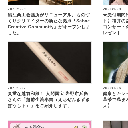
2020/1/29
2020/1/28
鯖江商工会議所がリニューアル。ものづ
★受付期間
くりクリエイターの新たな拠点「Sabae
ト】福井の
Creative Community」がオープンしま
コンサート
した。
レゼント
2020/1/27
2020/1/26
貴重な越前和紙！ 人間国宝 岩野市兵衛
健康とキレ
さんの「越前生漉奉書（えちぜんきずき
草茶で温ま
ぼうしょ）」をご紹介します。
大】