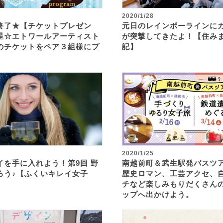
2020/1/28
終了★【チケットプレゼン
元日のレインボーラインに
星☆エトワールアーティスト
が突撃してきたよ！【住み
のチケットをペア３組様にプ
記】
2020/1/25
イを手に入れよう！第9回 野
南越前町＆武生駅発バスツア
ろう♪【ふくいキレイ女子
歴史ロマン、工芸アクセ、
チなど楽しみもりだくさん
ップへ出かけよう。