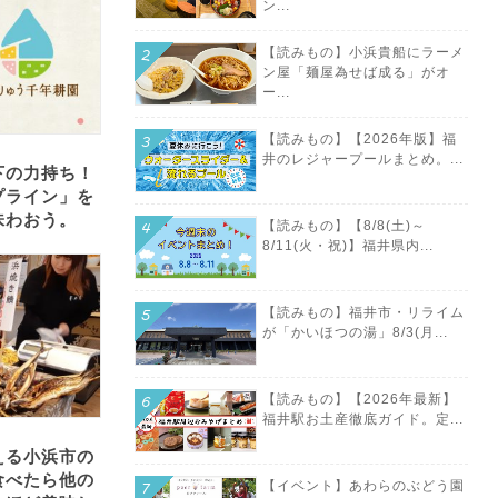
ン...
【読みもの】小浜貴船にラーメ
ン屋「麺屋為せば成る」がオ
ー...
【読みもの】【2026年版】福
井のレジャープールまとめ。...
下の力持ち！
プライン」を
味わおう。
【読みもの】【8/8(土)～
8/11(火・祝)】福井県内...
【読みもの】福井市・リライム
が「かいほつの湯」8/3(月...
【読みもの】【2026年最新】
福井駅お土産徹底ガイド。定...
える小浜市の
食べたら他の
【イベント】あわらのぶどう園