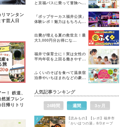
と京福バスに乗って冒険へ...
カリマンタン
「ポップサーカス福井公演」
ます芸人日
体験レポ！魅力はもちろん...
出費が増える夏の救世主！最
大3,000円分お得にな...
福井で保育士に！実は女性の
平均年収を上回る働きやす...
ふくいのそばを食べて温泉宿
泊券やいちほまれなどの豪...
人気記事ランキング
ー！ 鉄道、
自然派フレン
の日帰りトリ
24時間
週間
3ヶ月
【読みもの】【レポ】福井市
「かいほつの湯」8/3オープ