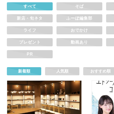
すべて
そば
新店・旬ネタ
ふーぽ編集部
ライフ
おでかけ
プレゼント
動画あり
PR
新着順
人気順
おすすめ順