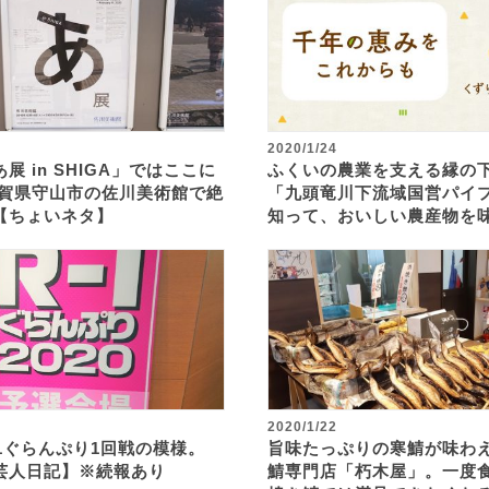
2020/1/24
展 in SHIGA」ではここに
ふくいの農業を支える縁の
滋賀県守山市の佐川美術館で絶
「九頭竜川下流域国営パイ
【ちょいネタ】
知って、おいしい農産物を
2020/1/22
1ぐらんぷり1回戦の模様。
旨味たっぷりの寒鯖が味わ
芸人日記】※続報あり
鯖専門店「朽木屋」。一度