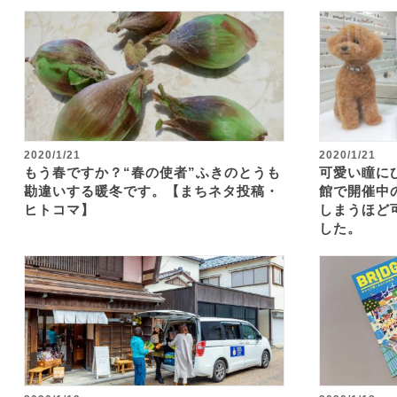
2020/1/21
2020/1/21
もう春ですか？“春の使者”ふきのとうも
可愛い瞳に
勘違いする暖冬です。【まちネタ投稿・
館で開催中
ヒトコマ】
しまうほど
した。