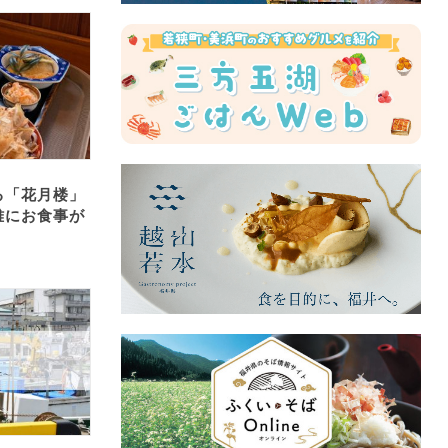
る「花月楼」
雅にお食事が
。