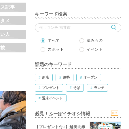
ナス記事
キーワード検索
ンタメ
くい人
すべて
読みもの
連載
スポット
イベント
話題のキーワード
#
新店
#
運勢
#
オープン
#
プレゼント
#
そば
#
ランチ
#
週末イベント
必見！ふーぽイチオシ情報
PR
【プレゼント付♪】越美北線