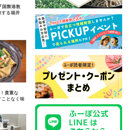
『国際港敦
I～旅する福井
け！貴重な
すことなく味
。