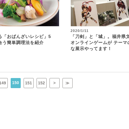
2020/1/11
る「おばんざいレシピ」5
「刀剣」と「城」。福井県
合う簡単調理法を紹介
オンラインゲームが テーマ
な展示やってます！
150
149
151
152
>
≫