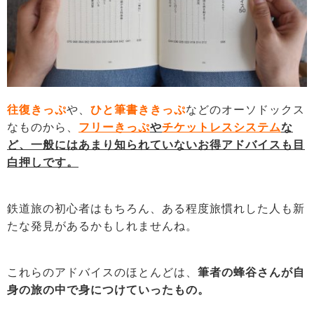
往復きっぷ
や、
ひと筆書ききっぷ
などのオーソドックス
なものから、
フリーきっぷ
や
チケットレスシステム
な
ど、一般にはあまり知られていないお得アドバイスも目
白押しです。
鉄道旅の初心者はもちろん、ある程度旅慣れした人も新
たな発見があるかもしれませんね。
これらのアドバイスのほとんどは、
筆者の蜂谷さんが自
身の旅の中で身につけていったもの。