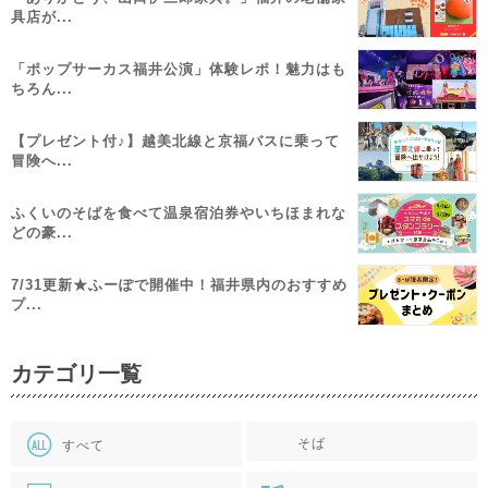
具店が...
「ポップサーカス福井公演」体験レポ！魅力はも
ちろん...
【プレゼント付♪】越美北線と京福バスに乗って
冒険へ...
ふくいのそばを食べて温泉宿泊券やいちほまれな
どの豪...
7/31更新★ふーぽで開催中！福井県内のおすすめ
プ...
カテゴリ一覧
そば
すべて