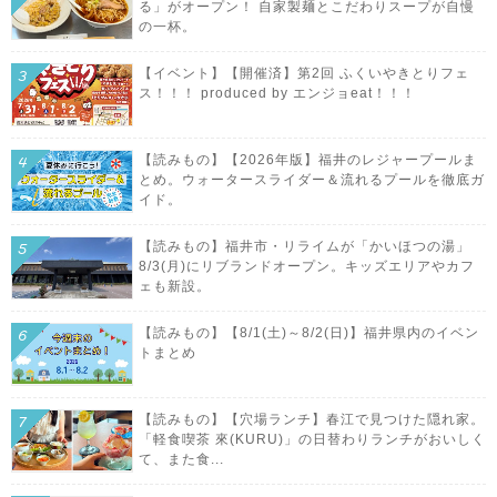
る」がオープン！ 自家製麺とこだわりスープが自慢
の一杯。
【イベント】【開催済】第2回 ふくいやきとりフェ
ス！！！ produced by エンジョeat！！！
【読みもの】【2026年版】福井のレジャープールま
とめ。ウォータースライダー＆流れるプールを徹底ガ
イド。
【読みもの】福井市・リライムが「かいほつの湯」
8/3(月)にリブランドオープン。キッズエリアやカフ
ェも新設。
【読みもの】【8/1(土)～8/2(日)】福井県内のイベン
トまとめ
【読みもの】【穴場ランチ】春江で見つけた隠れ家。
「軽食喫茶 來(KURU)」の日替わりランチがおいしく
て、また食...