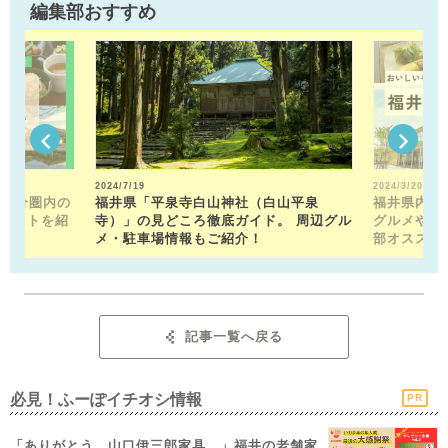
編集部おすすめ
2024/7/19
2024/3/20
15分圏内の
福井県「平泉寺白山神社（白山平泉
福井県内の
ポットを紹
寺）」の見どころ徹底ガイド。 周辺グル
グルメや近
メ・駐車場情報もご紹介！
部オススメ
記事一覧へ戻る
必見！ふーぽイチオシ情報
PR
「ありがとう、山口伊三郎家具。」福井の老舗家