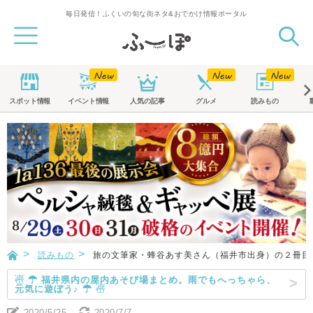
毎日発信！ふくいの旬な街ネタ&おでかけ情報ポータル
スポット
情報
イベント
情報
人気の記事
グルメ
読みもの
読みもの
旅の文筆家・蜂谷あす美さん（福井市出身）の２冊目
☃ ☂ 福井県内の屋内あそび場まとめ。雨でもへっちゃら、
元気に遊ぼう♪ ☂ ☃
2020/5/25
2020/7/7