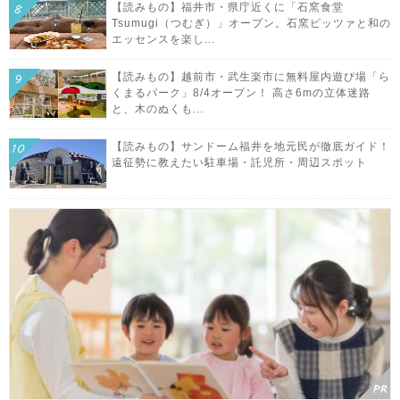
【読みもの】福井市・県庁近くに「石窯食堂
Tsumugi（つむぎ）」オープン。石窯ピッツァと和の
エッセンスを楽し...
【読みもの】越前市・武生楽市に無料屋内遊び場「ら
くまるパーク」8/4オープン！ 高さ6mの立体迷路
と、木のぬくも...
【読みもの】サンドーム福井を地元民が徹底ガイド！
遠征勢に教えたい駐車場・託児所・周辺スポット