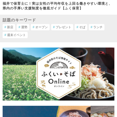
福井で保育士に！実は女性の平均年収を上回る働きやすい環境と、
県内の手厚い支援制度を徹底ガイド【ふく保育】
話題のキーワード
#
新店
#
運勢
#
オープン
#
プレゼント
#
そば
#
ランチ
#
週末イベント