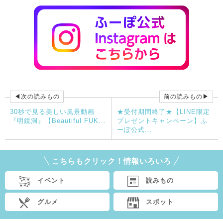
◀次の読みもの
前の読みもの▶
30秒で見る美しい風景動画
★受付期間終了★【LINE限定
『明鏡洞』【Beautiful FUK...
プレゼントキャンペーン】ふ
ーぽ公式...
こちらもクリック！情報いろいろ
イベント
読みもの
グルメ
スポット