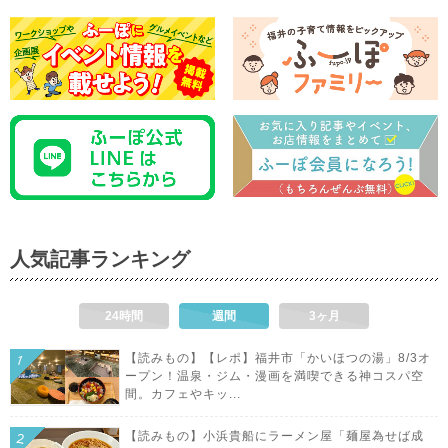
人気記事ランキング
24時間
週間
3ヶ月
【読みもの】【レポ】福井市「かいほつの湯」8/3オ
ープン！温泉・ジム・漫画を満喫できる神コスパ空
間。カフェやキッ...
【読みもの】小浜貴船にラーメン屋「麺屋為せば成