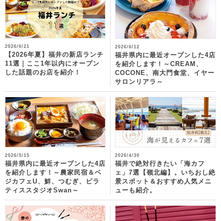
2026/6/21
2026/6/12
【2026年夏】福井の新店ランチ
福井県内に最近オープンした4店
11選｜ここ1年以内にオープン
を紹介します！～CREAM、
した話題のお店を紹介！
COCONE、南大門食堂、イヤー
サロンリアラ～
2026/5/15
2026/4/30
福井県内に最近オープンした4店
福井で絶対行きたい「海カフ
を紹介します！～農家民宿＆ベ
ェ」7選【嶺北編】。いちおし絶
ジカフェU、鮮、つむぎ、ピラ
景スポット＆おすすめ人気メニ
ティススタジオSwan～
ューも紹介。