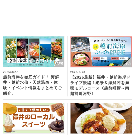
2026/3/27
2026/3/20
越前海岸を徹底ガイド！ 海鮮
【2026最新】福井・越前海岸ド
丼・越前水仙・天然温泉・体
ライブ後編！絶景＆海鮮丼を満
験・イベント情報をまとめてご
喫モデルコース《越前町厨～南
紹介。
越前町河野》