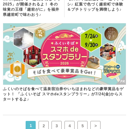
2025」が開催されるよ！ 冬の
シ♪ 紅葉で色づく越前町で体験
味覚の王様「越前がに」を福井
＆プチトリップを満喫しよう♪
県越前町で味わおう♪
ふくいのそばを食べて温泉宿泊券やいちほまれなどの豪華賞品をゲ
ット！ 「ふくいそば スマホdeスタンプラリー」が7/24(金)からス
タートするよ♪
1
2
3
4
5
>