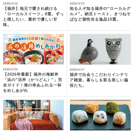
2026/3/16
2026/3/15
【福井】地元で愛され続ける
知る人ぞ知る福井の“ローカルグ
「ローカルスイーツ」8選。ずっ
ルメ”。納豆トースト、きつねそ
と残したい、素朴で優しい甘
ばなど個性光る逸品10選。
味。
2026/2/25
2026/2/17
【2026年最新】福井の海鮮丼
福井で出会うこだわりインテリ
「浜の“活丼（かつどん）”」完
ア雑貨。暮らしを彩る美しい脇
全ガイド！海の幸あふれる一杯
役たち。
をめしあがれ