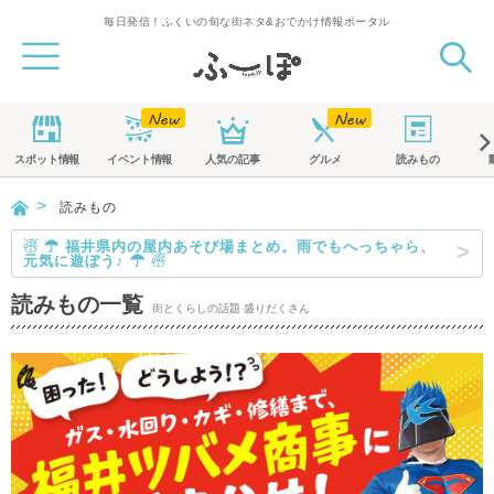
毎日発信！ふくいの旬な街ネタ&おでかけ情報ポータル
スポット
情報
イベント
情報
人気の記事
グルメ
読みもの
読みもの
☃ ☂ 福井県内の屋内あそび場まとめ。雨でもへっちゃら、
元気に遊ぼう♪ ☂ ☃
読みもの一覧
街とくらしの話題 盛りだくさん