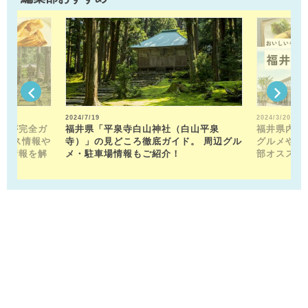
2024/7/19
2024/3/20
トが完全ガ
福井県「平泉寺白山神社（白山平泉
福井県内の
クセス情報や
寺）」の見どころ徹底ガイド。 周辺グル
グルメや近
メ情報を解
メ・駐車場情報もご紹介！
部オススメ