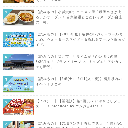
【読みもの】小浜貴船にラーメン屋「麺屋為せば成
る」がオープン！ 自家製麺とこだわりスープが自慢
の一杯。
【読みもの】【2026年版】福井のレジャープールま
とめ。ウォータースライダー＆流れるプールを徹底ガ
イド。
【読みもの】福井市・リライムが「かいほつの湯」
8/3(月)にリブランドオープン。キッズエリアやカフ
ェも新設。
【読みもの】【8/8(土)～8/11(火・祝)】福井県内の
イベントまとめ
【イベント】【開催済】第2回 ふくいやきとりフェ
ス！！！ produced by エンジョeat！！！
【読みもの】【穴場ランチ】春江で見つけた隠れ家。