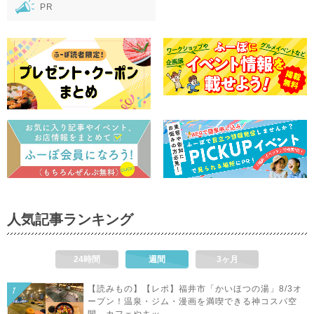
PR
人気記事ランキング
24時間
週間
3ヶ月
【読みもの】【レポ】福井市「かいほつの湯」8/3オ
ープン！温泉・ジム・漫画を満喫できる神コスパ空
間。カフェやキッ...