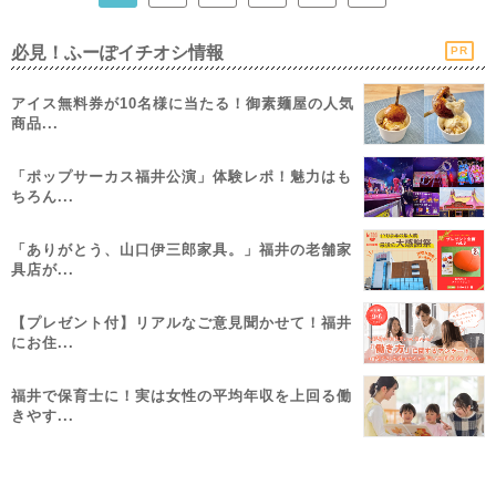
必見！ふーぽイチオシ情報
PR
アイス無料券が10名様に当たる！御素麺屋の人気
商品...
「ポップサーカス福井公演」体験レポ！魅力はも
ちろん...
「ありがとう、山口伊三郎家具。」福井の老舗家
具店が...
【プレゼント付】リアルなご意見聞かせて！福井
にお住...
福井で保育士に！実は女性の平均年収を上回る働
きやす...