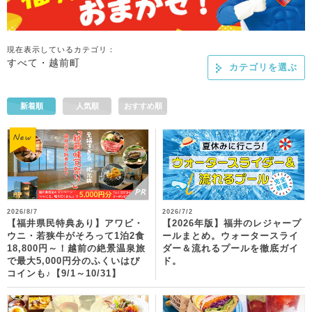
現在表示しているカテゴリ：
すべて・越前町
カテゴリを選ぶ
新着順
人気順
おすすめ順
2026/8/7
2026/7/2
【福井県民特典あり】アワビ・
【2026年版】福井のレジャープ
ウニ・若狭牛がそろって1泊2食
ールまとめ。ウォータースライ
18,800円～！越前の絶景温泉旅
ダー＆流れるプールを徹底ガイ
で最大5,000円分のふくいはぴ
ド。
コインも♪【9/1～10/31】