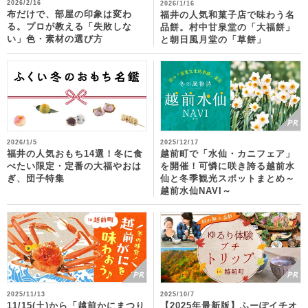
2026/2/16
2026/1/16
布だけで、部屋の印象は変わ
福井の人気和菓子店で味わう名
る。プロが教える「失敗しな
品餅。村中甘泉堂の「大福餅」
い」色・素材の選び方
と朝日風月堂の「草餅」
2026/1/5
2025/12/17
福井の人気おもち14選！冬に食
越前町で「水仙・カニフェア」
べたい限定・定番の大福やおは
を開催！可憐に咲き誇る越前水
ぎ、団子特集
仙と冬季観光スポットまとめ～
越前水仙NAVI～
2025/11/13
2025/10/7
11/15(土)から「越前かにまつり
【2025年最新版】ふーぽイチオ