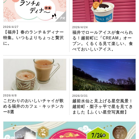
2026/4/27
2026/4/24
【福井】春のランチ＆ディナー
福井でロールアイスが食べられ
特集。いつもよりちょっと贅沢
る！越前町に「CREAM」オー
に。
プン。くるくる見て楽しい、食
べておいしいアイス。
2026/4/8
2026/3/31
こだわりのおいしいチャイが飲
越前水仙と見上げる星空風景！
める福井のカフェ・キッチンカ
越前町・梨子ヶ平で星を見てき
ー8選
ました【ふくい星空写真館】