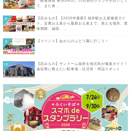
「軽食喫茶 來(KURU)」の日替わりランチがおいしく
て、また食...
【読みもの】【2026年最新】福井駅お土産徹底ガイ
ド。定番お土産から最新お土産まで、買える場所、賞
味期限、値段、...
【イベント】あわらのぶどう園に行こう！
【読みもの】サンドーム福井を地元民が徹底ガイド！
遠征勢に教えたい駐車場・託児所・周辺スポット