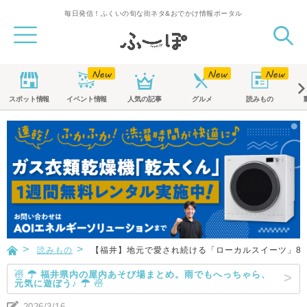
毎日発信！ふくいの旬な街ネタ&おでかけ情報ポータル
スポット
情報
イベント
情報
人気の記事
グルメ
読みもの
読みもの
【福井】地元で愛され続ける「ローカルスイーツ」8
☃ ☂ 福井県内の屋内あそび場まとめ。雨でもへっちゃら、
元気に遊ぼう♪ ☂ ☃
2026/3/16