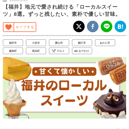
【福井】地元で愛され続ける「ローカルスイー
ツ」8選。ずっと残したい、素朴で優しい甘味。
キープする
福井市
小浜市
勝山市
鯖江市
あわら市
越前町
高浜町
グルメ
おでかけ