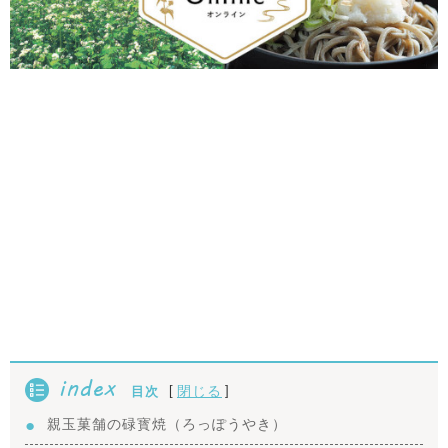
index
[
]
閉じる
目次
親玉菓舗の碌寳焼（ろっぽうやき）