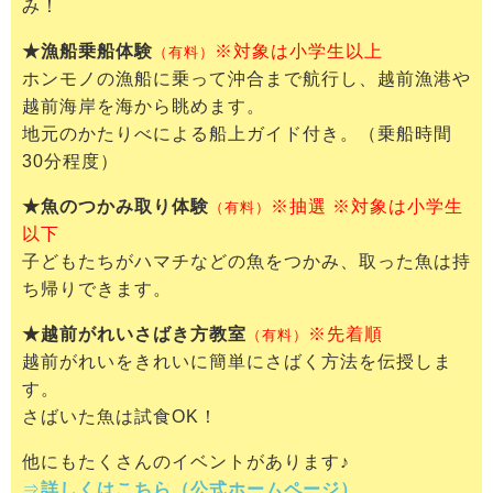
み！
★漁船乗船体験
※対象は小学生以上
（有料）
ホンモノの漁船に乗って沖合まで航行し、越前漁港や
越前海岸を海から眺めます。
地元のかたりべによる船上ガイド付き。（乗船時間
30分程度）
★魚のつかみ取り体験
※抽選 ※対象は小学生
（有料）
以下
子どもたちがハマチなどの魚をつかみ、取った魚は持
ち帰りできます。
★越前がれいさばき方教室
※先着順
（有料）
越前がれいをきれいに簡単にさばく方法を伝授しま
す。
さばいた魚は試食OK！
他にもたくさんのイベントがあります♪
⇒
詳しくはこちら（公式ホームページ）