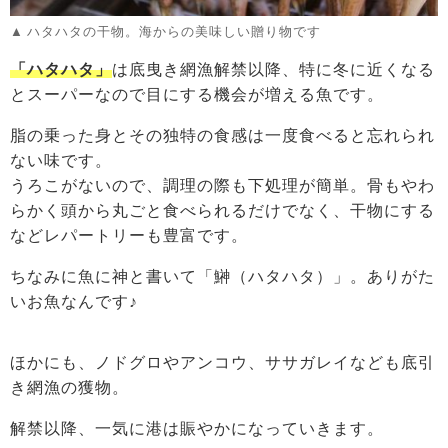
ハタハタの干物。海からの美味しい贈り物です
「ハタハタ」
は底曳き網漁解禁以降、特に冬に近くなる
とスーパーなので目にする機会が増える魚です。
脂の乗った身とその独特の食感は一度食べると忘れられ
ない味です。
うろこがないので、調理の際も下処理が簡単。骨もやわ
らかく頭から丸ごと食べられるだけでなく、干物にする
などレパートリーも豊富です。
ちなみに魚に神と書いて「鰰（ハタハタ）」。ありがた
いお魚なんです♪
ほかにも、ノドグロやアンコウ、ササガレイなども底引
き網漁の獲物。
解禁以降、一気に港は賑やかになっていきます。