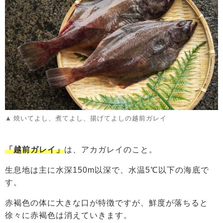
焼いてよし、煮てよし、揚げてよしの越前ガレイ
「越前ガレイ」
は、アカガレイのこと。
生息地は主に水深150m以深で、水温5℃以下の海底で
す。
赤褐色の体に大きな口が特徴ですが、鮮度が落ちると
徐々に赤褐色は消えていきます。