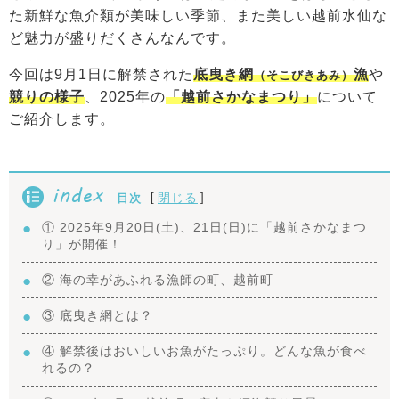
た新鮮な魚介類が美味しい季節、また美しい越前水仙な
ど魅力が盛りだくさんなんです。
今回は9月1日に解禁された
底曳き網
漁
や
（そこびきあみ）
競りの様子
、2025年の
「越前さかなまつり」
について
ご紹介します。
index
[
]
閉じる
目次
① 2025年9月20日(土)、21日(日)に「越前さかなまつ
り」が開催！
② 海の幸があふれる漁師の町、越前町
③ 底曳き網とは？
④ 解禁後はおいしいお魚がたっぷり。どんな魚が食べ
れるの？