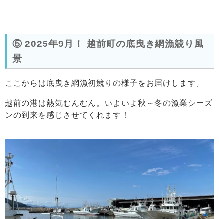
⑤ 2025年9月！ 越前町の底曳き網漁競り風
景
ここからは底曳き網漁初競りの様子をお届けします。
越前の港は熱気むんむん。いよいよ秋～冬の漁業シーズ
ンの到来を感じさせてくれます！