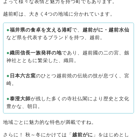
よって様々な表情と魅力を持つ町でもあります。
越前町は、大きく4つの地域に分かれています。
●
福井県の食卓を支える港町
で、
越前がに・越前水仙
など県を代表するブランドを持つ、越前。
●
織田信長一族発祥の地
であり、越前國の二の宮、劔
神社とともに繁栄した、織田。
●
日本六古窯
のひとつ越前焼の伝統の技が息づく、宮
崎。
●
泰澄大師
が残した多くの寺社仏閣により歴史と文化
豊かな、朝日。
地域ごとに魅力的な特色が満載ですね。
さらに！ 秋～冬にかけては「
越前がに
」をはじめとし