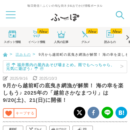
毎日発信！ふくいの旬な街ネタ&おでかけ情報ポータル
スポット
情報
イベント
情報
人気の記事
グルメ
読みもの
読みもの
9月から越前町の底曳き網漁が解禁！ 海の幸を楽しもう♪ 
☃ ☂ 福井県内の屋内あそび場まとめ。雨でもへっちゃら、
元気に遊ぼう♪ ☂ ☃
2025/9/16
2025/10/3
9月から越前町の底曳き網漁が解禁！ 海の幸を楽
しもう♪ 2025年の「越前さかなまつり」は
9/20(土)、21(日)に開催！
キープする
越前町
グルメ
おでかけ
PR