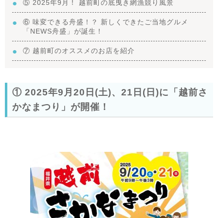
⑤ 2025年9月！ 越前町の底曳き網漁競り風景
⑥ 味変できる舟盛！？ 新しくできたご当地グルメ
「NEWS舟盛」が誕生！
⑦ 越前町のオススメのお店を紹介
① 2025年9月20日(土)、21日(日)に「越前さ
かなまつり」が開催！