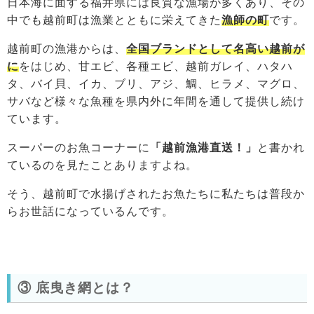
日本海に面する福井県には良質な漁場が多くあり、その
中でも越前町は漁業とともに栄えてきた
漁師の町
です。
越前町の漁港からは、
全国ブランドとして名高い越前が
に
をはじめ、甘エビ、各種エビ、越前ガレイ、ハタハ
タ、バイ貝、イカ、ブリ、アジ、鯛、ヒラメ、マグロ、
サバなど様々な魚種を県内外に年間を通して提供し続け
ています。
スーパーのお魚コーナーに
「越前漁港直送！」
と書かれ
ているのを見たことありますよね。
そう、越前町で水揚げされたお魚たちに私たちは普段か
らお世話になっているんです。
③ 底曳き網とは？