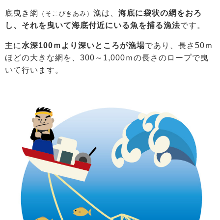
底曳き網
漁は、
海底に袋状の網をおろ
（そこびきあみ）
し、それを曳いて海底付近にいる魚を捕る漁法
です。
主に
水深100ｍより深いところが漁場
であり、長さ50ｍ
ほどの大きな網を、300～1,000ｍの長さのロープで曳
いて行います。