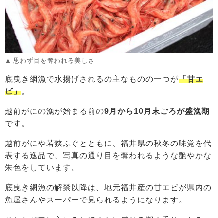
思わず目を奪われる美しさ
底曳き網漁で水揚げされるの主なものの一つが
「甘エ
ビ」
。
越前がにの漁が始まる前の
9月から10月末ごろが盛漁期
です。
越前がにや若狭ふぐとともに、福井県の秋冬の味覚を代
表する逸品で、写真の通り目を奪われるような艶やかな
朱色をしています。
底曳き網漁の解禁以降は、地元福井産の甘エビが県内の
魚屋さんやスーパーで見られるようになります。