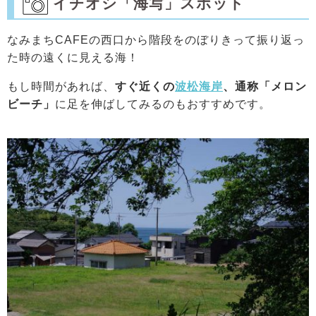
イチオシ「海写」スポット
なみまちCAFEの西口から階段をのぼりきって振り返っ
た時の遠くに見える海！
もし時間があれば、
すぐ近くの
波松海岸
、通称「メロン
ビーチ」
に足を伸ばしてみるのもおすすめです。