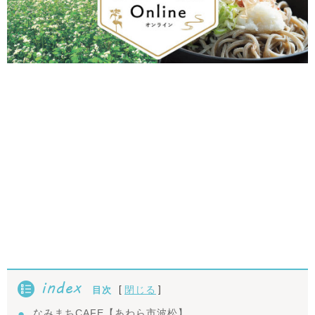
index
[
]
閉じる
目次
なみまちCAFE【あわら市波松】