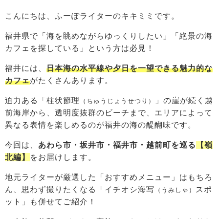
こんにちは、ふーぽライターのキキミミです。
福井県で「海を眺めながらゆっくりしたい」「絶景の海
カフェを探している」という方は必見！
福井には、
日本海の水平線や夕日を一望できる魅力的な
カフェ
がたくさんあります。
迫力ある「柱状節理
」の崖が続く越
（ちゅうじょうせつり）
前海岸から、透明度抜群のビーチまで、エリアによって
異なる表情を楽しめるのが福井の海の醍醐味です。
今回は、
あわら市・坂井市・福井市・越前町を巡る
【嶺
北編】
をお届けします。
地元ライターが厳選した「おすすめメニュー」はもちろ
ん、思わず撮りたくなる「イチオシ海写
スポ
（うみしゃ）
ット」も併せてご紹介！