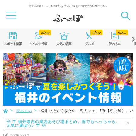
毎日発信！ふくいの旬な街ネタ&おでかけ情報ポータル
スポット
情報
イベント
情報
人気の記事
グルメ
読みもの
読みもの
福井で絶対行きたい「海カフェ」7選【嶺北編】。い
☃ ☂ 福井県内の屋内あそび場まとめ。雨でもへっちゃら、
元気に遊ぼう♪ ☂ ☃
2026/4/30