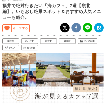
福井で絶対行きたい「海カフェ」7選【嶺北
編】。いちおし絶景スポット＆おすすめ人気メニ
ューも紹介。
キープする
福井市
あわら市
坂井市
越前町
まとめ記事
グルメ
おでかけ