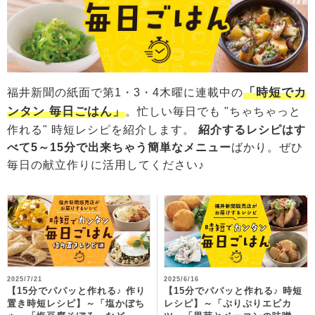
「時短でカ
福井新聞の紙面で第1・3・4木曜に連載中の
ンタン 毎日ごはん」
。忙しい毎日でも "ちゃちゃっと
作れる" 時短レシピを紹介します。
紹介するレシピはす
べて5～15分で出来ちゃう簡単なメニュー
ばかり。ぜひ
毎日の献立作りに活用してください♪
2025/7/21
2025/6/16
【15分でパパッと作れる♪ 作り
【15分でパパッと作れる♪ 時短
置き時短レシピ】～「塩かぼち
レシピ】～「ぷりぷりエビカ