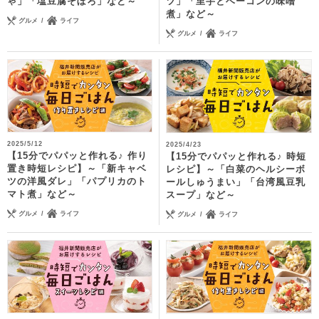
ゃ」「塩豆腐そぼろ」など～
ツ」「里芋とベーコンの味噌
煮」など～
グルメ
ライフ
グルメ
ライフ
2025/5/12
2025/4/23
【15分でパパッと作れる♪ 作り
【15分でパパッと作れる♪ 時短
置き時短レシピ】～「新キャベ
レシピ】～「白菜のヘルシーボ
ツの洋風ダレ」「パプリカのト
ールしゅうまい」「台湾風豆乳
マト煮」など～
スープ」など～
グルメ
ライフ
グルメ
ライフ