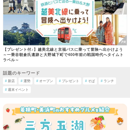
【プレゼント付♪】越美北線と京福バスに乗って冒険へ出かけよう
～一乗谷朝倉氏遺跡と大野城下町で400年前の戦国時代へタイムト
ラベル～
話題のキーワード
#
新店
#
運勢
#
オープン
#
プレゼント
#
そば
#
ランチ
#
週末イベント