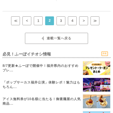
2
≪
<
1
3
4
>
≫
連載一覧へ戻る
必見！ふーぽイチオシ情報
PR
8/7更新★ふーぽで開催中！福井県内のおすすめ
プレ...
「ポップサーカス福井公演」体験レポ！魅力はも
ちろん...
アイス無料券が10名様に当たる！御素麺屋の人気
商品...