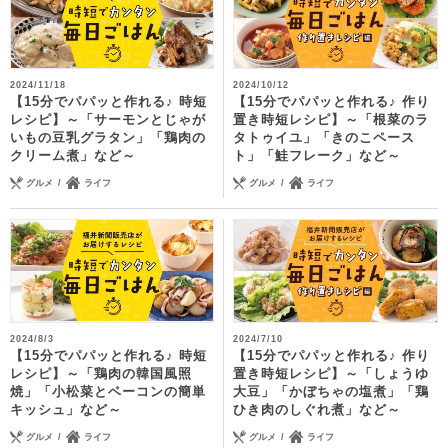
2024/11/18
2024/10/12
【15分でパパッと作れる♪ 時短
【15分でパパッと作れる♪ 作り
レシピ】～「サーモンとじゃが
置き時短レシピ】～「根菜のラ
いもの豆乳グラタン」「鶏肉の
タトゥイユ」「きのこペース
クリーム煮」など～
ト」「鮭フレーク」など～
グルメ
ライフ
グルメ
ライフ
2024/8/3
2024/7/10
【15分でパパッと作れる♪ 時短
【15分でパパッと作れる♪ 作り
レシピ】～「鶏肉の韓国風照
置き時短レシピ】～「しょうゆ
焼」「小松菜とベーコンの簡単
大豆」「かぼちゃの塩煮」「鶏
キッシュ」など～
ひき肉のしぐれ煮」など～
グルメ
ライフ
グルメ
ライフ