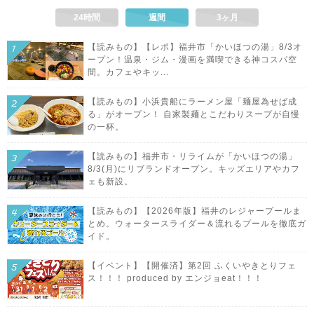
24時間
週間
3ヶ月
【読みもの】【レポ】福井市「かいほつの湯」8/3オ
ープン！温泉・ジム・漫画を満喫できる神コスパ空
間。カフェやキッ...
【読みもの】小浜貴船にラーメン屋「麺屋為せば成
る」がオープン！ 自家製麺とこだわりスープが自慢
の一杯。
【読みもの】福井市・リライムが「かいほつの湯」
8/3(月)にリブランドオープン。キッズエリアやカフ
ェも新設。
【読みもの】【2026年版】福井のレジャープールま
とめ。ウォータースライダー＆流れるプールを徹底ガ
イド。
【イベント】【開催済】第2回 ふくいやきとりフェ
ス！！！ produced by エンジョeat！！！