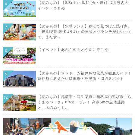
【読みもの】【8/8(土)～8/11(火・祝)】福井県内の
イベントまとめ
【読みもの】【穴場ランチ】春江で見つけた隠れ家。
「軽食喫茶 來(KURU)」の日替わりランチがおいしく
て、また食...
【イベント】あわらのぶどう園に行こう！
【読みもの】サンドーム福井を地元民が徹底ガイド！
遠征勢に教えたい駐車場・託児所・周辺スポット
【読みもの】越前市・武生楽市に無料屋内遊び場「ら
くまるパーク」8/4オープン！ 高さ6mの立体迷路
と、木のぬくも...