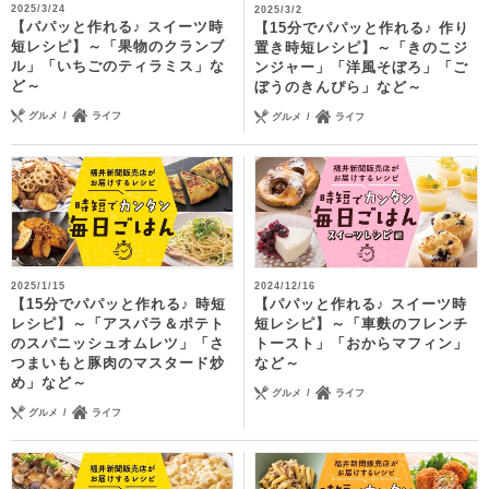
2025/3/24
2025/3/2
【パパッと作れる♪ スイーツ時
【15分でパパッと作れる♪ 作り
短レシピ】～「果物のクランブ
置き時短レシピ】～「きのこジ
ル」「いちごのティラミス」な
ンジャー」「洋風そぼろ」「ご
ど～
ぼうのきんぴら」など～
グルメ
ライフ
グルメ
ライフ
2025/1/15
2024/12/16
【15分でパパッと作れる♪ 時短
【パパッと作れる♪ スイーツ時
レシピ】～「アスパラ＆ポテト
短レシピ】～「車麩のフレンチ
のスパニッシュオムレツ」「さ
トースト」「おからマフィン」
つまいもと豚肉のマスタード炒
など～
め」など～
グルメ
ライフ
グルメ
ライフ