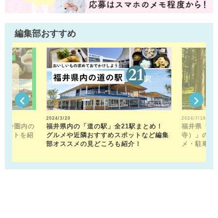
編集部おすすめ
2024/3/20
2024/7/19
15分圏内の
福井県内の「道の駅」全21駅まとめ！
福井県「平
ポットを紹
グルメや近隣おすすめスポットなど編集
寺）」の見
部オススメの見どころも紹介！
メ・駐車場