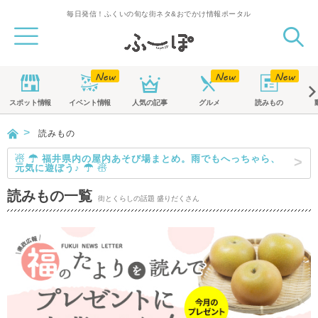
毎日発信！ふくいの旬な街ネタ&おでかけ情報ポータル
スポット
情報
イベント
情報
人気の記事
グルメ
読みもの
読みもの
☃ ☂ 福井県内の屋内あそび場まとめ。雨でもへっちゃら、
元気に遊ぼう♪ ☂ ☃
読みもの一覧
街とくらしの話題 盛りだくさん