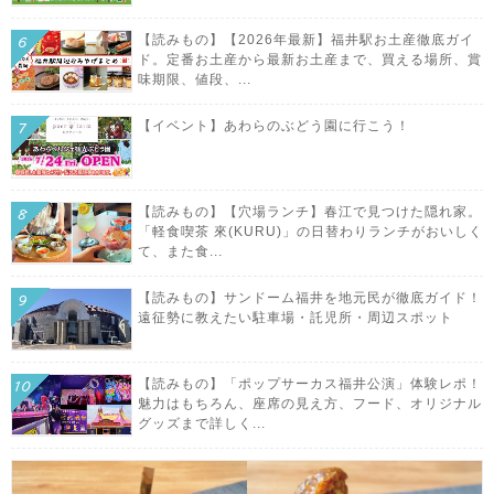
【読みもの】【2026年最新】福井駅お土産徹底ガイ
ド。定番お土産から最新お土産まで、買える場所、賞
味期限、値段、...
【イベント】あわらのぶどう園に行こう！
【読みもの】【穴場ランチ】春江で見つけた隠れ家。
「軽食喫茶 來(KURU)」の日替わりランチがおいしく
て、また食...
【読みもの】サンドーム福井を地元民が徹底ガイド！
遠征勢に教えたい駐車場・託児所・周辺スポット
【読みもの】「ポップサーカス福井公演」体験レポ！
魅力はもちろん、座席の見え方、フード、オリジナル
グッズまで詳しく...