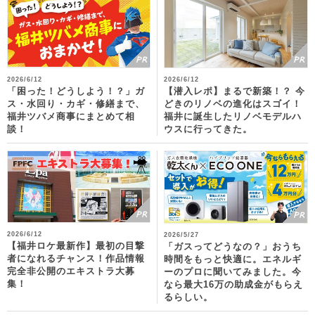
2026/6/12
2026/6/12
「困った！どうしよう！？」ガ
【潜入レポ】まるで新築！？ 今
ス・水回り・カギ・修繕まで、
どきのリノベの進化はスゴイ！
福井ツバメ商事にまとめて相
福井に誕生したリノベモデルハ
談！
ウスに行ってきた。
2026/6/12
2026/5/27
【福井ロケ最新作】最初の目撃
「ガスってどうなの？」おうち
者になれるチャンス！作品情報
時間をもっと快適に。エネルギ
完全非公開のエキストラ大募
ーのプロに聞いてみました。今
集！
なら最大16万の助成金がもらえ
るらしい。