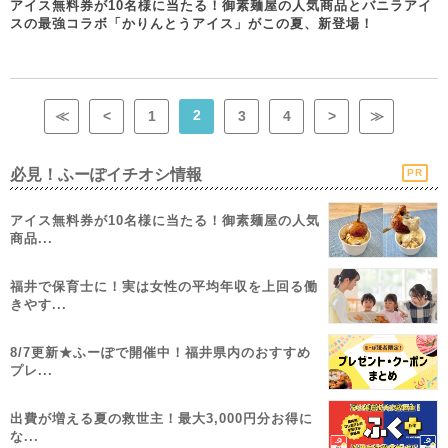
アイス無料券が10名様に当たる！御素麺屋の人気商品とバニラアイ
スの最強コラボ「かりんとうアイス」がこの夏、新登場！
2
≪
<
1
3
4
>
≫
必見！ふーぽイチオシ情報
PR
アイス無料券が10名様に当たる！御素麺屋の人気
商品...
福井で保育士に！実は女性の平均年収を上回る働
きやす...
8/7更新★ふーぽで開催中！福井県内のおすすめ
プレ...
出費が増える夏の救世主！最大3,000円分お得に
な...