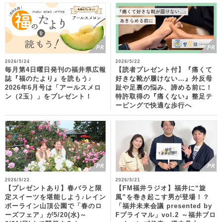
2026/5/24
2026/5/22
毎月第4日曜日発刊の福井県広報
【読者プレゼント付】『痛くて
誌『福のたより』を読もう♪
好きな靴が履けない…』外反母
2026年6月号は「アールスメロ
趾や足裏の悩み、諦める前に！
ン（2玉）」をプレゼント！
特許取得の『痛くない』整足テ
ーピングで快適な歩行へ
2026/5/22
2026/5/21
【プレゼントあり】春バラと限
【FM福井ラジオ】福井に“旋
定スイーツを堪能しよう♪レイン
風”を巻き起こす男が登場！？
ボーライン山頂公園で「春のロ
「福井未来会議 presented by
ーズフェア」が5/20(水)～
Fプライマル」vol.2 ～福井ブロ