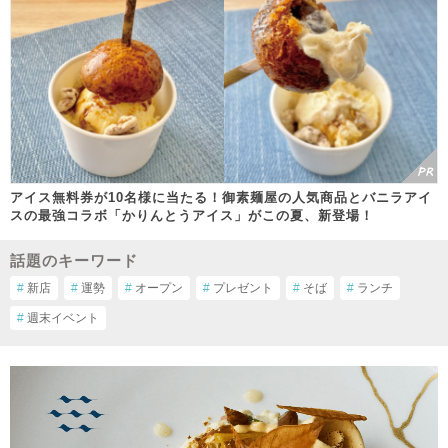
アイス無料券が10名様に当たる！御素麺屋の人気商品とバニラアイ
スの最強コラボ「かりんとうアイス」がこの夏、新登場！
話題のキーワード
#
新店
#
運勢
#
オープン
#
プレゼント
#
そば
#
ランチ
#
週末イベント