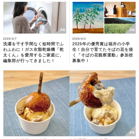
2026/4/7
2026/4/3
洗濯を干す手間なく短時間でふ
2026年の優秀賞は福井の小学
わふわに！ガス衣類乾燥機「乾
生！自分で育てたそばの花を描
太くん」を愛用するご家庭に、
く「そばの花観察運動」参加校
編集部が行ってきました！
募集中！