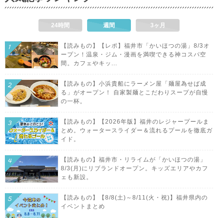
24時間
週間
3ヶ月
【読みもの】【レポ】福井市「かいほつの湯」8/3オ
ープン！温泉・ジム・漫画を満喫できる神コスパ空
間。カフェやキッ...
【読みもの】小浜貴船にラーメン屋「麺屋為せば成
る」がオープン！ 自家製麺とこだわりスープが自慢
の一杯。
【読みもの】【2026年版】福井のレジャープールま
とめ。ウォータースライダー＆流れるプールを徹底ガ
イド。
【読みもの】福井市・リライムが「かいほつの湯」
8/3(月)にリブランドオープン。キッズエリアやカフ
ェも新設。
【読みもの】【8/8(土)～8/11(火・祝)】福井県内の
イベントまとめ