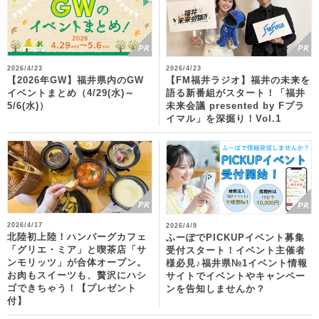
2026/4/23
2026/4/23
【2026年GW】福井県内のGW
【FM福井ラジオ】福井の未来を
イベントまとめ（4/29(水)～
語る新番組がスタート！「福井
5/6(水)）
未来会議 presented by Fプラ
イマル」を深掘り！Vol.1
2026/4/17
2026/4/9
北陸初上陸！ハンバーグカフェ
ふーぽでPICKUPイベント募集
「グリエ・ミア」と喫茶店「サ
受付スタート！イベント主催者
ンモリッツ」が合体オープン。
様必見♪福井県№1イベント情報
お肉もスイーツも、贅沢にハシ
サイトでイベントやキャンペー
ゴできちゃう！【プレゼント
ンを告知しませんか？
付】