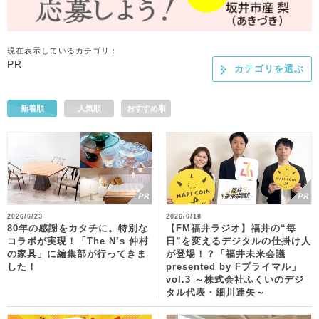
現在表示しているカテゴリ：
PR
カテゴリを選ぶ
新着順
人気順
おすすめ順
2026/6/23
2026/6/18
80年の感謝をカタチに。特別な
【FM福井ラジオ】福井の“毎
コラボが実現！「The N’s 仲村
日”を変えるデジタルの仕掛け人
の家具」に編集部が行ってきま
が登場！？「福井未来会議
した！
presented by Fプライマル」
vol.3 ～株式会社ふくいのデジ
タル代表・細川達矢～