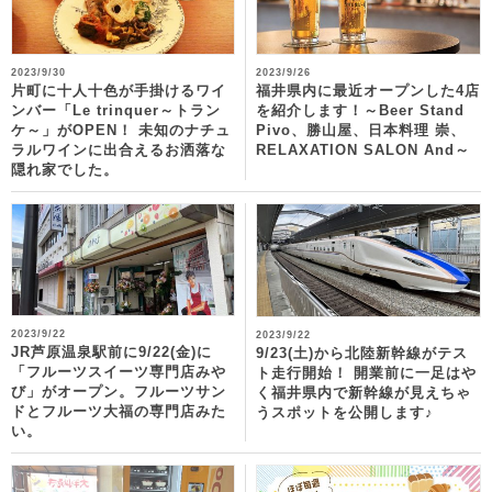
2023/9/30
2023/9/26
片町に十人十色が手掛けるワイ
福井県内に最近オープンした4店
ンバー「Le trinquer～トラン
を紹介します！～Beer Stand
ケ～」がOPEN！ 未知のナチュ
Pivo、勝山屋、日本料理 崇、
ラルワインに出合えるお洒落な
RELAXATION SALON And～
隠れ家でした。
2023/9/22
2023/9/22
JR芦原温泉駅前に9/22(金)に
9/23(土)から北陸新幹線がテス
「フルーツスイーツ専門店みや
ト走行開始！ 開業前に一足はや
び」がオープン。フルーツサン
く福井県内で新幹線が見えちゃ
ドとフルーツ大福の専門店みた
うスポットを公開します♪
い。