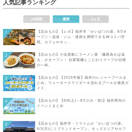
人気記事ランキング
24時間
週間
3ヶ月
【読みもの】【レポ】福井市「かいほつの湯」8/3オ
ープン！温泉・ジム・漫画を満喫できる神コスパ空
間。カフェやキッ...
【読みもの】小浜貴船にラーメン屋「麺屋為せば成
る」がオープン！ 自家製麺とこだわりスープが自慢
の一杯。
【読みもの】【2026年版】福井のレジャープールま
とめ。ウォータースライダー＆流れるプールを徹底ガ
イド。
【読みもの】【8/8(土)～8/11(火・祝)】福井県内の
イベントまとめ
【読みもの】福井市・リライムが「かいほつの湯」
8/3(月)にリブランドオープン。キッズエリアやカフ