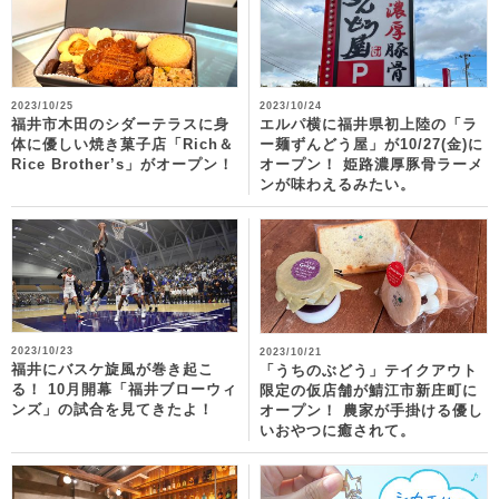
2023/10/25
2023/10/24
福井市木田のシダーテラスに身
エルパ横に福井県初上陸の「ラ
体に優しい焼き菓子店「Rich＆
ー麺ずんどう屋」が10/27(金)に
Rice Brother’s」がオープン！
オープン！ 姫路濃厚豚骨ラーメ
ンが味わえるみたい。
2023/10/23
2023/10/21
福井にバスケ旋風が巻き起こ
「うちのぶどう」テイクアウト
る！ 10月開幕「福井ブローウィ
限定の仮店舗が鯖江市新庄町に
ンズ」の試合を見てきたよ！
オープン！ 農家が手掛ける優し
いおやつに癒されて。