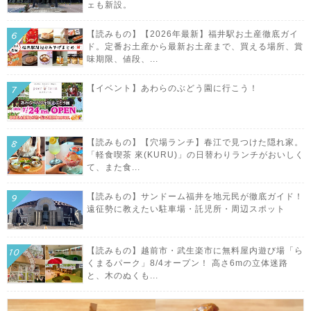
ェも新設。
【読みもの】【2026年最新】福井駅お土産徹底ガイ
ド。定番お土産から最新お土産まで、買える場所、賞
味期限、値段、...
【イベント】あわらのぶどう園に行こう！
【読みもの】【穴場ランチ】春江で見つけた隠れ家。
「軽食喫茶 來(KURU)」の日替わりランチがおいしく
て、また食...
【読みもの】サンドーム福井を地元民が徹底ガイド！
遠征勢に教えたい駐車場・託児所・周辺スポット
【読みもの】越前市・武生楽市に無料屋内遊び場「ら
くまるパーク」8/4オープン！ 高さ6mの立体迷路
と、木のぬくも...