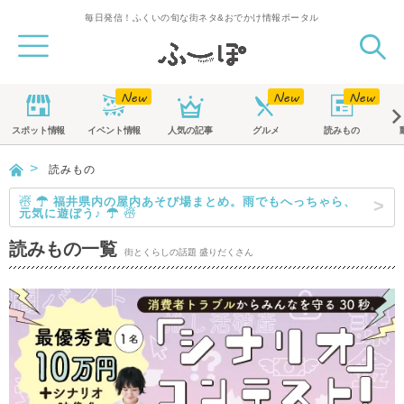
毎日発信！ふくいの旬な街ネタ&おでかけ情報ポータル
スポット
情報
イベント
情報
人気の記事
グルメ
読みもの
読みもの
☃ ☂ 福井県内の屋内あそび場まとめ。雨でもへっちゃら、
元気に遊ぼう♪ ☂ ☃
読みもの一覧
街とくらしの話題 盛りだくさん