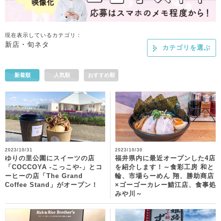
現在表示しているカテゴリ：
新店・旬ネタ
カテゴリを選ぶ
新着順
人気順
おすすめ順
2023/10/31
2023/10/30
ゆりの里公園にスイーツの店
福井県内に最近オープンした4店
「COCCOYA -こっこや-」とコ
を紹介します！～食彩工房 和と
ーヒーの店「The Grand
輪、市場らーめん 翔、勝助商店
Coffee Stand」がオープン！
×ゴーゴーカレー鯖江店、食事処
みや川～