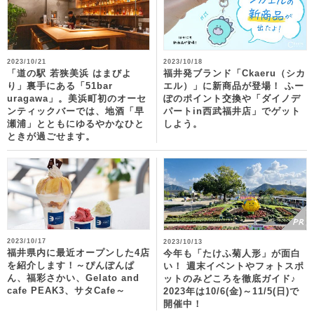
2023/10/21
2023/10/18
「道の駅 若狭美浜 はまびよ
福井発ブランド「Ckaeru（シカ
り」裏手にある「51bar
エル）」に新商品が登場！ ふー
uragawa」。美浜町初のオーセ
ぽのポイント交換や「ダイノデ
ンティックバーでは、地酒「早
パートin西武福井店」でゲット
瀬浦」とともにゆるやかなひと
しよう。
ときが過ごせます。
2023/10/17
2023/10/13
福井県内に最近オープンした4店
今年も「たけふ菊人形」が面白
を紹介します！～ぴんぽんぱ
い！ 週末イベントやフォトスポ
ん、福彩さかい、Gelato and
ットのみどころを徹底ガイド♪
cafe PEAK3、サタCafe～
2023年は10/6(金)～11/5(日)で
開催中！