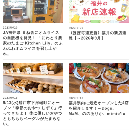
2023/9/20
2023/9/20
JA福井県 喜ね舎にオムライス
《ほぼ毎週更新》福井の新店速
の自販機を発見！ 「にわとり農
報【～2026年9月】
家のたまご Kitchen Lily」のふ
わふわオムライスを召し上が
れ。
2023/9/15
2023/9/13
9/13(水)鯖江市下河端町にオー
福井県内に最近オープンした4店
プン「季節のおやつ しずく」行
を紹介します！～Dogs、
ってきたよ！ 体に優しいおやつ
MaM、ののありか、mimieʼlu
ともちもちベーグルがたまらな
～
い。