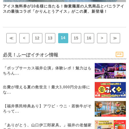
アイス無料券が10名様に当たる！御素麺屋の人気商品とバニラアイ
スの最強コラボ「かりんとうアイス」がこの夏、新登場！
14
≪
<
12
13
15
16
>
≫
必見！ふーぽイチオシ情報
PR
「ポップサーカス福井公演」体験レポ！魅力はも
ちろん...
出費が増える夏の救世主！最大3,000円分お得に
な...
【福井県民特典あり】アワビ・ウニ・若狭牛がそ
ろって...
「ありがとう、山口伊三郎家具。」福井の老舗家