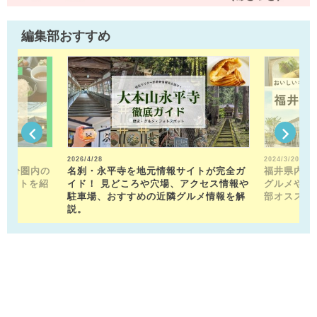
編集部おすすめ
2026/4/28
2024/3/20
15分圏内の
名刹・永平寺を地元情報サイトが完全ガ
福井県内の
ポットを紹
イド！ 見どころや穴場、アクセス情報や
グルメや近
駐車場、おすすめの近隣グルメ情報を解
部オススメ
説。