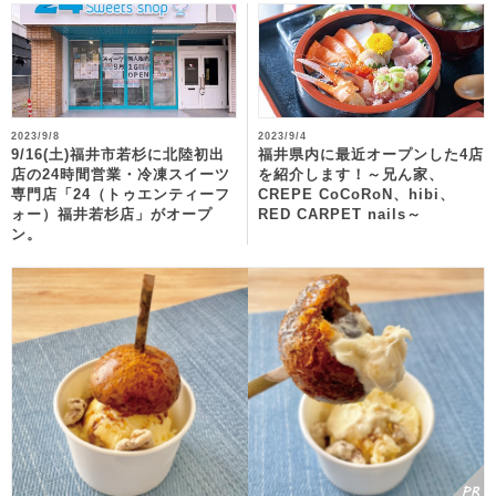
2023/9/8
2023/9/4
9/16(土)福井市若杉に北陸初出
福井県内に最近オープンした4店
店の24時間営業・冷凍スイーツ
を紹介します！～兄ん家、
専門店「24（トゥエンティーフ
CREPE CoCoRoN、hibi、
ォー）福井若杉店」がオープ
RED CARPET nails～
ン。