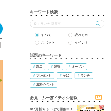
キーワード検索
すべて
読みもの
スポット
イベント
話題のキーワード
#
新店
#
運勢
#
オープン
#
プレゼント
#
そば
#
ランチ
#
週末イベント
必見！ふーぽイチオシ情報
PR
8/7更新★ふーぽで開催中！