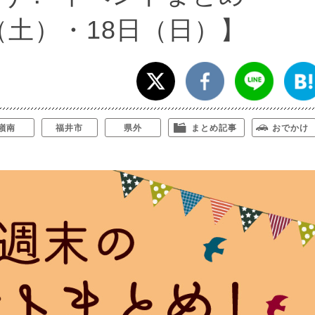
日（土）・18日（日）】
嶺南
福井市
県外
まとめ記事
おでかけ