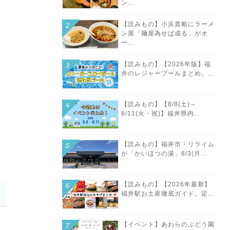
ン...
【読みもの】小浜貴船にラーメ
ン屋「麺屋為せば成る」がオ
ー...
【読みもの】【2026年版】福
井のレジャープールまとめ。...
【読みもの】【8/8(土)～
8/11(火・祝)】福井県内...
【読みもの】福井市・リライム
が「かいほつの湯」8/3(月...
【読みもの】【2026年最新】
福井駅お土産徹底ガイド。定...
【イベント】あわらのぶどう園