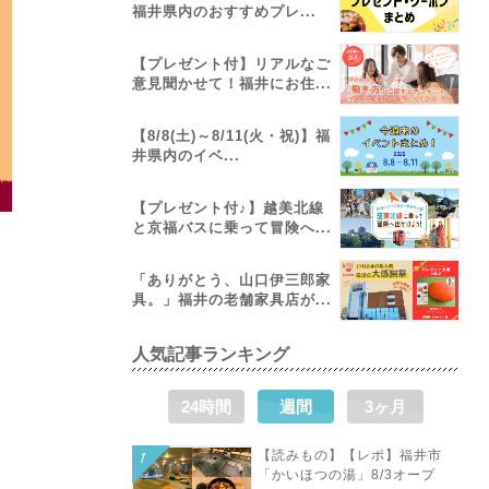
福井県内のおすすめプレ...
【プレゼント付】リアルなご
意見聞かせて！福井にお住...
【8/8(土)～8/11(火・祝)】福
井県内のイベ...
【プレゼント付♪】越美北線
と京福バスに乗って冒険へ...
「ありがとう、山口伊三郎家
具。」福井の老舗家具店が...
人気記事ランキング
24時間
週間
3ヶ月
【読みもの】【レポ】福井市
「かいほつの湯」8/3オープ