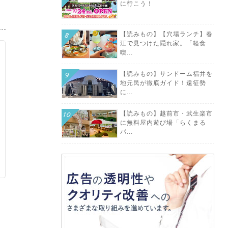
に行こう！
【読みもの】【穴場ランチ】春
江で見つけた隠れ家。「軽食
喫...
【読みもの】サンドーム福井を
地元民が徹底ガイド！遠征勢
に...
【読みもの】越前市・武生楽市
に無料屋内遊び場「らくまる
パ...