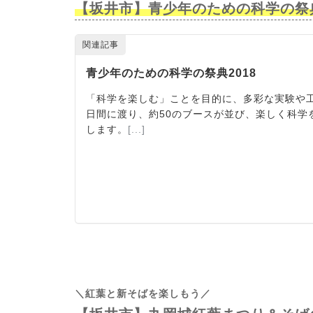
【坂井市】青少年のための科学の祭
＼紅葉と新そばを楽しもう／