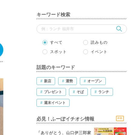
ま
キーワード検索
すべて
読みもの
スポット
イベント
話題のキーワード
#
新店
#
運勢
#
オープン
#
プレゼント
#
そば
#
ランチ
#
週末イベント
必見！ふーぽイチオシ情報
PR
「ありがとう、山口伊三郎家