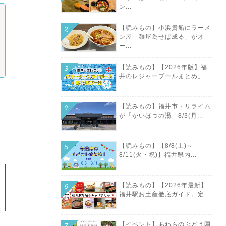
ン...
【読みもの】小浜貴船にラーメ
ン屋「麺屋為せば成る」がオ
ー...
【読みもの】【2026年版】福
井のレジャープールまとめ。...
【読みもの】福井市・リライム
が「かいほつの湯」8/3(月...
【読みもの】【8/8(土)～
8/11(火・祝)】福井県内...
【読みもの】【2026年最新】
福井駅お土産徹底ガイド。定...
【イベント】あわらのぶどう園