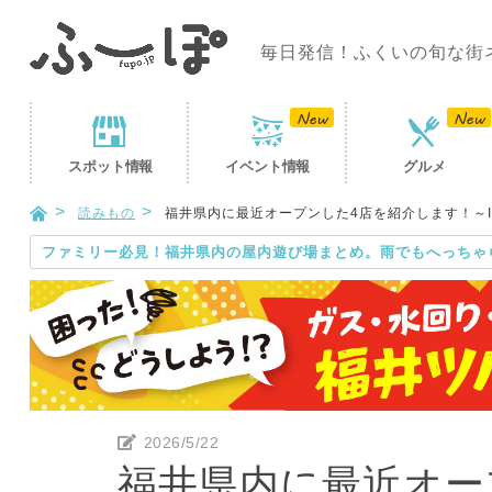
毎日発信！ふくいの旬な街
スポット
情報
イベント
情報
グルメ
読みもの
福井県内に最近オープンした4店を紹介します！～ICHIGO
ファミリー必見！福井県内の屋内遊び場まとめ。雨でもへっちゃ
2026/5/22
福井県内に最近オー