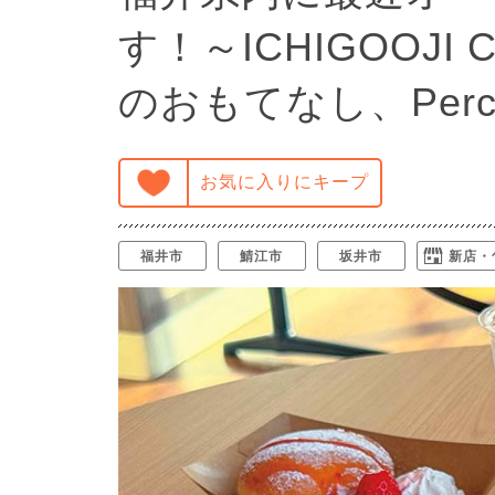
す！～ICHIGOOJI C
のおもてなし、PercT
お気に入りにキープ
福井市
鯖江市
坂井市
新店・