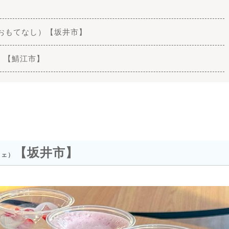
ゃまのおもてなし）【坂井市】
ラ）【鯖江市】
【坂井市】
フェ）