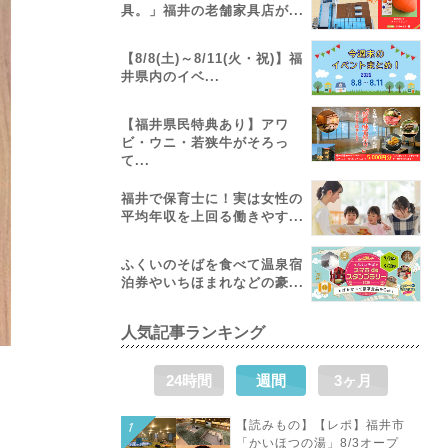
具。」福井の老舗家具店が...
【8/8(土)～8/11(火・祝)】福
井県内のイベ...
【福井県民特典あり】アワ
ビ・ウニ・若狭牛がそろっ
て...
福井で保育士に！実は女性の
平均年収を上回る働きやす...
ふくいのそばを食べて温泉宿
泊券やいちほまれなどの豪...
人気記事ランキング
24時間
週間
3ヶ月
【読みもの】【レポ】福井市
「かいほつの湯」8/3オープ