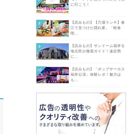
に行こう！
【読みもの】【穴場ランチ】春
江で見つけた隠れ家。「軽食
喫...
【読みもの】サンドーム福井を
地元民が徹底ガイド！遠征勢
に...
【読みもの】「ポップサーカス
福井公演」体験レポ！魅力は
も...