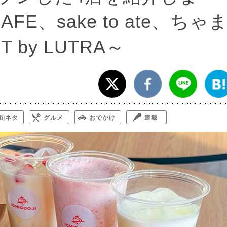
AFE、sake to ate、ちゃ
 by LUTRA～
旬ネタ
グルメ
おでかけ
連載