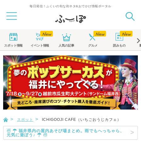
毎日発信！ふくいの旬な街ネタ&おでかけ情報ポータル
スポット
情報
イベント
情報
人気の記事
グルメ
読みもの
スポット
ICHIGOOJI CAFE（いちごおうじカフェ）
☃ ☂ 福井県内の屋内あそび場まとめ。雨でもへっちゃら、
元気に遊ぼう♪ ☂ ☃