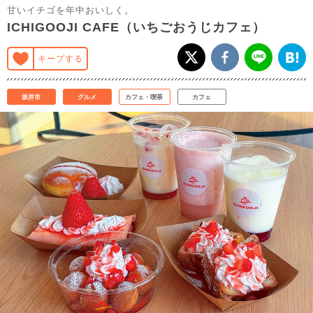
甘いイチゴを年中おいしく。
ICHIGOOJI CAFE（いちごおうじカフェ）
キープする
坂井市
グルメ
カフェ・喫茶
カフェ