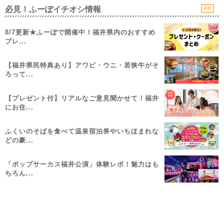
必見！ふーぽイチオシ情報
PR
8/7更新★ふーぽで開催中！福井県内のおすすめ
プレ...
【福井県民特典あり】アワビ・ウニ・若狭牛がそ
ろって...
【プレゼント付】リアルなご意見聞かせて！福井
にお住...
ふくいのそばを食べて温泉宿泊券やいちほまれな
どの豪...
「ポップサーカス福井公演」体験レポ！魅力はも
ちろん...