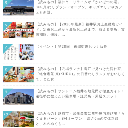
【読みもの】福井市・リライムが「かいほつの湯」
8/3(月)にリブランドオープン。キッズエリアやカフ
ェも新設。
【読みもの】【2026年最新】福井駅お土産徹底ガイ
ド。定番お土産から最新お土産まで、買える場所、賞
味期限、値段、...
【イベント】第28回 東郷街道おつくね祭
【読みもの】【穴場ランチ】春江で見つけた隠れ家。
「軽食喫茶 來(KURU)」の日替わりランチがおいしく
て、また食...
【読みもの】サンドーム福井を地元民が徹底ガイド！
遠征勢に教えたい駐車場・託児所・周辺スポット
【読みもの】越前市・武生楽市に無料屋内遊び場「ら
くまるパーク」8/4オープン！ 高さ6mの立体迷路
と、木のぬくも...