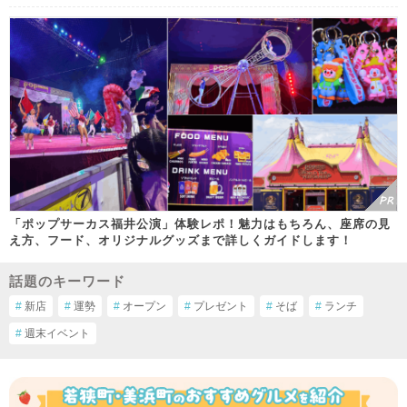
「ポップサーカス福井公演」体験レポ！魅力はもちろん、座席の見
え方、フード、オリジナルグッズまで詳しくガイドします！
話題のキーワード
#
新店
#
運勢
#
オープン
#
プレゼント
#
そば
#
ランチ
#
週末イベント