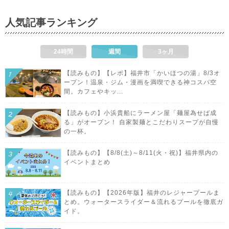
人気記事ランキング
24時間
週間
3ヶ月
【読みもの】【レポ】福井市「かいほつの湯」8/3オ
ープン！温泉・ジム・漫画を満喫できる神コスパ空
間。カフェやキッ...
【読みもの】小浜貴船にラーメン屋「麺屋為せば成
る」がオープン！ 自家製麺とこだわりスープが自慢
の一杯。
【読みもの】【8/8(土)～8/11(火・祝)】福井県内の
イベントまとめ
【読みもの】【2026年版】福井のレジャープールま
とめ。ウォータースライダー＆流れるプールを徹底ガ
イド。