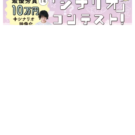
出費が増える夏の救世主！最大3,000円分お得になるデジタル商品
券「ふく＋」使ってる？8/31(月)まで販売中だよ♪