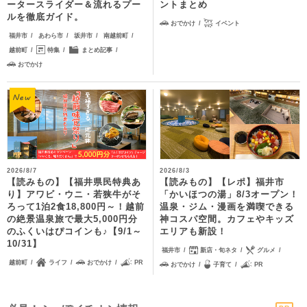
ータースライダー＆流れるプー
ントまとめ
ルを徹底ガイド。
おでかけ
イベント
福井市
あわら市
坂井市
南越前町
越前町
特集
まとめ記事
おでかけ
2026/8/7
2026/8/3
【読みもの】【福井県民特典あ
【読みもの】【レポ】福井市
り】アワビ・ウニ・若狭牛がそ
「かいほつの湯」8/3オープン！
ろって1泊2食18,800円～！越前
温泉・ジム・漫画を満喫できる
の絶景温泉旅で最大5,000円分
神コスパ空間。カフェやキッズ
のふくいはぴコインも♪【9/1～
エリアも新設！
10/31】
福井市
新店・旬ネタ
グルメ
越前町
ライフ
おでかけ
PR
おでかけ
子育て
PR