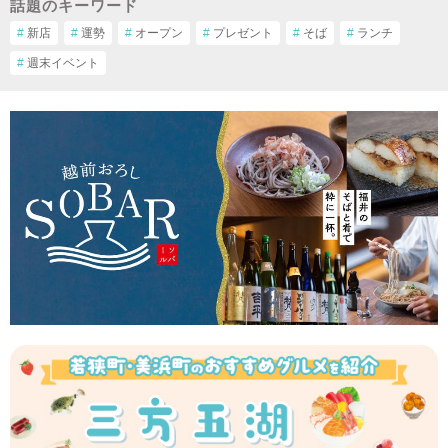
話題のキーワード
#
新店
#
運勢
#
オープン
#
プレゼント
#
そば
#
ランチ
#
週末イベント