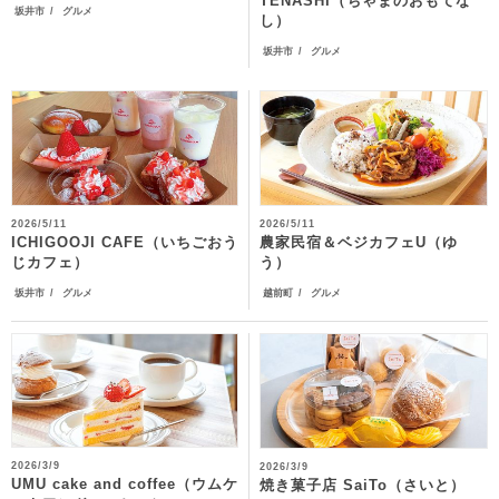
TENASHI（ちゃまのおもてな
坂井市
グルメ
し）
坂井市
グルメ
2026/5/11
2026/5/11
ICHIGOOJI CAFE（いちごおう
農家民宿＆ベジカフェU（ゆ
じカフェ）
う）
坂井市
グルメ
越前町
グルメ
2026/3/9
2026/3/9
UMU cake and coffee（ウムケ
焼き菓子店 SaiTo（さいと）