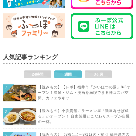
人気記事ランキング
24時間
週間
3ヶ月
【読みもの】【レポ】福井市「かいほつの湯」8/3オ
ープン！温泉・ジム・漫画を満喫できる神コスパ空
間。カフェやキッ...
【読みもの】小浜貴船にラーメン屋「麺屋為せば成
る」がオープン！ 自家製麺とこだわりスープが自慢
の一杯。
【読みもの】【8/8(土)～8/11(火・祝)】福井県内の