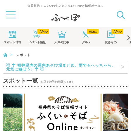
毎日発信！ふくいの旬な街ネタ&おでかけ情報ポータル
スポット
情報
イベント
情報
人気の記事
グルメ
読みもの
スポット
☃ ☂ 福井県内の屋内あそび場まとめ。雨でもへっちゃら、
元気に遊ぼう♪ ☂ ☃
スポット一覧
お店や施設の情報をget！