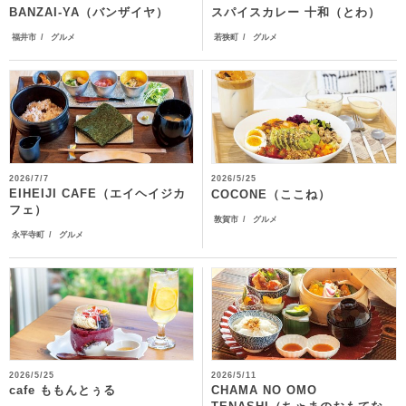
BANZAI-YA（バンザイヤ）
スパイスカレー 十和（とわ）
福井市
グルメ
若狭町
グルメ
2026/7/7
2026/5/25
EIHEIJI CAFE（エイヘイジカ
COCONE（ここね）
フェ）
敦賀市
グルメ
永平寺町
グルメ
2026/5/25
2026/5/11
CHAMA NO OMO
cafe ももんとぅる