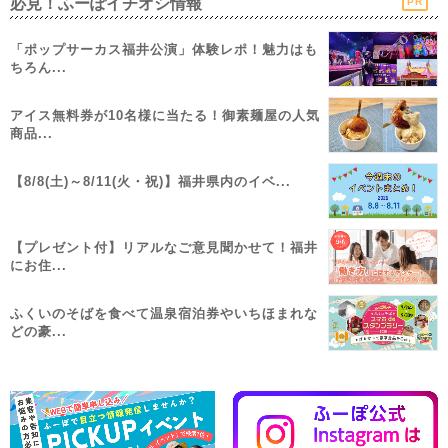
必見！ふーぽイチオシ情報
PR
「ポップサーカス福井公演」体験レポ！魅力はも
ちろん...
アイス無料券が10名様に当たる！御素麺屋の人気
商品...
【8/8(土)～8/11(火・祝)】福井県内のイベ...
【プレゼント付】リアルなご意見聞かせて！福井
にお住...
ふくいのそばを食べて温泉宿泊券やいちほまれな
どの豪...