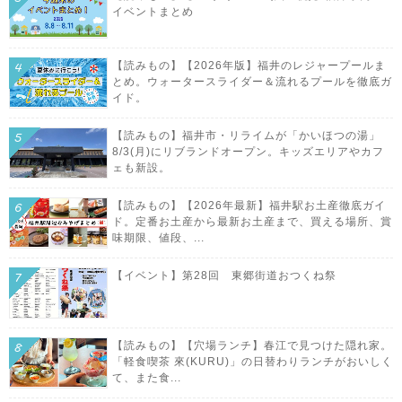
イベントまとめ
【読みもの】【2026年版】福井のレジャープールま
とめ。ウォータースライダー＆流れるプールを徹底ガ
イド。
【読みもの】福井市・リライムが「かいほつの湯」
8/3(月)にリブランドオープン。キッズエリアやカフ
ェも新設。
【読みもの】【2026年最新】福井駅お土産徹底ガイ
ド。定番お土産から最新お土産まで、買える場所、賞
味期限、値段、...
【イベント】第28回 東郷街道おつくね祭
【読みもの】【穴場ランチ】春江で見つけた隠れ家。
「軽食喫茶 來(KURU)」の日替わりランチがおいしく
て、また食...