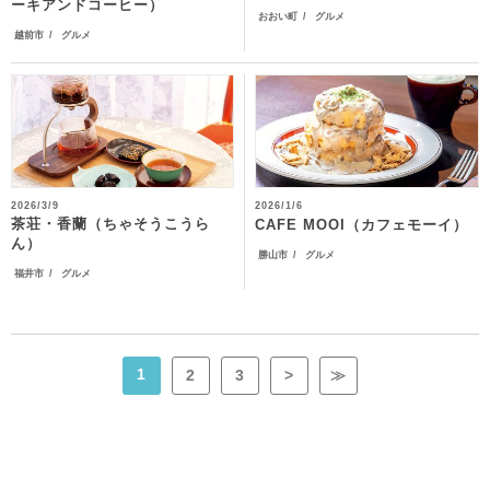
ーキアンドコーヒー）
おおい町
グルメ
越前市
グルメ
2026/3/9
2026/1/6
茶荘・香蘭（ちゃそうこうら
CAFE MOOI（カフェモーイ）
ん）
勝山市
グルメ
福井市
グルメ
1
2
3
>
≫