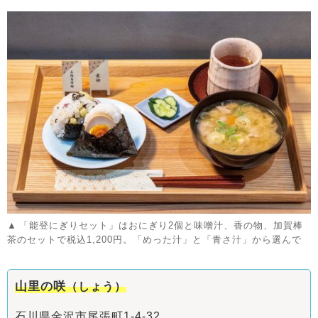
「能登にぎりセット」はおにぎり2個と味噌汁、香の物、加賀棒
茶のセットで税込1,200円。「めった汁」と「青さ汁」から選んで
山里の咲
（しょう）
石川県金沢市尾張町1-4-32