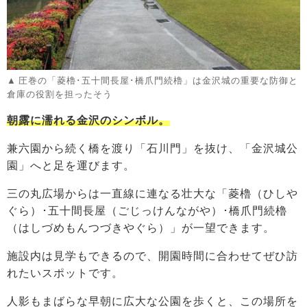
圧巻の「菱櫓･五十間長屋･橋爪門続櫓」は金沢城の重要な防御と
倉庫の役割を担ったそう
朝露に濡れる金沢のシンボル。
兼六園から続く橋を渡り「石川門」を抜け、「金沢城公
園」へと足を運びます。
三の丸広場からは一直線に連なる壮大な「菱櫓（ひしや
ぐら）･五十間長屋（ごじっけんながや）･橋爪門続櫓
（はしづめもんつづきやぐら）」が一望できます。
施設内は見学もできるので、開園時間に合わせてぜひ訪
れたいスポットです。
人影もまばらな早朝に広大な公園を歩くと、この場所を