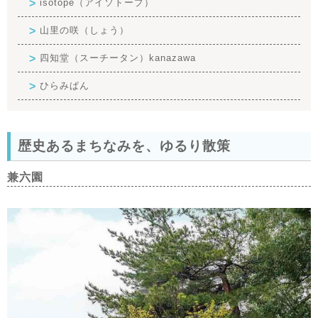
isotope（アイソトープ）
山里の咲（しょう）
四知堂（スーチータン）kanazawa
ひらみぱん
歴史あるまちなみを、ゆるり散策
兼六園