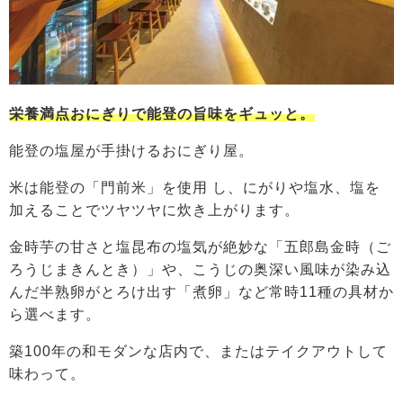
栄養満点おにぎりで能登の旨味をギュッと。
能登の塩屋が手掛けるおにぎり屋。
米は能登の「門前米」を使用 し、にがりや塩水、塩を
加えることでツヤツヤに炊き上がります。
金時芋の甘さと塩昆布の塩気が絶妙な「五郎島金時（ご
ろうじまきんとき）」や、こうじの奥深い風味が染み込
んだ半熟卵がとろけ出す「煮卵」など常時11種の具材か
ら選べます。
築100年の和モダンな店内で、またはテイクアウトして
味わって。