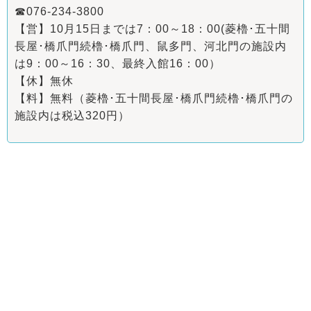
☎076-234-3800
【営】10月15日までは7：00～18：00(菱櫓･五十間
長屋･橋爪門続櫓･橋爪門、鼠多門、河北門の施設内
は9：00～16：30、最終入館16：00）
【休】無休
【料】無料（菱櫓･五十間長屋･橋爪門続櫓･橋爪門の
施設内は税込320円）