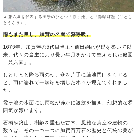
兼六園を代表する風景のひとつ「霞ヶ池」と「徽軫灯籠（ことじ
とうろう）」
雨もまた良し、加賀の名園で深呼吸。
1676年、加賀藩の5代目当主･ 前田綱紀が礎を築いて以
来、代々の当主により長い年月をかけて整えられた庭園
「兼六園」。
しとしとと降る雨の朝、傘を片手に蓮池門口をくぐる
と、雨に濡れて一層緑を増した木々が迎えてくれまし
た。
霞ヶ池の水面には雨粒が静かに波紋を描き、幻想的な雰
囲気が漂います。
石橋や築山、樹齢を重ねた古木、風雅な茶室や建物の
数々は、その一つ一つに加賀百万石の歴史と伝統の美が