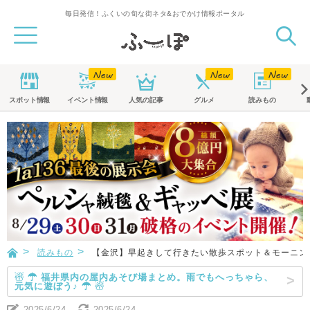
毎日発信！ふくいの旬な街ネタ&おでかけ情報ポータル
スポット
情報
イベント
情報
人気の記事
グルメ
読みもの
読みもの
【金沢】早起きして行きたい散歩スポット＆モーニン
☃ ☂ 福井県内の屋内あそび場まとめ。雨でもへっちゃら、
元気に遊ぼう♪ ☂ ☃
2025/6/24
2025/6/24