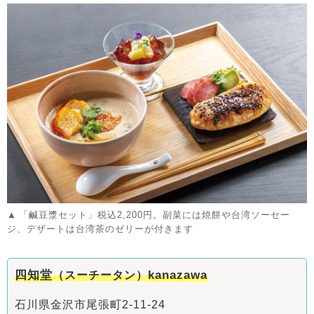
「鹹豆漿セット」税込2,200円。副菜には焼餅や台湾ソーセー
ジ、デザートは台湾茶のゼリーが付きます
四知堂
kanazawa
（スーチータン）
石川県金沢市尾張町2-11-24