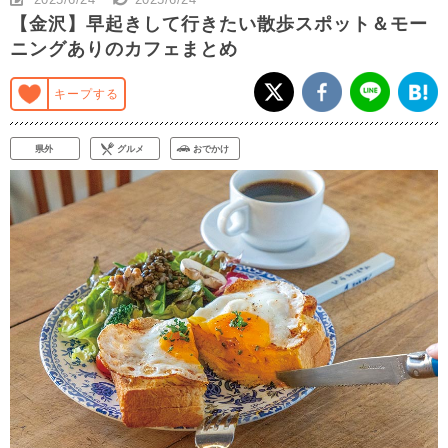
【金沢】早起きして行きたい散歩スポット＆モー
ニングありのカフェまとめ
キープする
県外
グルメ
おでかけ