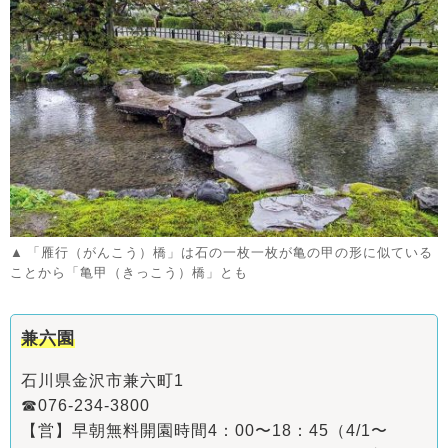
「雁行（がんこう）橋」は石の一枚一枚が亀の甲の形に似ている
ことから「亀甲（きっこう）橋」とも
兼六園
石川県金沢市兼六町1
☎076-234-3800
【営】早朝無料開園時間4：00〜18：45（4/1〜