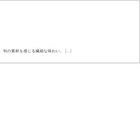
は、旬の素材を感じる繊細な味わい。
[...]