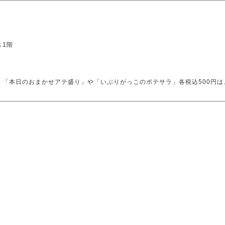
ス1階
 「本日のおまかせアテ盛り」や「いぶりがっこのポテサラ」各税込500円