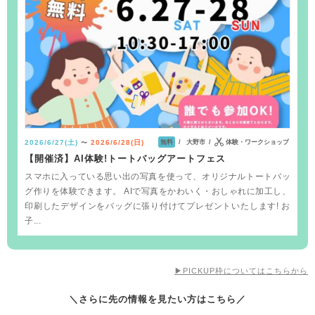
大野市
体験・ワークショップ
2026/6/27(土)
2026/6/28(日)
無料
〜
【開催済】AI体験!トートバッグアートフェス
スマホに入っている思い出の写真を使って、オリジナルトートバッ
グ作りを体験できます。 AIで写真をかわいく・おしゃれに加工し、
印刷したデザインをバッグに張り付けてプレゼントいたします! お
子...
▶PICKUP枠についてはこちらから
＼さらに先の情報を見たい方はこちら／