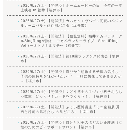
2026/6/27(土) 【開催済】ホームムービーの日 今年の一本
上映会 in 福井【福井市】
2026/6/27(土) 【開催済】カムカムエヴバデ～初夏のベジフ
ルカーニバル～@丸岡バスタ【坂井市】
2026/6/27(土) 【開催済】【観覧無料】福井アカペラサーク
ルSingRingが贈る アカペラフリーライブ StreetRing
Vol.7〜オトノナルマチ〜【福井市】
2026/6/27(土) 【開催済】第18回フラダンス発表会【坂井
市】
2026/6/27(土) 【開催済】遊びから想像する子供の気持ち～
子供の気持ちを“わかりたい！” 一緒に想像してみませんか
～【福井市】
2026/6/27(土) 【開催済】くどう博士の手づくり科学おもち
ゃ教室「びっくり！カードをつくろう！」【福井市】
2026/6/27(土) 【開催済】ふくい歴博講座「ミニ企画展 秀
吉と越前の武将たち の見どころ」【福井市】
2026/6/27(土) 【開催済】自分と相手のほどよい距離感（女
性のためのピアサポートサロン）【福井市】