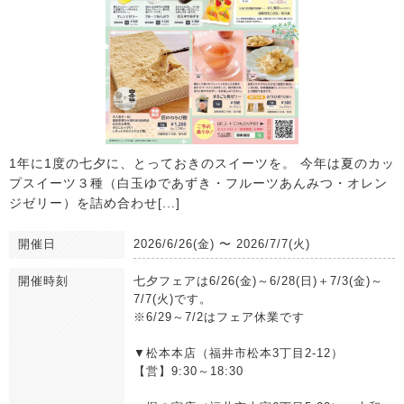
1年に1度の七夕に、とっておきのスイーツを。 今年は夏のカッ
プスイーツ３種（白玉ゆであずき・フルーツあんみつ・オレン
ジゼリー）を詰め合わせ[...]
開催日
2026/6/26(金)
〜
2026/7/7(火)
開催時刻
七夕フェアは6/26(金)～6/28(日)＋7/3(金)～
7/7(火)です。
※6/29～7/2はフェア休業です
▼松本本店（福井市松本3丁目2-12）
【営】9:30～18:30