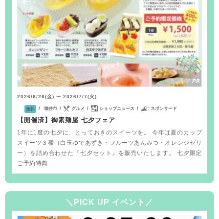
2026/6/26(金)
2026/7/7(火)
〜
福井市
グルメ
ショップニュース
スポンサード
無料
【開催済】御素麺屋 七夕フェア
1年に1度の七夕に、とっておきのスイーツを。 今年は夏のカップ
スイーツ３種（白玉ゆであずき・フルーツあんみつ・オレンジゼリ
ー）を詰め合わせた『七夕セット』を販売いたします。 七夕限定
ご予約特典...
＼PICK UP イベント／