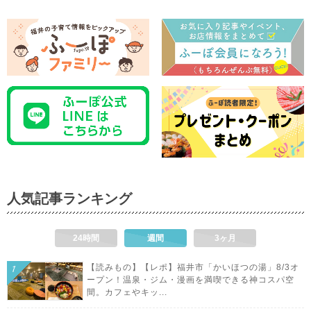
人気記事ランキング
24時間
週間
3ヶ月
【読みもの】【レポ】福井市「かいほつの湯」8/3オ
ープン！温泉・ジム・漫画を満喫できる神コスパ空
間。カフェやキッ...