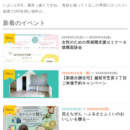
いよいよ8月、夏真っ盛りですね。 食欲も減ってくるこの季節にぴったり♪
抽選で100名様に福井の...
新着のイベント
2026/9/15(火)
2026/9/16(水)
〜
女性のための再就職支援セミナー＆
就職面談会
2026/8/11(火・祝)
2026/8/20(木)
〜
【新築分譲住宅】越前市芝原２丁目
ご来場予約キャンペーン
2026/8/8(土)
2026/8/16(日)
〜
花えちぜん ～ふるさとふくいのお
いしいを贈る～