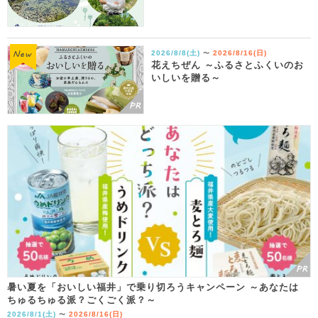
2026/8/8(土)
2026/8/16(日)
〜
花えちぜん ～ふるさとふくいのお
いしいを贈る～
暑い夏を「おいしい福井」で乗り切ろうキャンペーン ～あなたは
ちゅるちゅる派？ごくごく派？～
2026/8/1(土)
2026/8/16(日)
〜