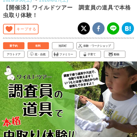
【開催済】ワイルドツアー 調査員の道具で本格
虫取り体験！
キープする
要予約
有料
池田町
体験・ワークショップ
アウトドア
花・自然
ファミリー
子育て
動物