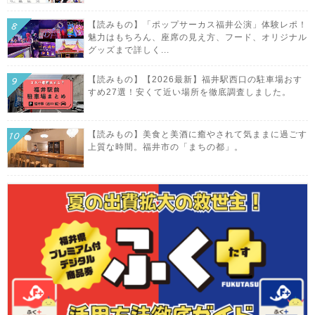
【読みもの】「ポップサーカス福井公演」体験レポ！
魅力はもちろん、座席の見え方、フード、オリジナル
グッズまで詳しく...
【読みもの】【2026最新】福井駅西口の駐車場おす
すめ27選！安くて近い場所を徹底調査しました。
【読みもの】美食と美酒に癒やされて気ままに過ごす
上質な時間。福井市の「まちの都」。