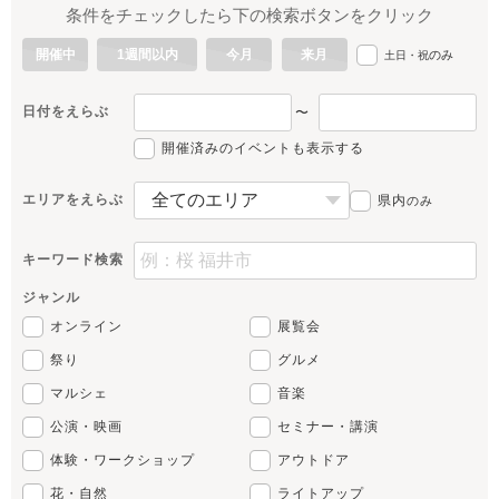
条件をチェックしたら下の検索ボタンをクリック
開催中
1週間以内
今月
来月
のみ
土日・祝
日付をえらぶ
〜
開催済みのイベントも表示する
エリアをえらぶ
県内
のみ
キーワード検索
ジャンル
オンライン
展覧会
祭り
グルメ
マルシェ
音楽
公演・映画
セミナー・講演
体験・ワークショップ
アウトドア
花・自然
ライトアップ