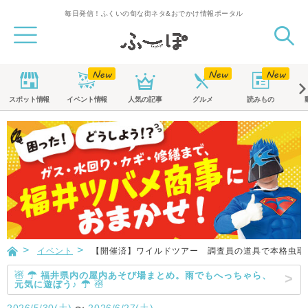
毎日発信！ふくいの旬な街ネタ&おでかけ情報ポータル
スポット
情報
イベント
情報
人気の記事
グルメ
読みもの
イベント
【開催済】ワイルドツアー 調査員の道具で本格虫取
☃ ☂ 福井県内の屋内あそび場まとめ。雨でもへっちゃら、
元気に遊ぼう♪ ☂ ☃
2026/5/30(土)
〜
2026/6/27(土)