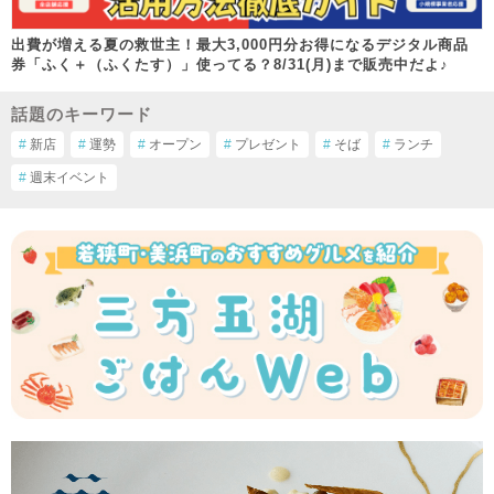
出費が増える夏の救世主！最大3,000円分お得になるデジタル商品
券「ふく＋（ふくたす）」使ってる？8/31(月)まで販売中だよ♪
話題のキーワード
#
新店
#
運勢
#
オープン
#
プレゼント
#
そば
#
ランチ
#
週末イベント