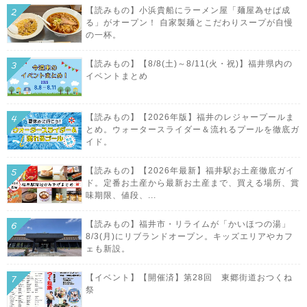
【読みもの】小浜貴船にラーメン屋「麺屋為せば成
る」がオープン！ 自家製麺とこだわりスープが自慢
の一杯。
【読みもの】【8/8(土)～8/11(火・祝)】福井県内の
イベントまとめ
【読みもの】【2026年版】福井のレジャープールま
とめ。ウォータースライダー＆流れるプールを徹底ガ
イド。
【読みもの】【2026年最新】福井駅お土産徹底ガイ
ド。定番お土産から最新お土産まで、買える場所、賞
味期限、値段、...
【読みもの】福井市・リライムが「かいほつの湯」
8/3(月)にリブランドオープン。キッズエリアやカフ
ェも新設。
【イベント】【開催済】第28回 東郷街道おつくね
祭