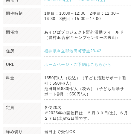
開催時刻
1便目：10:00～12:00 2便目：12:30～
14:30 3便目：15:00～17:00
開催地
あそびばプロジェクト野外活動フィールド
（農村de合宿キャンプセンターの裏山）
住所
福井県今立郡池田町菅生23-42
URL
ホームページ・ご予約はこちらから
料金
1650円/人（税込）（子ども活動サポート割
引：550円/人）
池田町民880円/人（税込）（子ども活動サ
ポート割引：550円/人）
定員
各便20名
※2026年の開催日は、５月３０日(土)、６月
２７日(土)の2日間です。
締め切り
当日まで受付OK