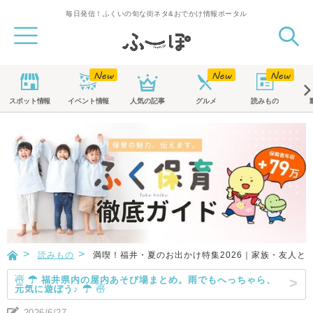
毎日発信！ふくいの旬な街ネタ&おでかけ情報ポータル
スポット
情報
イベント
情報
人気の記事
グルメ
読みもの
読みもの
満喫！福井・夏のお出かけ特集2026｜家族・友人と
☃ ☂ 福井県内の屋内あそび場まとめ。雨でもへっちゃら、
元気に遊ぼう♪ ☂ ☃
2026/6/27