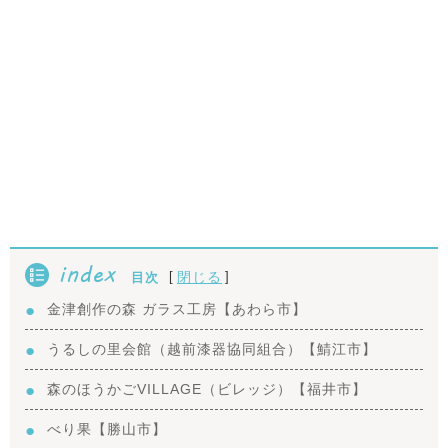
index
[
]
閉じる
目次
金津創作の森 ガラス工房【あわら市】
うるしの里会館（越前漆器協同組合）【鯖江市】
森のほうかごVILLAGE（ビレッジ）【福井市】
べり果【勝山市】