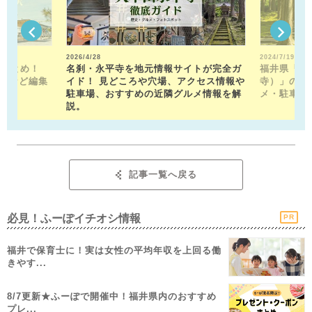
2026/4/28
2024/7/19
駅まとめ！
名刹・永平寺を地元情報サイトが完全ガ
福井県「平
トなど編集
イド！ 見どころや穴場、アクセス情報や
寺）」の見
！
駐車場、おすすめの近隣グルメ情報を解
メ・駐車場
説。
記事一覧へ戻る
必見！ふーぽイチオシ情報
PR
福井で保育士に！実は女性の平均年収を上回る働
きやす...
8/7更新★ふーぽで開催中！福井県内のおすすめ
プレ...