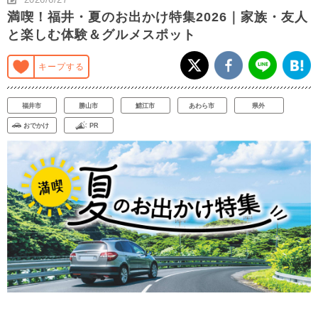
満喫！福井・夏のお出かけ特集2026｜家族・友人
と楽しむ体験＆グルメスポット
キープする
福井市
勝山市
鯖江市
あわら市
県外
おでかけ
PR