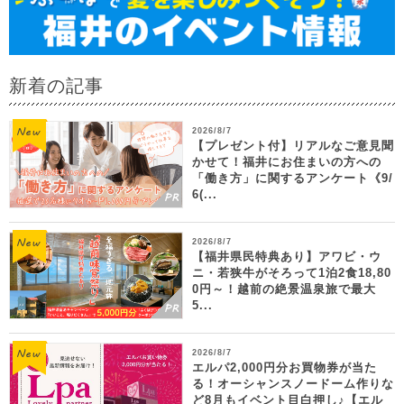
新着の記事
2026/8/7
【プレゼント付】リアルなご意見聞
かせて！福井にお住まいの方への
「働き方」に関するアンケート《9/
6(...
2026/8/7
【福井県民特典あり】アワビ・ウ
ニ・若狭牛がそろって1泊2食18,80
0円～！越前の絶景温泉旅で最大
5...
2026/8/7
エルパ2,000円分お買物券が当た
る！オーシャンスノードーム作りな
ど8月もイベント目白押し♪【エル