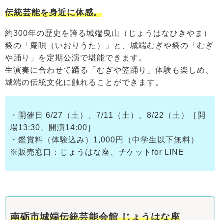
伝統芸能を身近に体感。
約300年の歴史を誇る城端曳山（じょうはなひきやま）
祭の「庵唄（いおりうた）」と、城端むぎや祭の「むぎ
や踊り」を定期公演で堪能できます。
生演奏に合わせて踊る「むぎや笠踊り」体験も楽しめ、
城端の伝統文化に触れることができます。
・開催日 6/27（土）、7/11（土）、8/22（土）［開
場13:30、開演14:00］
・鑑賞料（体験込み）1,000円（中学生以下無料）
※販売窓口：じょうはな座、チケットfor LINE
南砺市城端伝統芸能会館 じょうはな座