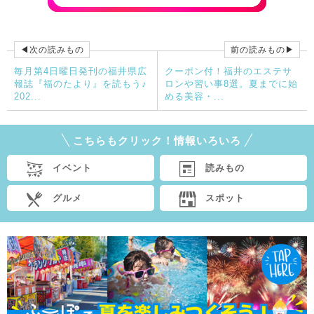
◀次の読みもの
前の読みもの▶
毎月第4日曜日発刊の福井県広
クーポン付！福井のエステサ
報誌『福のたより』を読もう♪
ロンや習い事8選。夏までに始
202...
める美容・...
こちらもクリック！情報いろいろ
イベント
読みもの
グルメ
スポット