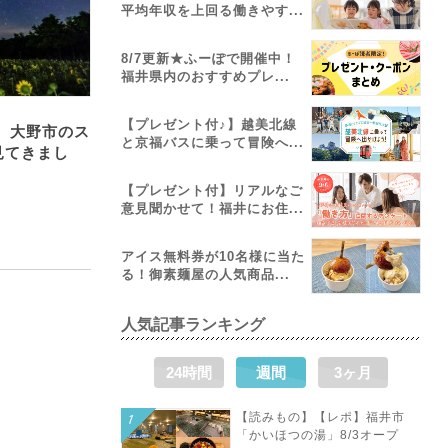
平均年収を上回る働きやす...
8/7更新★ふーぽで開催中！
福井県内のおすすめプレ...
【プレゼント付♪】越美北線
 大野市のス
と京福バスに乗って冒険へ...
見てきまし
【プレゼント付】リアルなご
意見聞かせて！福井にお住...
アイス無料券が10名様に当た
る！御素麺屋の人気商品...
人気記事ランキング
24時間
週間
3ヶ月
【読みもの】【レポ】福井市
「かいほつの湯」8/3オープ