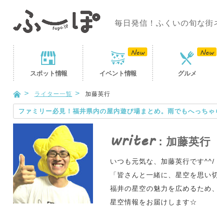
毎日発信！ふくいの旬な街
スポット
情報
イベント
情報
グルメ
ライター一覧
加藤英行
ファミリー必見！福井県内の屋内遊び場まとめ。雨でもへっちゃ
writer
：加藤英行
いつも元気な、加藤英行です^^/
「皆さんと一緒に、星空を思い
福井の星空の魅力を広めるため
星空情報をお届けします☆