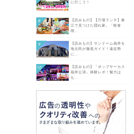
に行こう！
【読みもの】【穴場ランチ】春
江で見つけた隠れ家。「軽食
喫...
【読みもの】サンドーム福井を
地元民が徹底ガイド！遠征勢
に...
【読みもの】「ポップサーカス
福井公演」体験レポ！魅力は
も...