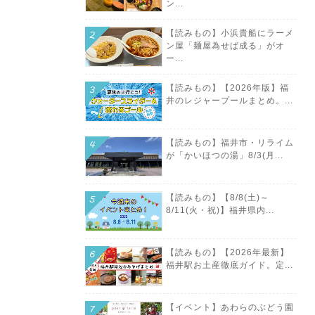
ン...
【読みもの】小浜貴船にラーメ
ン屋「麺屋為せば成る」がオ
ー...
【読みもの】【2026年版】福
井のレジャープールまとめ。...
【読みもの】福井市・リライム
が「かいほつの湯」8/3(月...
【読みもの】【8/8(土)～
8/11(火・祝)】福井県内...
【読みもの】【2026年最新】
福井駅お土産徹底ガイド。定...
【イベント】あわらのぶどう園