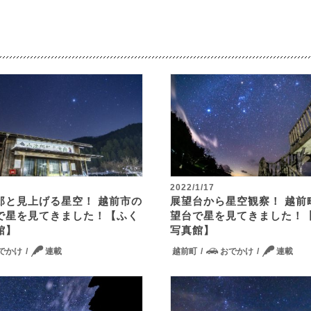
2022/1/17
郎と見上げる星空！ 越前市の
展望台から星空観察！ 越前
で星を見てきました！【ふく
望台で星を見てきました！
館】
写真館】
でかけ
連載
越前町
おでかけ
連載