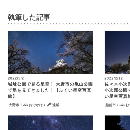
執筆した記事
2022/5/2
2022/2/12
城址公園で見る星空！ 大野市の亀山公園
佐々木小次
で星を見てきました！【ふくい星空写真
小次郎公園
館】
い星空写真
大野市
おでかけ
連載
越前市
お