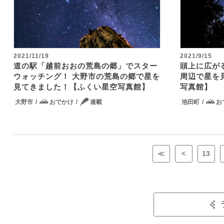
2021/11/19
2021/9/15
道の駅「越前おおの荒島の郷」でスター
頭上に広が
ウォッチング！ 大野市の荒島の郷で星を
周辺で星を
見てきました！【ふくい星空写真館】
写真館】
大野市
おでかけ
連載
池田町
お
≪
<
13