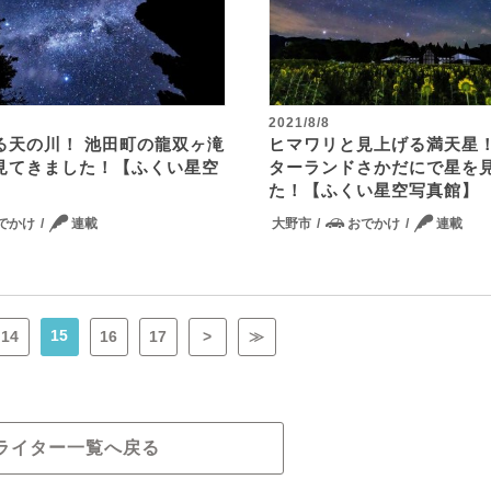
2021/8/8
る天の川！ 池田町の龍双ヶ滝
ヒマワリと見上げる満天星！
見てきました！【ふくい星空
ターランドさかだにで星を
た！【ふくい星空写真館】
でかけ
連載
大野市
おでかけ
連載
15
14
16
17
>
≫
ライター一覧へ戻る