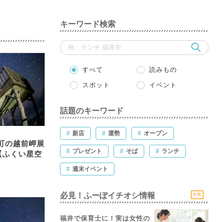
キーワード検索
すべて
読みもの
スポット
イベント
話題のキーワード
#
新店
#
運勢
#
オープン
町の越前岬展
#
プレゼント
#
そば
#
ランチ
【ふくい星空
#
週末イベント
必見！ふーぽイチオシ情報
PR
福井で保育士に！実は女性の