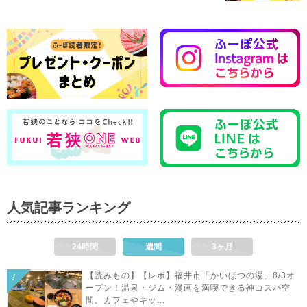
人気記事ランキング
24時間
週間
3ヶ月
【読みもの】【レポ】福井市「かいほつの湯」8/3オ
ープン！温泉・ジム・漫画を満喫できる神コスパ空
間。カフェやキッ...