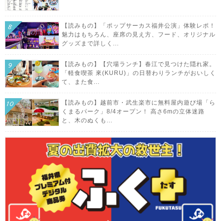
【読みもの】「ポップサーカス福井公演」体験レポ！
魅力はもちろん、座席の見え方、フード、オリジナル
グッズまで詳しく...
【読みもの】【穴場ランチ】春江で見つけた隠れ家。
「軽食喫茶 來(KURU)」の日替わりランチがおいしく
て、また食...
【読みもの】越前市・武生楽市に無料屋内遊び場「ら
くまるパーク」8/4オープン！ 高さ6mの立体迷路
と、木のぬくも...