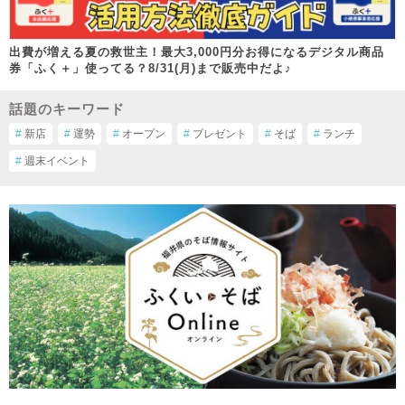
出費が増える夏の救世主！最大3,000円分お得になるデジタル商品
券「ふく＋」使ってる？8/31(月)まで販売中だよ♪
話題のキーワード
#
新店
#
運勢
#
オープン
#
プレゼント
#
そば
#
ランチ
#
週末イベント