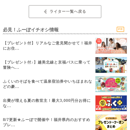
ライター一覧へ戻る
必見！ふーぽイチオシ情報
PR
【プレゼント付】リアルなご意見聞かせて！福井
にお住...
【プレゼント付♪】越美北線と京福バスに乗って
冒険へ...
ふくいのそばを食べて温泉宿泊券やいちほまれな
どの豪...
出費が増える夏の救世主！最大3,000円分お得に
な...
8/7更新★ふーぽで開催中！福井県内のおすすめ
プレ...