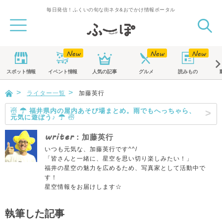
毎日発信！ふくいの旬な街ネタ&おでかけ情報ポータル
スポット
情報
イベント
情報
人気の記事
グルメ
読みもの
ライター一覧
加藤英行
☃ ☂ 福井県内の屋内あそび場まとめ。雨でもへっちゃら、
元気に遊ぼう♪ ☂ ☃
writer
：加藤英行
いつも元気な、加藤英行です^^/
「皆さんと一緒に、星空を思い切り楽しみたい！」
福井の星空の魅力を広めるため、写真家として活動中で
す！
星空情報をお届けします☆
執筆した記事