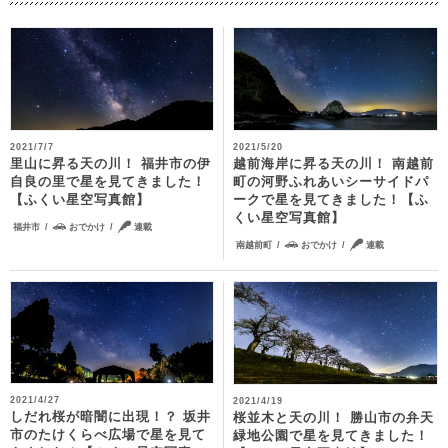
2021/7/7
2021/5/20
里山に昇る天の川！ 福井市の伊
越前海岸に昇る天の川！ 南越前
自良の里で星を見てきました！
町の河野ふれあいシーサイドパ
【ふくい星空写真館】
ークで星を見てきました！【ふ
くい星空写真館】
福井市
おでかけ
連載
南越前町
おでかけ
連載
2021/4/27
2021/4/19
しだれ桜が暗闇に出現！？ 坂井
桜並木と天の川！ 勝山市の弁天
市のたけくらべ広場で星を見て
緑地公園で星を見てきました！