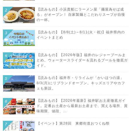
【読みもの】小浜貴船にラーメン屋「麺屋為せば成
る」がオープン！ 自家製麺とこだわりスープが自慢
の一杯。
【読みもの】【8/8(土)～8/11(火・祝)】福井県内の
イベントまとめ
【読みもの】【2026年版】福井のレジャープールま
とめ。ウォータースライダー＆流れるプールを徹底ガ
イド。
【読みもの】福井市・リライムが「かいほつの湯」
8/3(月)にリブランドオープン。キッズエリアやカフ
ェも新設。
【読みもの】【2026年最新】福井駅お土産徹底ガイ
ド。定番お土産から最新お土産まで、買える場所、賞
味期限、値段、...
【イベント】第28回 東郷街道おつくね祭