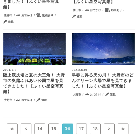
きました！【ふくい星空写真
【ふくい星空写真館】
館】
勝山市
おでかけ
動画あり
坂井市
おでかけ
動画あり
連載
連載
2021/4/6
2021/3/30
陸上競技場と夏の大三角！ 大野
早春に昇る天の川！ 大野市のど
市の奥越ふれあい公園で星を見
んグリーン広場で星を見てきま
てきました！【ふくい星空写真
した！【ふくい星空写真館】
館】
大野市
おでかけ
連載
大野市
おでかけ
連載
16
≪
<
14
15
17
18
>
≫