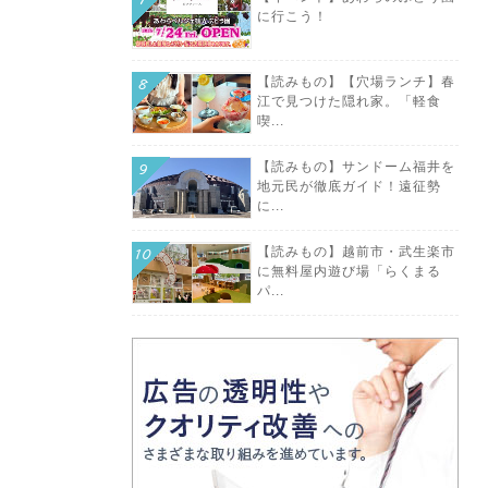
に行こう！
【読みもの】【穴場ランチ】春
江で見つけた隠れ家。「軽食
喫...
【読みもの】サンドーム福井を
地元民が徹底ガイド！遠征勢
に...
【読みもの】越前市・武生楽市
に無料屋内遊び場「らくまる
パ...