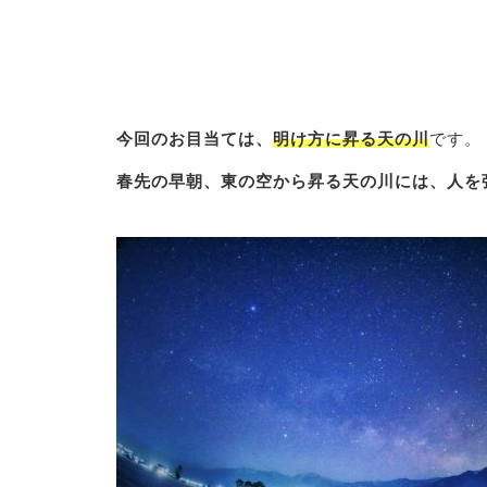
今回のお目当ては、
明け方に昇る天の川
です。
春先の早朝、東の空から昇る天の川には、人を