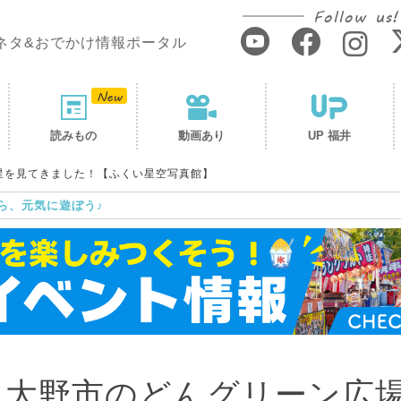
Follow us!
ネタ&おでかけ情報ポータル
読みもの
動画あり
UP 福井
星を見てきました！【ふくい星空写真館】
ら、元気に遊ぼう♪
 大野市のどんグリーン広