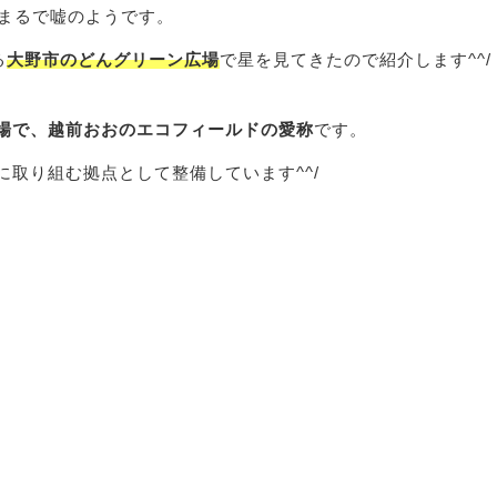
がまるで嘘のようです。
る
大野市のどんグリーン広場
で星を見てきたので紹介します^^/
場で、越前おおのエコフィールドの愛称
です。
取り組む拠点として整備しています^^/