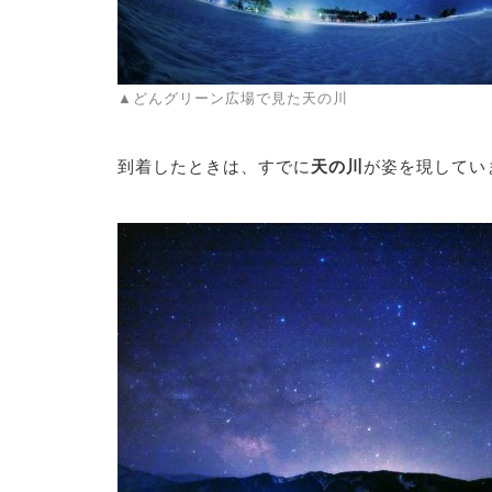
▲どんグリーン広場で見た天の川
到着したときは、すでに
天の川
が姿を現してい