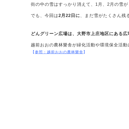
街の中の雪はすっかり消えて、1月、2月の雪
でも、今回は
2月22日に
、まだ雪がたくさん残
どんグリーン広場は、大野市上庄地区にある広
越前おおの農林樂舎が緑化活動や環境保全活動に
【
参照：
越前おおの農林樂舎
】