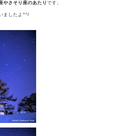
座やさそり座のあたり
です。
ましたよ^^/