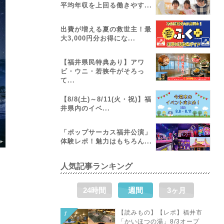
平均年収を上回る働きやす...
出費が増える夏の救世主！最
大3,000円分お得にな...
【福井県民特典あり】アワ
ビ・ウニ・若狭牛がそろっ
て...
【8/8(土)～8/11(火・祝)】福
井県内のイベ...
「ポップサーカス福井公演」
体験レポ！魅力はもちろん...
人気記事ランキング
24時間
週間
3ヶ月
【読みもの】【レポ】福井市
「かいほつの湯」8/3オープ