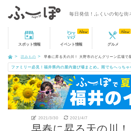
毎日発信！ふくいの旬な街
スポット
情報
イベント
情報
グルメ
読みもの
早春に昇る天の川！ 大野市のどんグリーン広場で
ファミリー必見！福井県内の屋内遊び場まとめ。雨でもへっちゃ
2021/3/30
2021/4/7
早春に昇る天の川！