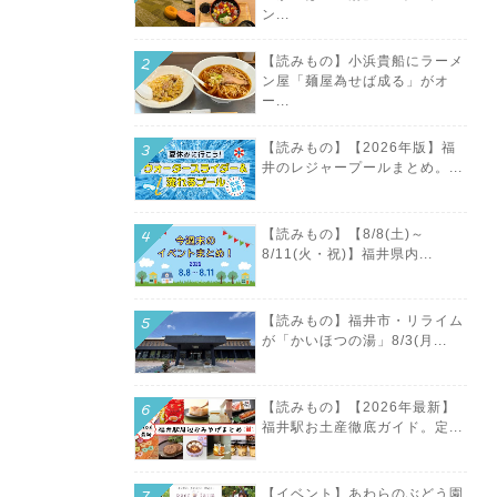
ン...
【読みもの】小浜貴船にラーメ
ン屋「麺屋為せば成る」がオ
ー...
【読みもの】【2026年版】福
井のレジャープールまとめ。...
【読みもの】【8/8(土)～
8/11(火・祝)】福井県内...
【読みもの】福井市・リライム
が「かいほつの湯」8/3(月...
【読みもの】【2026年最新】
福井駅お土産徹底ガイド。定...
【イベント】あわらのぶどう園