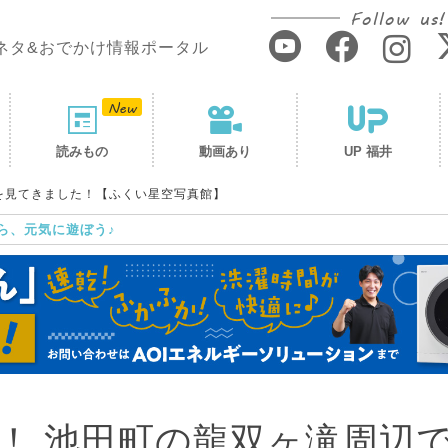
Follow us!
ネタ&おでかけ情報ポータル
読みもの
動画あり
UP 福井
を見てきました！【ふくい星空写真館】
ら、元気に遊ぼう♪
！ 池田町の龍双ヶ滝周辺