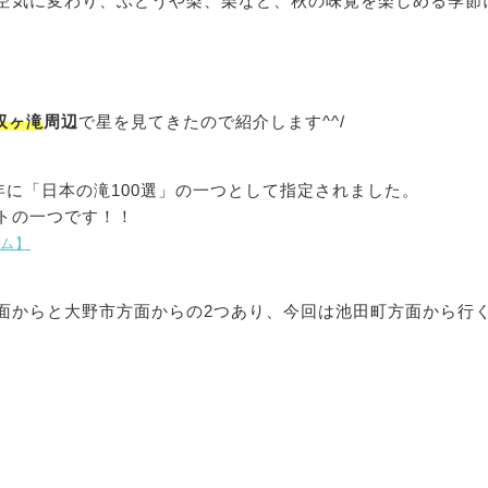
空気に変わり、ぶどうや梨、栗など、秋の味覚を楽しめる季節
双ヶ滝
周辺
で星を見てきたので紹介します^^/
年に「日本の滝100選」の一つとして指定されました。
トの一つです！！
コム】
面からと大野市方面からの2つあり、今回は池田町方面から行