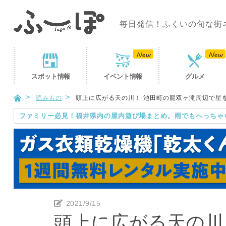
毎日発信！ふくいの旬な街
スポット
情報
イベント
情報
グルメ
読みもの
頭上に広がる天の川！ 池田町の龍双ヶ滝周辺で星
ファミリー必見！福井県内の屋内遊び場まとめ。雨でもへっちゃ
2021/9/15
頭上に広がる天の川