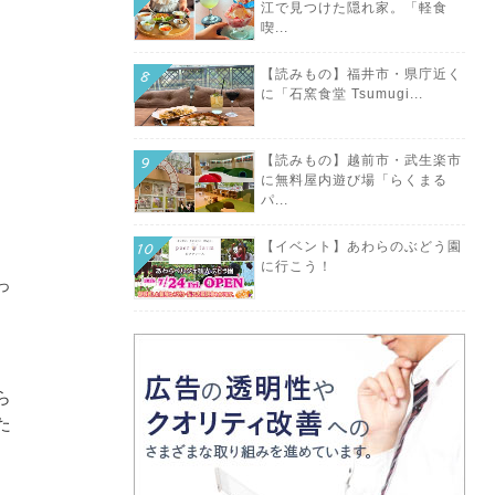
江で見つけた隠れ家。「軽食
喫...
【読みもの】福井市・県庁近く
に「石窯食堂 Tsumugi...
【読みもの】越前市・武生楽市
に無料屋内遊び場「らくまる
パ...
【イベント】あわらのぶどう園
に行こう！
っ
ら
た