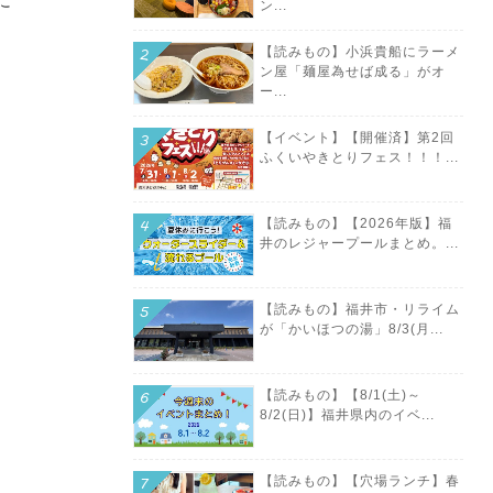
に
ン...
【読みもの】小浜貴船にラーメ
ン屋「麺屋為せば成る」がオ
ー...
【イベント】【開催済】第2回
ふくいやきとりフェス！！！...
【読みもの】【2026年版】福
井のレジャープールまとめ。...
【読みもの】福井市・リライム
く
が「かいほつの湯」8/3(月...
【読みもの】【8/1(土)～
8/2(日)】福井県内のイベ...
【読みもの】【穴場ランチ】春