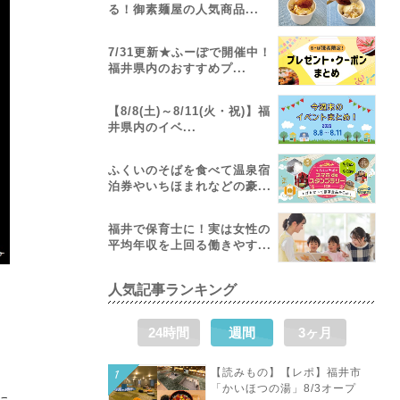
る！御素麺屋の人気商品...
7/31更新★ふーぽで開催中！
福井県内のおすすめプ...
【8/8(土)～8/11(火・祝)】福
井県内のイベ...
ふくいのそばを食べて温泉宿
泊券やいちほまれなどの豪...
福井で保育士に！実は女性の
平均年収を上回る働きやす...
人気記事ランキング
24時間
週間
3ヶ月
【読みもの】【レポ】福井市
「かいほつの湯」8/3オープ