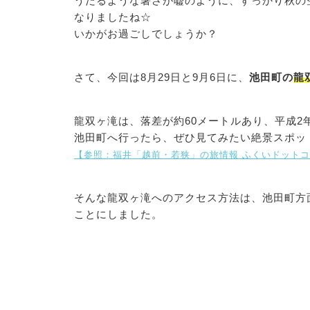
うだるような暑さが嘘のように、すっかり秋の
なりましたね☆
いかがお過ごしでしょうか？
さて、今回は8月29日と9月6日に、
池田町の
龍
龍双ヶ滝は、落差が約60メートルあり、平成2
池田町へ行ったら、ぜひ見てみたい絶景スポッ
【参照：福井「越前・若狭」の旅情報 ふくいドット
そんな龍双ヶ滝へのアクセス方法は、池田町方
ことにしました。