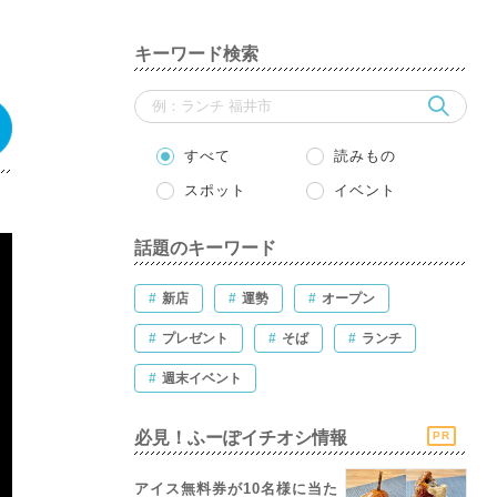
キーワード検索
すべて
読みもの
スポット
イベント
話題のキーワード
#
新店
#
運勢
#
オープン
#
プレゼント
#
そば
#
ランチ
#
週末イベント
必見！ふーぽイチオシ情報
PR
アイス無料券が10名様に当た