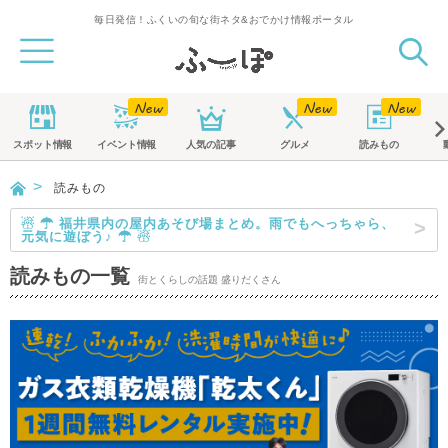
毎日発信！ふくいの旬な街ネタ&おでかけ情報ポータル
スポット
情報
イベント
情報
人気の記事
グルメ
読みもの
読みもの
☃ ☂ 福井県内の屋内あそび場まとめ。雨でもへっちゃら、
元気に遊ぼう♪ ☂ ☃
読みもの一覧
街とくらしの話題 盛りだくさん