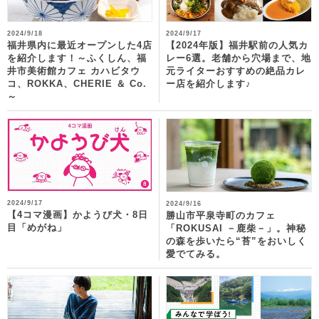
2024/9/18
2024/9/17
福井県内に最近オープンした4店
【2024年版】福井駅前の人気カ
を紹介します！～ふくしん、福
レー6選。老舗から穴場まで、地
井市美術館カフェ カハビタウ
元ライターおすすめの絶品カレ
コ、ROKKA、CHERIE ＆ Co.
ー店を紹介します♪
～
2024/9/17
2024/9/16
【4コマ漫画】かようび犬・8日
勝山市平泉寺町のカフェ
目「めがね」
「ROKUSAI －鹿柴－」。神秘
の森を歩いたら“苔”をおいしく
愛でてみる。