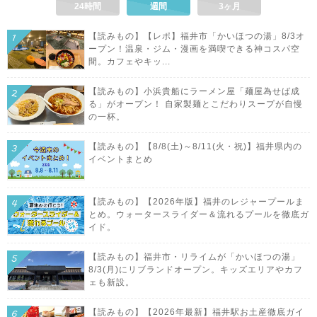
24時間
週間
3ヶ月
【読みもの】【レポ】福井市「かいほつの湯」8/3オ
ープン！温泉・ジム・漫画を満喫できる神コスパ空
間。カフェやキッ...
【読みもの】小浜貴船にラーメン屋「麺屋為せば成
る」がオープン！ 自家製麺とこだわりスープが自慢
の一杯。
【読みもの】【8/8(土)～8/11(火・祝)】福井県内の
イベントまとめ
【読みもの】【2026年版】福井のレジャープールま
とめ。ウォータースライダー＆流れるプールを徹底ガ
イド。
【読みもの】福井市・リライムが「かいほつの湯」
8/3(月)にリブランドオープン。キッズエリアやカフ
ェも新設。
【読みもの】【2026年最新】福井駅お土産徹底ガイ