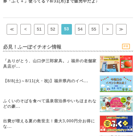
券「ふく＋」使ってる？8/31(月)まで販売中だよ♪
53
≪
<
51
52
54
55
>
≫
必見！ふーぽイチオシ情報
PR
「ありがとう、山口伊三郎家具。」福井の老舗家
具店が...
【8/8(土)～8/11(火・祝)】福井県内のイベ...
ふくいのそばを食べて温泉宿泊券やいちほまれな
どの豪...
出費が増える夏の救世主！最大3,000円分お得に
な...