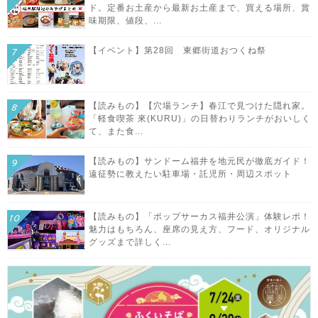
ド。定番お土産から最新お土産まで、買える場所、賞
味期限、値段、...
【イベント】第28回 東郷街道おつくね祭
【読みもの】【穴場ランチ】春江で見つけた隠れ家。
「軽食喫茶 來(KURU)」の日替わりランチがおいしく
て、また食...
【読みもの】サンドーム福井を地元民が徹底ガイド！
遠征勢に教えたい駐車場・託児所・周辺スポット
【読みもの】「ポップサーカス福井公演」体験レポ！
魅力はもちろん、座席の見え方、フード、オリジナル
グッズまで詳しく...