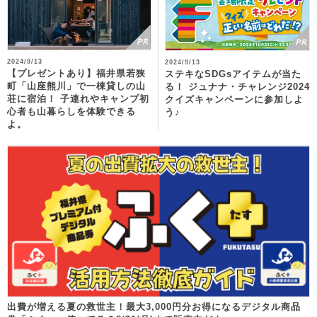
2024/9/13
2024/9/13
【プレゼントあり】福井県若狭
ステキなSDGsアイテムが当た
町「山座熊川」で一棟貸しの山
る！ ジュナナ・チャレンジ2024
荘に宿泊！ 子連れやキャンプ初
クイズキャンペーンに参加しよ
心者も山暮らしを体験できる
う♪
よ。
出費が増える夏の救世主！最大3,000円分お得になるデジタル商品