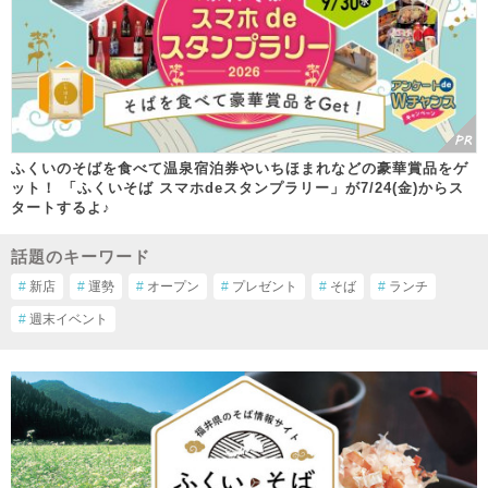
ふくいのそばを食べて温泉宿泊券やいちほまれなどの豪華賞品をゲ
ット！ 「ふくいそば スマホdeスタンプラリー」が7/24(金)からス
タートするよ♪
話題のキーワード
#
新店
#
運勢
#
オープン
#
プレゼント
#
そば
#
ランチ
#
週末イベント