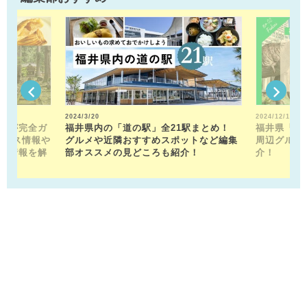
2024/3/20
2024/12/13
トが完全ガ
福井県内の「道の駅」全21駅まとめ！
福井県「福
クセス情報や
グルメや近隣おすすめスポットなど編集
周辺グルメ
メ情報を解
部オススメの見どころも紹介！
介！