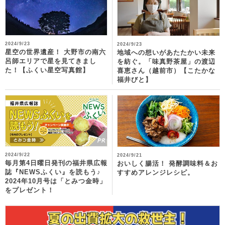
2024/9/23
2024/9/23
星空の世界遺産！ 大野市の南六
地域への想いがあたたかい未来
呂師エリアで星を見てきまし
を紡ぐ。「味真野茶屋」の渡辺
た！【ふくい星空写真館】
喜恵さん（越前市）【こたかな
福井びと】
2024/9/22
2024/9/21
毎月第4日曜日発刊の福井県広報
おいしく腸活！ 発酵調味料＆お
誌『NEWSふくい』を読もう♪
すすめアレンジレシピ。
2024年10月号は「とみつ金時」
をプレゼント！