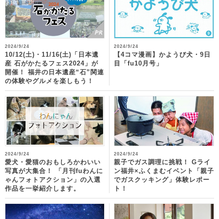
2024/9/24
2024/9/24
10/12(土)・11/16(土)「日本遺
【4コマ漫画】かようび犬・9日
産 石がかたるフェス2024」が
目「fu10月号」
開催！ 福井の日本遺産“石”関連
の体験やグルメを楽しもう！
2024/9/24
2024/9/24
愛犬・愛猫のおもしろかわいい
親子でガス調理に挑戦！ Gライ
写真が大集合！ 「月刊fuわんに
ン福井×ふくまむイベント「親子
ゃんフォトアクション」の入選
でガスクッキング」体験レポー
作品を一挙紹介します。
ト！