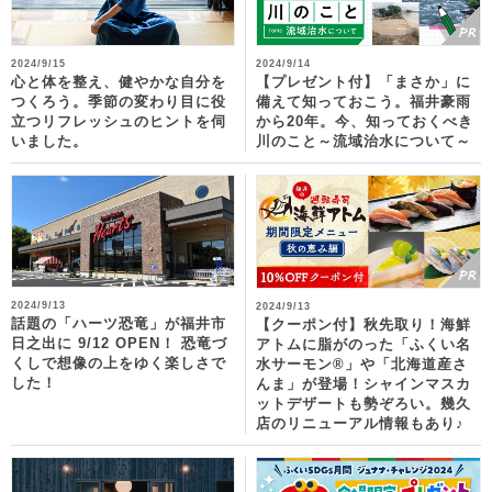
2024/9/15
2024/9/14
心と体を整え、健やかな自分を
【プレゼント付】「まさか」に
つくろう。季節の変わり目に役
備えて知っておこう。福井豪雨
立つリフレッシュのヒントを伺
から20年。今、知っておくべき
いました。
川のこと～流域治水について～
2024/9/13
2024/9/13
話題の「ハーツ恐竜」が福井市
【クーポン付】秋先取り！海鮮
日之出に 9/12 OPEN！ 恐竜づ
アトムに脂がのった「ふくい名
くしで想像の上をゆく楽しさで
水サーモン®」や「北海道産さ
した！
んま」が登場！シャインマスカ
ットデザートも勢ぞろい。幾久
店のリニューアル情報もあり♪