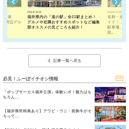
2024/3/20
2026/4/28
山平泉
福井県内の「道の駅」全21駅まとめ！
名刹・永平
。 周辺グル
グルメや近隣おすすめスポットなど編集
イド！ 見
部オススメの見どころも紹介！
駐車場、お
説。
記事一覧へ戻る
必見！ふーぽイチオシ情報
PR
「ポップサーカス福井公演」体験レポ！魅力はも
ちろん...
【福井県民特典あり】アワビ・ウニ・若狭牛がそ
ろって...