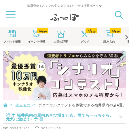
毎日発信！ふくいの旬な街ネタ&おでかけ情報ポータル
スポット
情報
イベント
情報
人気の記事
グルメ
読みもの
読みもの
ボタニカルクラフトを体験できる福井県内の店4選。
☃ ☂ 福井県内の屋内あそび場まとめ。雨でもへっちゃら、
元気に遊ぼう♪ ☂ ☃
2024/11/22
2024/11/26