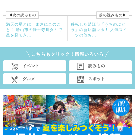
◀次の読みもの
前の読みもの▶
満天の星とは、まさにこのこ
移転した鯖江市「うちのぶど
と！ 勝山市の浄土寺川ダムで
う」の新店舗レポ！ 人気スイ
星を見てき...
ーツの他お...
こちらもクリック！情報いろいろ
イベント
読みもの
グルメ
スポット