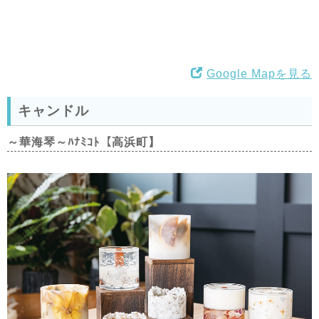
Google Mapを見る
キャンドル
～華海琴～ﾊﾅﾐｺﾄ【高浜町】