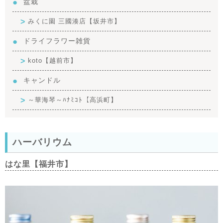
盆栽
みくに園 三國湊店【坂井市】
ドライフラワー雑貨
koto【越前市】
キャンドル
～華海琴～ﾊﾅﾐｺﾄ【高浜町】
ハーバリウム
はな里【福井市】