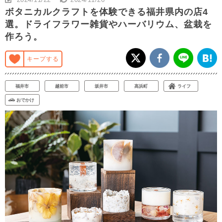
ボタニカルクラフトを体験できる福井県内の店4
選。ドライフラワー雑貨やハーバリウム、盆栽を
作ろう。
キープする
福井市
越前市
坂井市
高浜町
ライフ
おでかけ