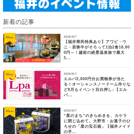
新着の記事
2026/8/7
【福井県民特典あり】アワビ・ウ
ニ・若狭牛がそろって1泊2食18,80
0円～！越前の絶景温泉旅で最大
5...
2026/8/7
エルパ2,000円分お買物券が当た
る！オーシャンスノードーム作りな
ど8月もイベント目白押し♪【エル
パ...
2026/8/7
“星のまち”のきらめきを、カケラ
に閉じ込めて。大野市・お菓子のひ
ろせの「星の宝石箱」【福井メイド
の手...