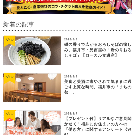
新着の記事
2026/8/9
磯の香りで広がるおろしそばの愉し
み。福井市・見吉屋の「岩のりおろ
しそば」【ローカル食遺産】
2026/8/8
美食と美酒に癒やされて気ままに過
ごす上質な時間。福井市の「まちの
都」。
2026/8/7
【プレゼント付】リアルなご意見聞
かせて！福井にお住まいの方への
「働き方」に関するアンケート《9/
6(...