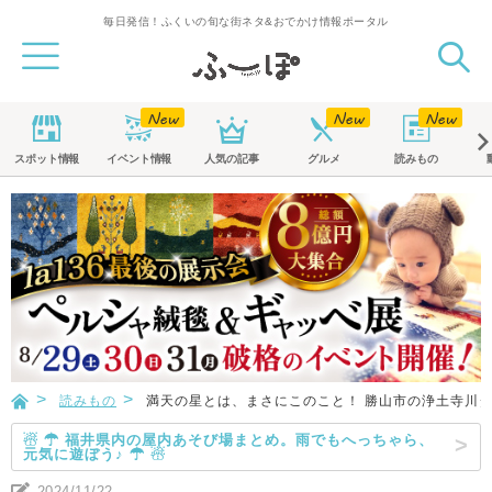
毎日発信！ふくいの旬な街ネタ&おでかけ情報ポータル
スポット
情報
イベント
情報
人気の記事
グルメ
読みもの
読みもの
満天の星とは、まさにこのこと！ 勝山市の浄土寺川
☃ ☂ 福井県内の屋内あそび場まとめ。雨でもへっちゃら、
元気に遊ぼう♪ ☂ ☃
2024/11/22