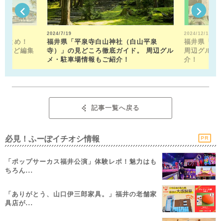
2024/7/19
2024/12/13
駅まとめ！
福井県「平泉寺白山神社（白山平泉
福井県「福
トなど編集
寺）」の見どころ徹底ガイド。 周辺グル
周辺グルメ
！
メ・駐車場情報もご紹介！
介！
記事一覧へ戻る
必見！ふーぽイチオシ情報
PR
「ポップサーカス福井公演」体験レポ！魅力はも
ちろん...
「ありがとう、山口伊三郎家具。」福井の老舗家
具店が...