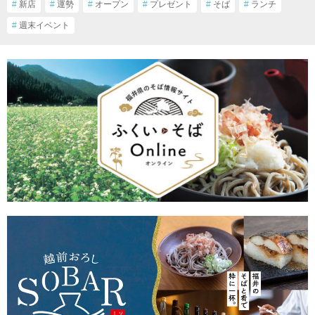
#
新店
#
運勢
#
オープン
#
プレゼント
#
そば
#
ランチ
#
週末イベント