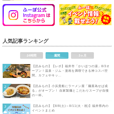
人気記事ランキング
24時間
週間
3ヶ月
【読みもの】【レポ】福井市「かいほつの湯」8/3オ
ープン！温泉・ジム・漫画を満喫できる神コスパ空
間。カフェやキッ...
【読みもの】小浜貴船にラーメン屋「麺屋為せば成
る」がオープン！ 自家製麺とこだわりスープが自慢
の一杯。
【読みもの】【8/8(土)～8/11(火・祝)】福井県内の
イベントまとめ