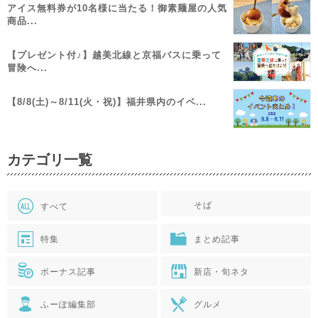
アイス無料券が10名様に当たる！御素麺屋の人気
商品...
【プレゼント付♪】越美北線と京福バスに乗って
冒険へ...
【8/8(土)～8/11(火・祝)】福井県内のイベ...
カテゴリ一覧
そば
すべて
特集
まとめ記事
ボーナス記事
新店・旬ネタ
ふーぽ編集部
グルメ