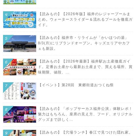
【読みもの】【2026年版】福井のレジャープールま
とめ。ウォータースライダー＆流れるプールを徹底ガ
イド。
【読みもの】福井市・リライムが「かいほつの湯」
8/3(月)にリブランドオープン。キッズエリアやカフ
ェも新設。
【読みもの】【2026年最新】福井駅お土産徹底ガイ
ド。定番お土産から最新お土産まで、買える場所、賞
味期限、値段、...
【イベント】第28回 東郷街道おつくね祭
【読みもの】「ポップサーカス福井公演」体験レポ！
魅力はもちろん、座席の見え方、フード、オリジナル
グッズまで詳しく...
【読みもの】【穴場ランチ】春江で見つけた隠れ家。