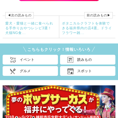
◀次の読みもの
前の読みもの▶
愛犬・愛猫と一緒に食べられ
ボタニカルクラフトを体験で
る手作りおやつレシピ3選！
きる福井県内の店4選。ドライ
犬猫NG食...
フラワー雑...
こちらもクリック！情報いろいろ
イベント
読みもの
グルメ
スポット