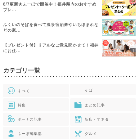
8/7更新★ふーぽで開催中！福井県内のおすすめ
プレ...
ふくいのそばを食べて温泉宿泊券やいちほまれな
どの豪...
【プレゼント付】リアルなご意見聞かせて！福井
にお住...
カテゴリ一覧
そば
すべて
特集
まとめ記事
ボーナス記事
新店・旬ネタ
ふーぽ編集部
グルメ