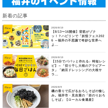
新着の記事
2026/8/10
【8/13〜16開催】背筋がゾク
ッ！？ハピリンで「妖怪フェス202
6 ～福井の不思議で奇妙な世界へ
よ...
2026/8/10
【15分でパパッと作れる♪ 時短レシ
ピ】～「切り干し大根のアラビアー
タ」「納豆ドレッシングの大根サ
ラ...
2026/8/9
磯の香りで広がるおろしそばの愉し
み。福井市・見吉屋の「岩のりおろ
しそば」【ローカル食遺産】