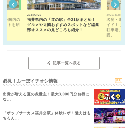
2024/3/20
2026/4/28
15分圏内の
福井県内の「道の駅」全21駅まとめ！
名刹・永平
ポットを紹
グルメや近隣おすすめスポットなど編集
イド！ 見
部オススメの見どころも紹介！
駐車場、お
説。
記事一覧へ戻る
必見！ふーぽイチオシ情報
PR
出費が増える夏の救世主！最大3,000円分お得に
な...
「ポップサーカス福井公演」体験レポ！魅力はも
ちろん...