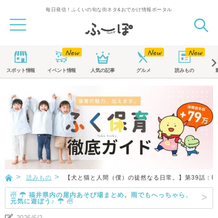
毎日発信！ふくいの旬な街ネタ&おでかけ情報ポータル
スポット
情報
イベント
情報
人気の記事
グルメ
読みもの
読みもの
【犬と猫と人間（僕）の徒然なる日常。】第39話：
☃ ☂ 福井県内の屋内あそび場まとめ。雨でもへっちゃら、
元気に遊ぼう♪ ☂ ☃
2026/6/2