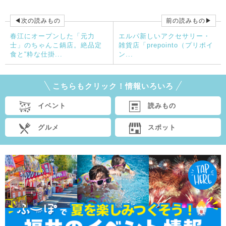
◀次の読みもの
前の読みもの▶
春江にオープンした「元力
エルパ新しいアクセサリー・
士」のちゃんこ鍋店。絶品定
雑貨店「prepointo（プリポイ
食と“粋な仕掛...
ン...
こちらもクリック！情報いろいろ
イベント
読みもの
グルメ
スポット