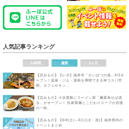
人気記事ランキング
24時間
週間
3ヶ月
【読みもの】【レポ】福井市「かいほつの湯」8/3オ
ープン！温泉・ジム・漫画を満喫できる神コスパ空
間。カフェやキッ...
【読みもの】小浜貴船にラーメン屋「麺屋為せば成
る」がオープン！ 自家製麺とこだわりスープが自慢
の一杯。
【読みもの】【8/8(土)～8/11(火・祝)】福井県内の
イベントまとめ