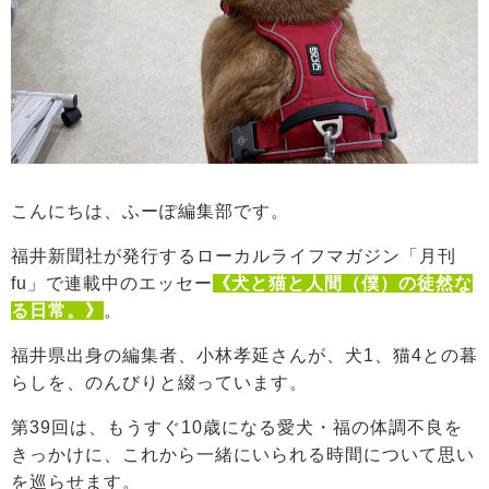
こんにちは、ふーぽ編集部です。
福井新聞社が発行するローカルライフマガジン「月刊
fu」で連載中のエッセー
《犬と猫と人間（僕）の徒然な
る日常。》
。
福井県出身の編集者、小林孝延さんが、犬1、猫4との暮
らしを、のんびりと綴っています。
第39回は、もうすぐ10歳になる愛犬・福の体調不良を
きっかけに、これから一緒にいられる時間について思い
を巡らせます。