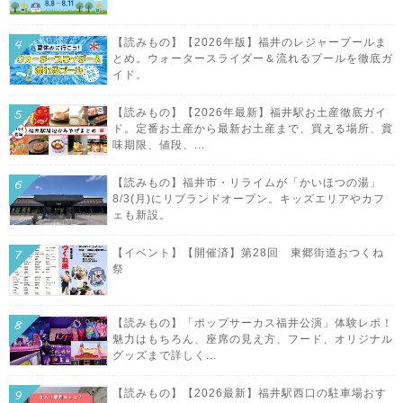
【読みもの】【2026年版】福井のレジャープールま
とめ。ウォータースライダー＆流れるプールを徹底ガ
イド。
【読みもの】【2026年最新】福井駅お土産徹底ガイ
ド。定番お土産から最新お土産まで、買える場所、賞
味期限、値段、...
【読みもの】福井市・リライムが「かいほつの湯」
8/3(月)にリブランドオープン。キッズエリアやカフ
ェも新設。
【イベント】【開催済】第28回 東郷街道おつくね
祭
【読みもの】「ポップサーカス福井公演」体験レポ！
魅力はもちろん、座席の見え方、フード、オリジナル
グッズまで詳しく...
【読みもの】【2026最新】福井駅西口の駐車場おす