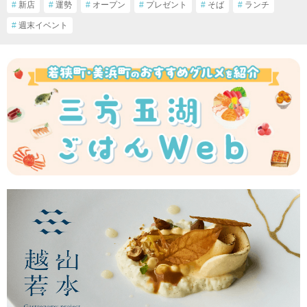
#
新店
#
運勢
#
オープン
#
プレゼント
#
そば
#
ランチ
#
週末イベント