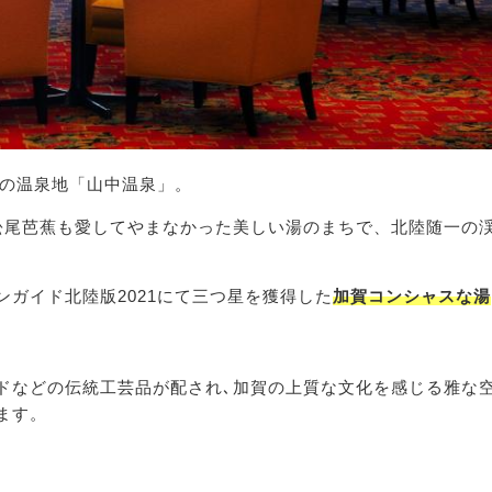
谷の温泉地「山中温泉」。
松尾芭蕉も愛してやまなかった美しい湯のまちで、北陸随一の
。
ガイド北陸版2021にて三つ星を獲得した
加賀コンシャスな湯
ドなどの伝統工芸品が配され､加賀の上質な文化を感じる雅な
ます。