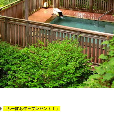
る
「ふーぽお年玉プレゼント！」