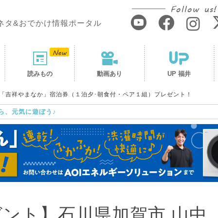
Follow us!
ネタ&おでかけ情報ポータル
読みもの
動画あり
UP 福井
泉「吉祥やまなか」宿泊券（１泊夕･朝食付・ペア１組）プレゼント！
ら、元気に遊ぼう♪
ゼント】石川県加賀市 山中