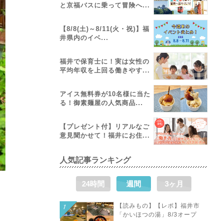
と京福バスに乗って冒険へ...
【8/8(土)～8/11(火・祝)】福
井県内のイベ...
福井で保育士に！実は女性の
平均年収を上回る働きやす...
アイス無料券が10名様に当た
る！御素麺屋の人気商品...
【プレゼント付】リアルなご
意見聞かせて！福井にお住...
人気記事ランキング
24時間
週間
3ヶ月
【読みもの】【レポ】福井市
「かいほつの湯」8/3オープ