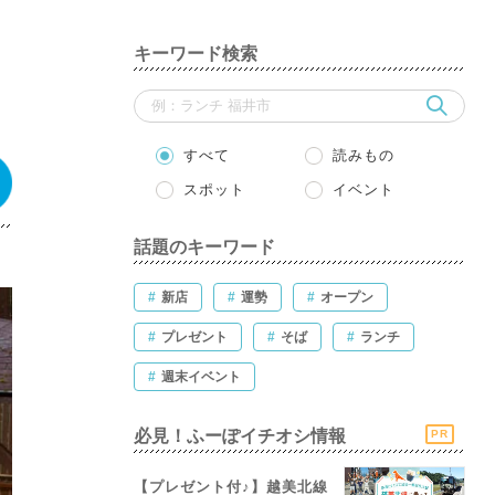
・
キーワード検索
すべて
読みもの
スポット
イベント
話題のキーワード
#
新店
#
運勢
#
オープン
#
プレゼント
#
そば
#
ランチ
#
週末イベント
必見！ふーぽイチオシ情報
PR
【プレゼント付♪】越美北線