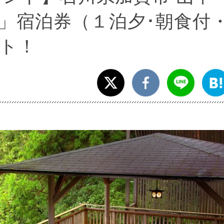
」宿泊券（１泊夕･朝食付
ト！