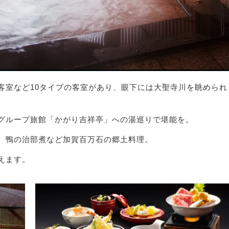
客室など10タイプの客室があり、眼下には大聖寺川を眺められ
グループ旅館「かがり吉祥亭」への湯巡りで堪能を。
、鴨の治部煮など加賀百万石の郷土料理。
えます。