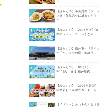
ン...
ト
【読みもの】小浜貴船にラーメ
ン屋「麺屋為せば成る」がオ
ー...
【読みもの】【2026年版】福
井のレジャープールまとめ。...
【読みもの】福井市・リライム
が「かいほつの湯」8/3(月...
【読みもの】【8/8(土)～
8/11(火・祝)】福井県内...
【読みもの】【2026年最新】
福井駅お土産徹底ガイド。定...
【イベント】あわらのぶどう園