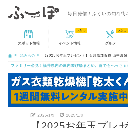
毎日発信！ふくいの旬な街
スポット
情報
イベント
情報
グルメ
読みもの
【2025お年玉プレゼント】石川県加賀市 山中温
ファミリー必見！福井県内の屋内遊び場まとめ。雨でもへっちゃ
2025/1/9
2025/1/9
【2025お年玉プレ