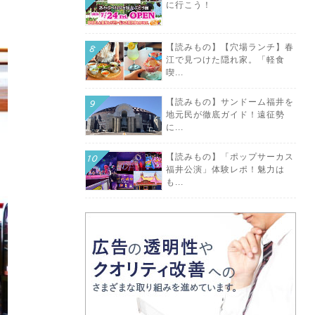
に行こう！
【読みもの】【穴場ランチ】春
江で見つけた隠れ家。「軽食
喫...
【読みもの】サンドーム福井を
地元民が徹底ガイド！遠征勢
に...
【読みもの】「ポップサーカス
福井公演」体験レポ！魅力は
も...