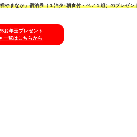
吉祥やまなか」宿泊券（１泊夕･朝食付・ペア１組）のプレゼン
025お年玉プレゼント
▶一覧はこちらから