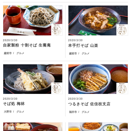
2020/3/30
2020/3/30
自家製粉 十割そば 生蕎庵
本手打そば 山楽
越前市
グルメ
越前市
グルメ
2020/3/30
2020/3/30
そば処 梅林
つるきそば 佐佳枝支店
大野市
グルメ
福井市
グルメ