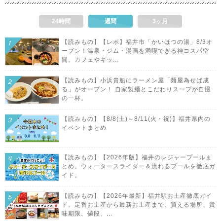
24時間
週間
3ヶ月
【読みもの】【レポ】福井市「かいほつの湯」8/3オ
ープン！温泉・ジム・漫画を満喫できる神コスパ空
間。カフェやキッ...
【読みもの】小浜貴船にラーメン屋「麺屋為せば成
る」がオープン！ 自家製麺とこだわりスープが自慢
の一杯。
【読みもの】【8/8(土)～8/11(火・祝)】福井県内の
イベントまとめ
【読みもの】【2026年版】福井のレジャープールま
とめ。ウォータースライダー＆流れるプールを徹底ガ
イド。
【読みもの】【2026年最新】福井駅お土産徹底ガイ
ド。定番お土産から最新お土産まで、買える場所、賞
味期限、値段、...