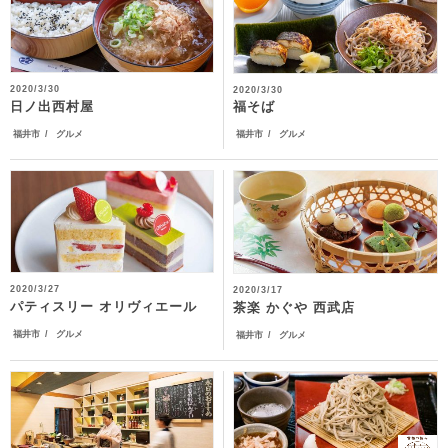
2020/3/30
2020/3/30
日ノ出西村屋
福そば
福井市
グルメ
福井市
グルメ
2020/3/27
2020/3/17
パティスリー オリヴィエール
茶楽 かぐや 西武店
福井市
グルメ
福井市
グルメ