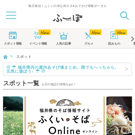
毎日発信！ふくいの旬な街ネタ&おでかけ情報ポータル
スポット
情報
イベント
情報
人気の記事
グルメ
読みもの
スポット
☃ ☂ 福井県内の屋内あそび場まとめ。雨でもへっちゃら、
元気に遊ぼう♪ ☂ ☃
スポット一覧
お店や施設の情報をget！