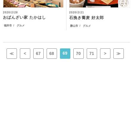
2020/2/28
2020/2/21
おばんざい家 たかはし
石挽き蕎麦 好太郎
福井市
グルメ
勝山市
グルメ
69
≪
<
67
68
70
71
>
≫