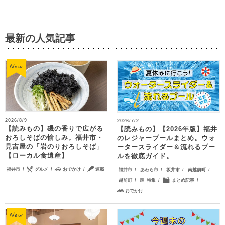
最新の人気記事
2026/8/9
2026/7/2
【読みもの】磯の香りで広がる
【読みもの】【2026年版】福井
おろしそばの愉しみ。福井市・
のレジャープールまとめ。ウォ
見吉屋の「岩のりおろしそば」
ータースライダー＆流れるプー
【ローカル食遺産】
ルを徹底ガイド。
福井市
グルメ
おでかけ
連載
福井市
あわら市
坂井市
南越前町
越前町
特集
まとめ記事
おでかけ