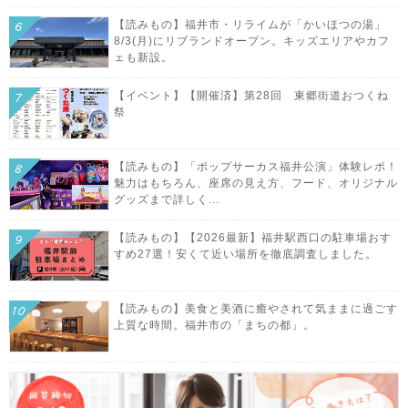
【読みもの】福井市・リライムが「かいほつの湯」
8/3(月)にリブランドオープン。キッズエリアやカフ
ェも新設。
【イベント】【開催済】第28回 東郷街道おつくね
祭
【読みもの】「ポップサーカス福井公演」体験レポ！
魅力はもちろん、座席の見え方、フード、オリジナル
グッズまで詳しく...
【読みもの】【2026最新】福井駅西口の駐車場おす
すめ27選！安くて近い場所を徹底調査しました。
【読みもの】美食と美酒に癒やされて気ままに過ごす
上質な時間。福井市の「まちの都」。