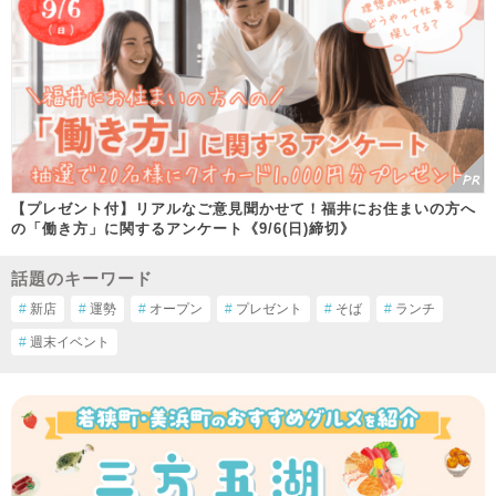
【プレゼント付】リアルなご意見聞かせて！福井にお住まいの方へ
の「働き方」に関するアンケート《9/6(日)締切》
話題のキーワード
#
新店
#
運勢
#
オープン
#
プレゼント
#
そば
#
ランチ
#
週末イベント