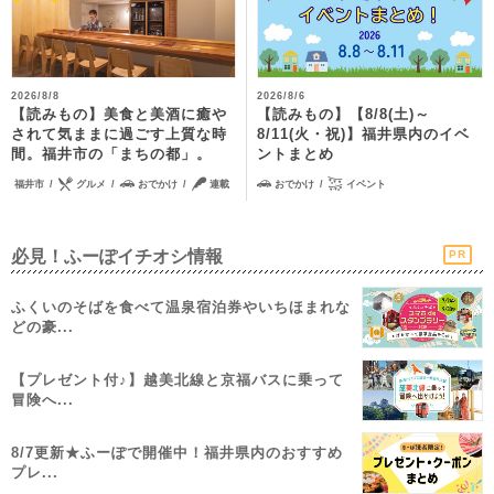
2026/8/8
2026/8/6
【読みもの】美食と美酒に癒や
【読みもの】【8/8(土)～
されて気ままに過ごす上質な時
8/11(火・祝)】福井県内のイベ
間。福井市の「まちの都」。
ントまとめ
福井市
グルメ
おでかけ
連載
おでかけ
イベント
必見！ふーぽイチオシ情報
PR
ふくいのそばを食べて温泉宿泊券やいちほまれな
どの豪...
【プレゼント付♪】越美北線と京福バスに乗って
冒険へ...
8/7更新★ふーぽで開催中！福井県内のおすすめ
プレ...