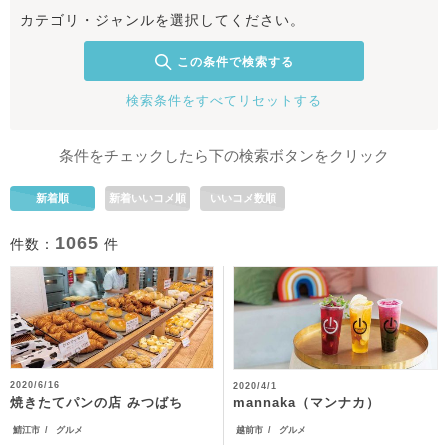
カテゴリ・ジャンルを選択してください。
この条件で検索する
検索条件をすべてリセットする
条件をチェックしたら下の検索ボタンをクリック
新着順
新着いいコメ順
いいコメ数順
1065
件数：
件
2020/6/16
2020/4/1
焼きたてパンの店 みつばち
mannaka（マンナカ）
鯖江市
グルメ
越前市
グルメ