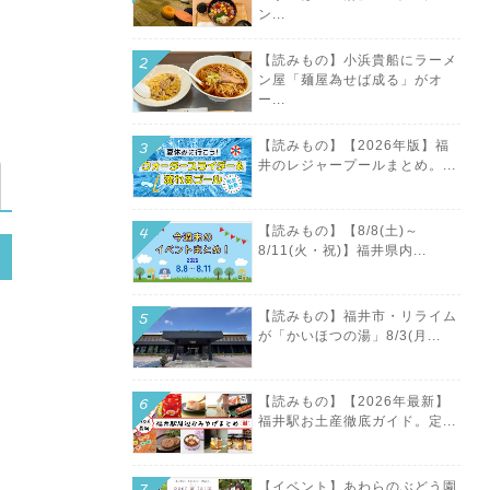
ン...
【読みもの】小浜貴船にラーメ
ン屋「麺屋為せば成る」がオ
ー...
【読みもの】【2026年版】福
井のレジャープールまとめ。...
【読みもの】【8/8(土)～
8/11(火・祝)】福井県内...
【読みもの】福井市・リライム
が「かいほつの湯」8/3(月...
【読みもの】【2026年最新】
福井駅お土産徹底ガイド。定...
【イベント】あわらのぶどう園