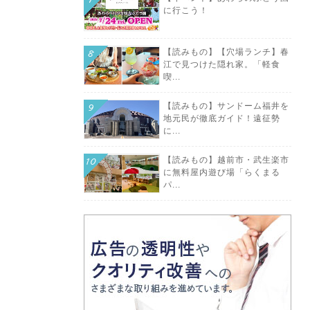
に行こう！
【読みもの】【穴場ランチ】春
江で見つけた隠れ家。「軽食
喫...
【読みもの】サンドーム福井を
地元民が徹底ガイド！遠征勢
に...
【読みもの】越前市・武生楽市
に無料屋内遊び場「らくまる
パ...