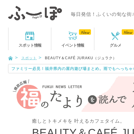
毎日発信！ふくいの旬な街
スポット
情報
イベント
情報
グルメ
スポット
BEAUTY＆CAFÉ JURAKU（ジュラク）
ファミリー必見！福井県内の屋内遊び場まとめ。雨でもへっちゃ
癒しとトキメキを 叶えるカフェタイム。
BEAUTY＆CAFÉ 