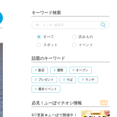
キーワード検索
すべて
読みもの
スポット
イベント
話題のキーワード
#
新店
#
運勢
#
オープン
#
プレゼント
#
そば
#
ランチ
#
週末イベント
必見！ふーぽイチオシ情報
PR
8/7更新★ふーぽで開催中！