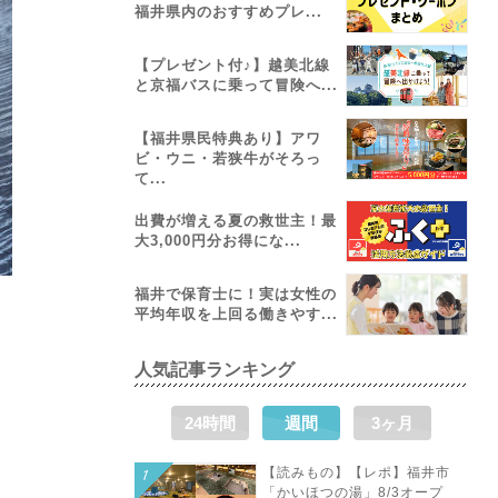
福井県内のおすすめプレ...
【プレゼント付♪】越美北線
と京福バスに乗って冒険へ...
【福井県民特典あり】アワ
ビ・ウニ・若狭牛がそろっ
て...
出費が増える夏の救世主！最
大3,000円分お得にな...
福井で保育士に！実は女性の
平均年収を上回る働きやす...
人気記事ランキング
24時間
週間
3ヶ月
【読みもの】【レポ】福井市
「かいほつの湯」8/3オープ