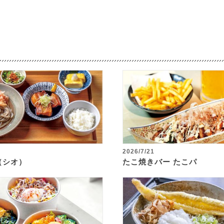
2026/7/21
o（シオ）
たこ焼きバー たこパ