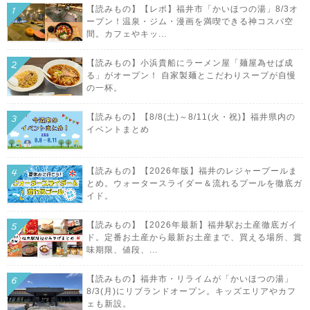
【読みもの】【レポ】福井市「かいほつの湯」8/3オ
ープン！温泉・ジム・漫画を満喫できる神コスパ空
間。カフェやキッ...
【読みもの】小浜貴船にラーメン屋「麺屋為せば成
る」がオープン！ 自家製麺とこだわりスープが自慢
の一杯。
【読みもの】【8/8(土)～8/11(火・祝)】福井県内の
イベントまとめ
【読みもの】【2026年版】福井のレジャープールま
とめ。ウォータースライダー＆流れるプールを徹底ガ
イド。
【読みもの】【2026年最新】福井駅お土産徹底ガイ
ド。定番お土産から最新お土産まで、買える場所、賞
味期限、値段、...
【読みもの】福井市・リライムが「かいほつの湯」
8/3(月)にリブランドオープン。キッズエリアやカフ
ェも新設。