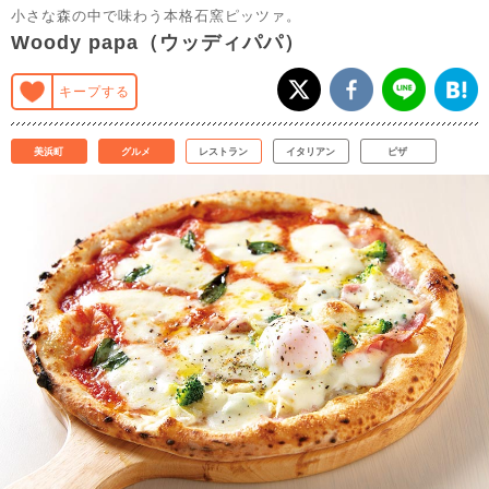
小さな森の中で味わう本格石窯ピッツァ。
Woody papa（ウッディパパ）
キープする
美浜町
グルメ
レストラン
イタリアン
ピザ