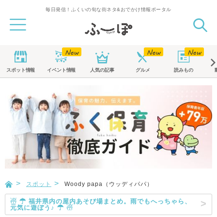
毎日発信！ふくいの旬な街ネタ&おでかけ情報ポータル
スポット
情報
イベント
情報
人気の記事
グルメ
読みもの
スポット
Woody papa（ウッディパパ）
☃ ☂ 福井県内の屋内あそび場まとめ。雨でもへっちゃら、
元気に遊ぼう♪ ☂ ☃