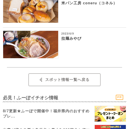
米パン工房 coneru（コネル）
2023/6/9
拉麺みやび
スポット情報一覧へ戻る
必見！ふーぽイチオシ情報
PR
8/7更新★ふーぽで開催中！福井県内のおすすめ
プレ...