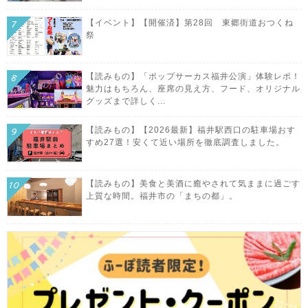
【イベント】【開催済】第28回 東郷街道おつくね
祭
【読みもの】「ポップサーカス福井公演」体験レポ！
魅力はもちろん、座席の見え方、フード、オリジナル
グッズまで詳しく...
【読みもの】【2026最新】福井駅西口の駐車場おす
すめ27選！安くて近い場所を徹底調査しました。
【読みもの】美食と美酒に癒やされて気ままに過ごす
上質な時間。福井市の「まちの都」。