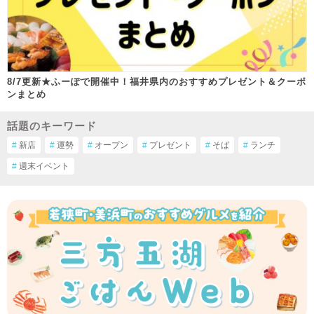
8/7更新★ふーぽで開催中！福井県内のおすすめプレゼント＆クーポ
ンまとめ
話題のキーワード
#
新店
#
運勢
#
オープン
#
プレゼント
#
そば
#
ランチ
#
週末イベント