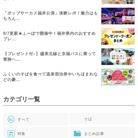
「ポップサーカス福井公演」体験レポ！魅力はも
ちろん...
8/7更新★ふーぽで開催中！福井県内のおすすめ
プレ...
【プレゼント付♪】越美北線と京福バスに乗って
冒険へ...
ふくいのそばを食べて温泉宿泊券やいちほまれな
どの豪...
カテゴリ一覧
そば
すべて
特集
まとめ記事