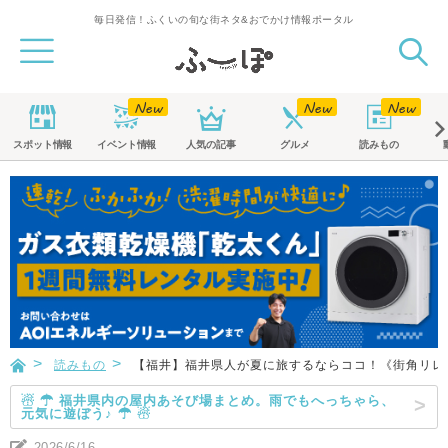
毎日発信！ふくいの旬な街ネタ&おでかけ情報ポータル
スポット
情報
イベント
情報
人気の記事
グルメ
読みもの
読みもの
【福井】福井県人が夏に旅するならココ！《街角リレー
☃ ☂ 福井県内の屋内あそび場まとめ。雨でもへっちゃら、
元気に遊ぼう♪ ☂ ☃
2026/6/16