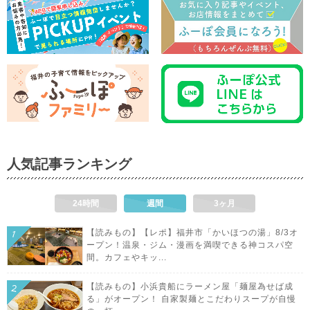
人気記事ランキング
24時間
週間
3ヶ月
【読みもの】【レポ】福井市「かいほつの湯」8/3オ
ープン！温泉・ジム・漫画を満喫できる神コスパ空
間。カフェやキッ...
【読みもの】小浜貴船にラーメン屋「麺屋為せば成
る」がオープン！ 自家製麺とこだわりスープが自慢