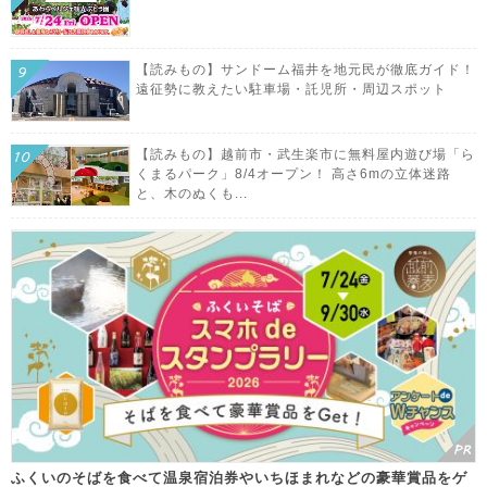
【読みもの】サンドーム福井を地元民が徹底ガイド！
遠征勢に教えたい駐車場・託児所・周辺スポット
【読みもの】越前市・武生楽市に無料屋内遊び場「ら
くまるパーク」8/4オープン！ 高さ6mの立体迷路
と、木のぬくも...
ふくいのそばを食べて温泉宿泊券やいちほまれなどの豪華賞品をゲ