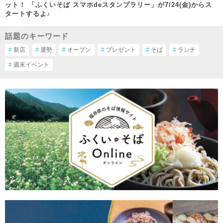
ット！ 「ふくいそば スマホdeスタンプラリー」が7/24(金)からス
タートするよ♪
話題のキーワード
#
新店
#
運勢
#
オープン
#
プレゼント
#
そば
#
ランチ
#
週末イベント