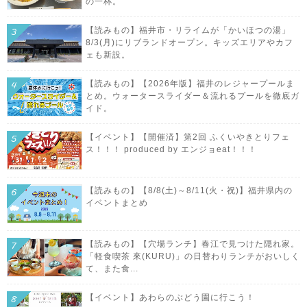
の一杯。
【読みもの】福井市・リライムが「かいほつの湯」
8/3(月)にリブランドオープン。キッズエリアやカフ
ェも新設。
【読みもの】【2026年版】福井のレジャープールま
とめ。ウォータースライダー＆流れるプールを徹底ガ
イド。
【イベント】【開催済】第2回 ふくいやきとりフェ
ス！！！ produced by エンジョeat！！！
【読みもの】【8/8(土)～8/11(火・祝)】福井県内の
イベントまとめ
【読みもの】【穴場ランチ】春江で見つけた隠れ家。
「軽食喫茶 來(KURU)」の日替わりランチがおいしく
て、また食...
【イベント】あわらのぶどう園に行こう！