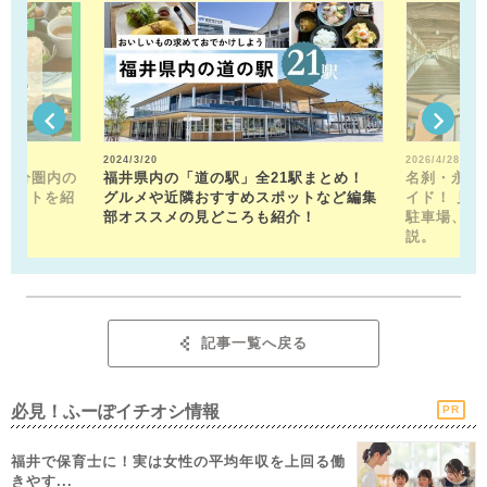
2024/3/20
2026/4/28
15分圏内の
福井県内の「道の駅」全21駅まとめ！
名刹・永平
ポットを紹
グルメや近隣おすすめスポットなど編集
イド！ 見
部オススメの見どころも紹介！
駐車場、お
説。
記事一覧へ戻る
必見！ふーぽイチオシ情報
PR
福井で保育士に！実は女性の平均年収を上回る働
きやす...