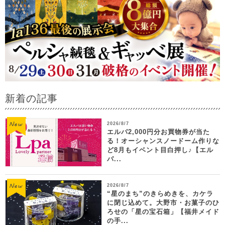
新着の記事
2026/8/7
エルパ2,000円分お買物券が当た
る！オーシャンスノードーム作りな
ど8月もイベント目白押し♪【エル
パ...
2026/8/7
“星のまち”のきらめきを、カケラ
に閉じ込めて。大野市・お菓子のひ
ろせの「星の宝石箱」【福井メイド
の手...