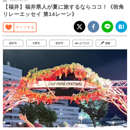
【福井】福井県人が夏に旅するならココ！《街角
リレーエッセイ 第14レーン》
キープする
福井市
大野市
坂井市
おでかけ
連載