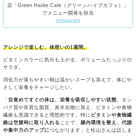
店「Green Haibe Cafe（グリーンハイブカフェ）」
でメニュー開発を担当
Instagram
アレンジで楽しむ、体想いの1週間。
ビタミンカラーに気分も上がる、ボリュームたっぷりの
サラダ。
消化力が落ちやすい朝は温かいスープも添えて、体にや
さしく栄養をチャージしたい。
「
目覚めてすぐの体は、栄養を吸収しやすい状態
。タン
パク質や良質な脂質、炭水化物に加え、ビタミンや食物
繊維も意識できると理想的です。特に
ビタミンや食物繊
維は空腹時に取り入れる
ことで、
腸内環境を整え、代謝
や集中力のアップに
つながります」と松山さんは話しま