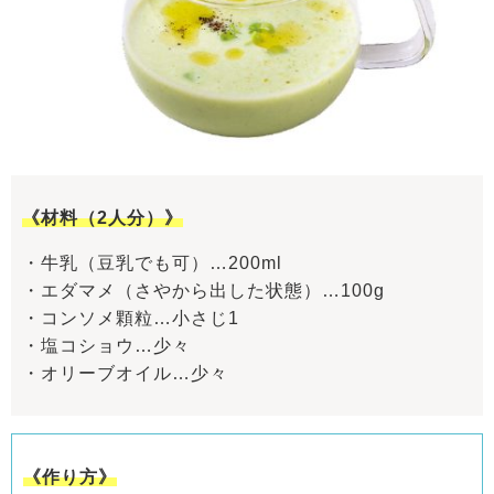
《材料（2人分）》
・牛乳（豆乳でも可）…200ml
・エダマメ（さやから出した状態）…100g
・コンソメ顆粒…小さじ1
・塩コショウ…少々
・オリーブオイル…少々
《作り方》