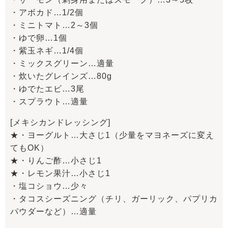
・アボカド…1/2個
・ミニトマト…2～3個
・ゆで卵…1個
・紫玉ネギ…1/4個
・ミックスグリーン…適量
・炊いたグレインズ…80g
・ゆでたエビ…3尾
・スプラウト…適量
[メキシカンドレッシング]
★・ヨーグルト…大さじ1（少量をマヨネーズに変え
てもOK）
★・りんご酢…小さじ1
★・レモン果汁…小さじ1
・塩コショウ…少々
・タコスシーズニング（チリ、ガーリック、パプリカ
パウダーなど）…適量