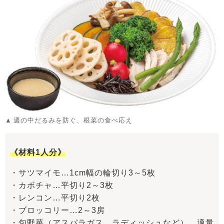
週の中だるみを防ぐ、根菜の食べ応え
《材料1人分》
・サツマイモ…1cm幅の輪切り3～5枚
・カボチャ…平切り2～3枚
・レンコン…平切り2枚
・ブロッコリー…2～3房
・旬野菜（アスパラガス、ラディッシュなど）…適量