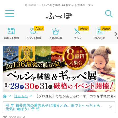
毎日発信！ふくいの旬な街ネタ&おでかけ情報ポータル
スポット
情報
イベント
情報
人気の記事
グルメ
読みもの
読みもの
【プロ直伝】毎朝が楽しみに！平日の朝を手軽に彩る
☃ ☂ 福井県内の屋内あそび場まとめ。雨でもへっちゃら、
元気に遊ぼう♪ ☂ ☃
2026/6/16