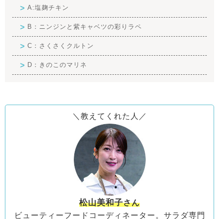
A:塩麹チキン
B：ニンジンと紫キャベツの彩りラペ
C：さくさくクルトン
D：きのこのマリネ
＼教えてくれた人／
松山美和子
さん
ビューティーフードコーディネーター。サラダ専門