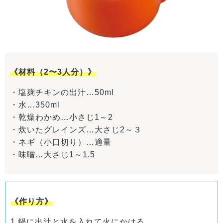
《材料（2〜3人分）》
・塩麹チキンの出汁…50ml
・水…350ml
・乾燥わかめ…小さじ1～2
・炊いたグレインズ…大さじ2～３
・ネギ（小口切り）…適量
・味噌…大さじ1～1.5
《作り方》
1.鍋に出汁と水を入れて火にかける