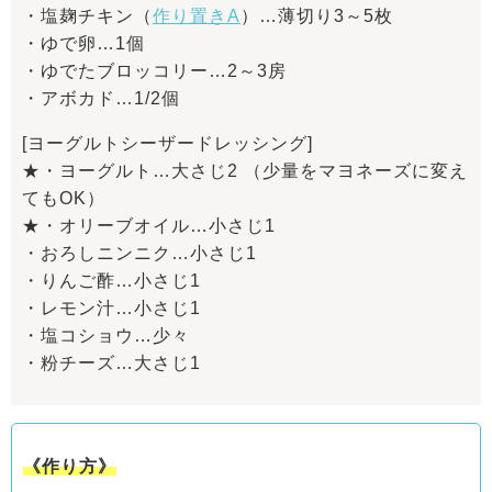
・塩麹チキン（
作り置きA
）…薄切り3～5枚
・ゆで卵…1個
・ゆでたブロッコリー…2～3房
・アボカド…1/2個
[ヨーグルトシーザードレッシング]
★・ヨーグルト…大さじ2 （少量をマヨネーズに変え
てもOK）
★・オリーブオイル…小さじ1
・おろしニンニク…小さじ1
・りんご酢…小さじ1
・レモン汁…小さじ1
・塩コショウ…少々
・粉チーズ…大さじ1
《作り方》