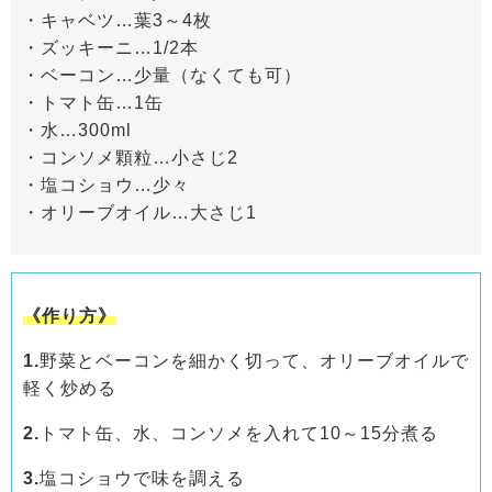
・キャベツ…葉3～4枚
・ズッキーニ…1/2本
・ベーコン…少量（なくても可）
・トマト缶…1缶
・水…300ml
・コンソメ顆粒…小さじ2
・塩コショウ…少々
・オリーブオイル…大さじ1
《作り方》
1.
野菜とベーコンを細かく切って、オリーブオイルで
軽く炒める
2.
トマト缶、水、コンソメを入れて10～15分煮る
3.
塩コショウで味を調える