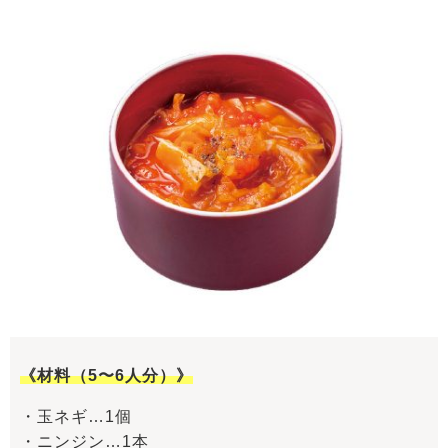
《材料（5〜6人分）》
・玉ネギ…1個
・ニンジン…1本