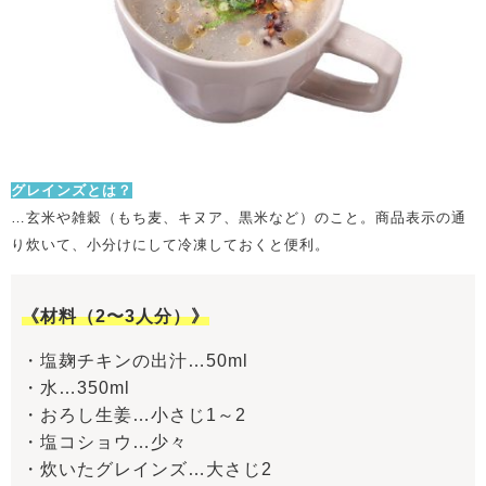
グレインズとは？
…玄米や雑穀（もち麦、キヌア、黒米など）のこと。商品表示の通
り炊いて、小分けにして冷凍しておくと便利。
《材料（2〜3人分）》
・塩麹チキンの出汁…50ml
・水…350ml
・おろし生姜…小さじ1～2
・塩コショウ…少々
・炊いたグレインズ…大さじ2