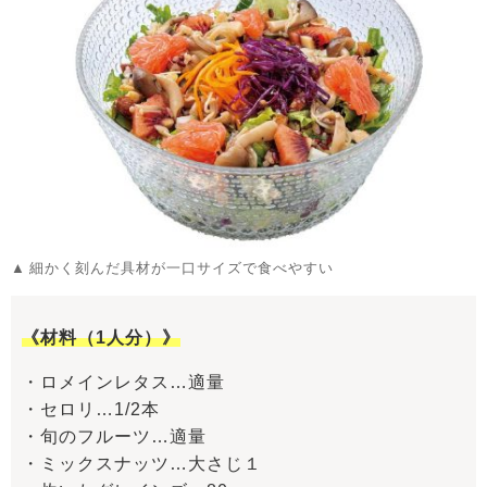
細かく刻んだ具材が一口サイズで食べやすい
《材料（1人分）》
・ロメインレタス…適量
・セロリ…1/2本
・旬のフルーツ…適量
・ミックスナッツ…大さじ１