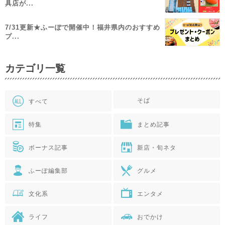
具店が...
7/31更新★ふーぽで開催中！福井県内のおすすめ
プ...
カテゴリ一覧
そば
すべて
特集
まとめ記事
ボーナス記事
新店・旬ネタ
ふーぽ編集部
グルメ
文化系
エンタメ
ライフ
おでかけ