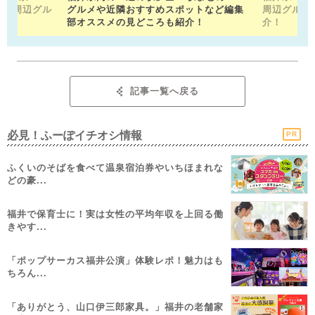
。 周辺グル
グルメや近隣おすすめスポットなど編集
周辺グルメ
部オススメの見どころも紹介！
介！
記事一覧へ戻る
必見！ふーぽイチオシ情報
PR
ふくいのそばを食べて温泉宿泊券やいちほまれな
どの豪...
福井で保育士に！実は女性の平均年収を上回る働
きやす...
「ポップサーカス福井公演」体験レポ！魅力はも
ちろん...
「ありがとう、山口伊三郎家具。」福井の老舗家