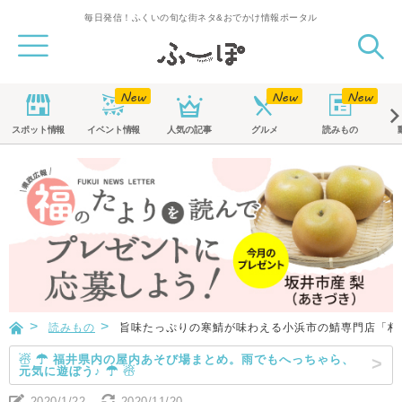
毎日発信！ふくいの旬な街ネタ&おでかけ情報ポータル
スポット
情報
イベント
情報
人気の記事
グルメ
読みもの
読みもの
旨味たっぷりの寒鯖が味わえる小浜市の鯖専門店「朽
☃ ☂ 福井県内の屋内あそび場まとめ。雨でもへっちゃら、
元気に遊ぼう♪ ☂ ☃
2020/1/22
2020/11/20