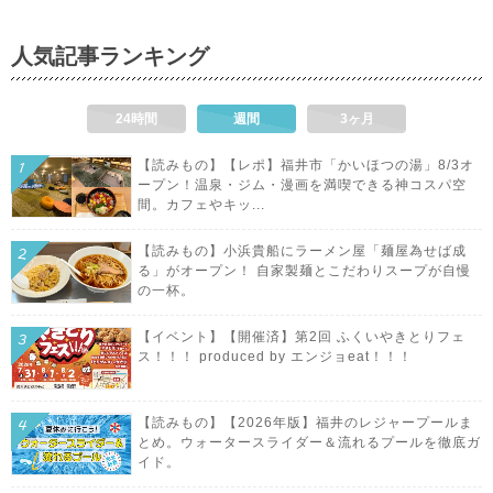
人気記事ランキング
24時間
週間
3ヶ月
【読みもの】【レポ】福井市「かいほつの湯」8/3オ
ープン！温泉・ジム・漫画を満喫できる神コスパ空
間。カフェやキッ...
【読みもの】小浜貴船にラーメン屋「麺屋為せば成
る」がオープン！ 自家製麺とこだわりスープが自慢
の一杯。
【イベント】【開催済】第2回 ふくいやきとりフェ
ス！！！ produced by エンジョeat！！！
【読みもの】【2026年版】福井のレジャープールま
とめ。ウォータースライダー＆流れるプールを徹底ガ
イド。