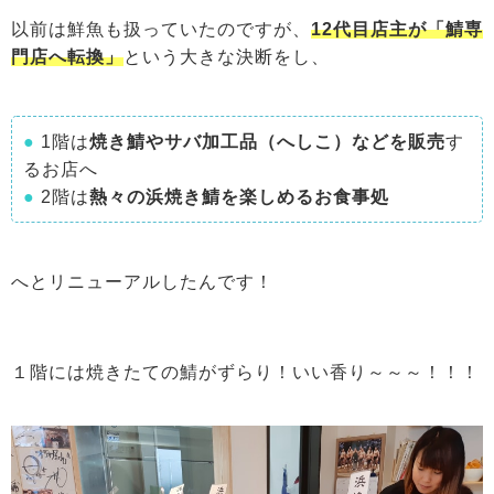
以前は鮮魚も扱っていたのですが、
12代目店主が「鯖専
門店へ転換」
という大きな決断をし、
●
1階は
焼き鯖やサバ加工品（へしこ）などを販売
す
るお店へ
●
2階は
熱々の浜焼き鯖を楽しめるお食事処
へとリニューアルしたんです！
１階には焼きたての鯖がずらり！いい香り～～～！！！