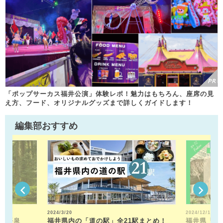
「ポップサーカス福井公演」体験レポ！魅力はもちろん、座席の見
え方、フード、オリジナルグッズまで詳しくガイドします！
編集部おすすめ
2024/3/20
2024/12/13
山平泉
福井県内の「道の駅」全21駅まとめ！
福井県「福