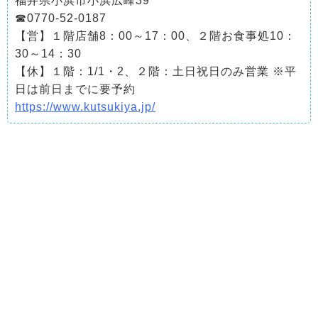
福井県小浜市小浜広峰39
☎0770-52-0187
【営】１階店舗8：00～17：00、２階お食事処10：
30～14：30
【休】１階：1/1・2、２階：土日祝日のみ営業 ※平
日は前日までに要予約
https://www.kutsukiya.jp/