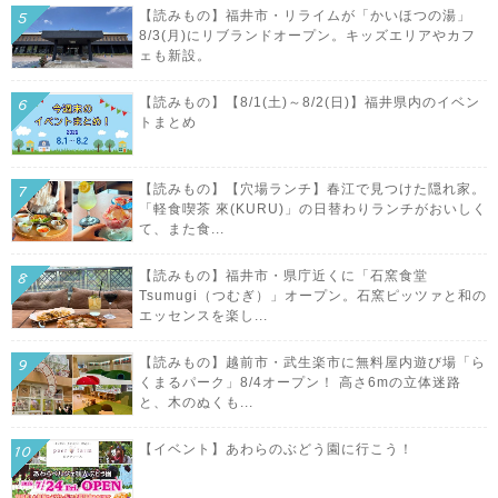
【読みもの】福井市・リライムが「かいほつの湯」
8/3(月)にリブランドオープン。キッズエリアやカフ
ェも新設。
【読みもの】【8/1(土)～8/2(日)】福井県内のイベン
トまとめ
【読みもの】【穴場ランチ】春江で見つけた隠れ家。
「軽食喫茶 來(KURU)」の日替わりランチがおいしく
て、また食...
【読みもの】福井市・県庁近くに「石窯食堂
Tsumugi（つむぎ）」オープン。石窯ピッツァと和の
エッセンスを楽し...
【読みもの】越前市・武生楽市に無料屋内遊び場「ら
くまるパーク」8/4オープン！ 高さ6mの立体迷路
と、木のぬくも...
【イベント】あわらのぶどう園に行こう！