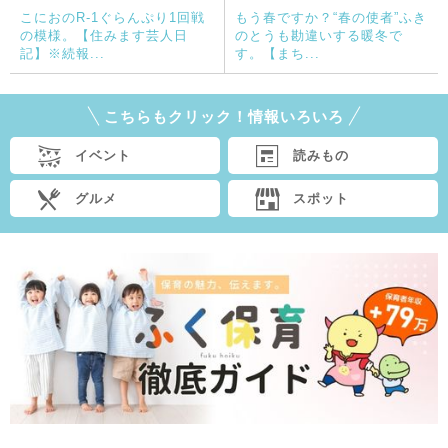
こにおのR-1ぐらんぷり1回戦
もう春ですか？“春の使者”ふき
の模様。【住みます芸人日
のとうも勘違いする暖冬で
記】※続報...
す。【まち...
こちらもクリック！情報いろいろ
イベント
読みもの
グルメ
スポット