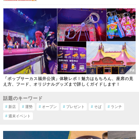
「ポップサーカス福井公演」体験レポ！魅力はもちろん、座席の見
え方、フード、オリジナルグッズまで詳しくガイドします！
話題のキーワード
#
新店
#
運勢
#
オープン
#
プレゼント
#
そば
#
ランチ
#
週末イベント