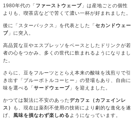
1980年代の「
ファーストウェーブ
」は産地ごとの個性
よりも、喫茶店などで苦くて濃い一杯が好まれました。
後に「スターバックス」を代表とした「
セカンドウェー
ブ
」に突入。
高品質な豆やエスプレッソをベースとしたドリンクが若
者の心をつかみ、多くの世代に飲まれるようになりまし
た。
さらに、豆をフルーツととらえ本来の酸味を浅煎りで引
き出す「ブルーボトルコーヒー」の登場もあり、自由に
味を選べる「
サードウェーブ
」を迎えました。
かつては製法に不安のあった
デカフェ（カフェインレ
ス）
も、現在は薬剤不使用の技術により劇的な進化を遂
げ、
風味を損なわず楽しめる
ようになっています。