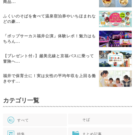
商品...
ふくいのそばを食べて温泉宿泊券やいちほまれな
どの豪...
「ポップサーカス福井公演」体験レポ！魅力はも
ちろん...
【プレゼント付♪】越美北線と京福バスに乗って
冒険へ...
福井で保育士に！実は女性の平均年収を上回る働
きやす...
カテゴリ一覧
そば
すべて
特集
まとめ記事