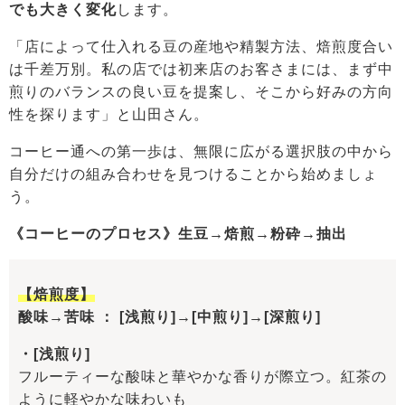
でも大きく変化
します。
「店によって仕入れる豆の産地や精製方法、焙煎度合い
は千差万別。私の店では初来店のお客さまには、まず中
煎りのバランスの良い豆を提案し、そこから好みの方向
性を探ります」と山田さん。
コーヒー通への第一歩は、無限に広がる選択肢の中から
自分だけの組み合わせを見つけることから始めましょ
う。
《コーヒーのプロセス》生豆→焙煎→粉砕→抽出
【焙煎度】
酸味→苦味 ： [浅煎り]→[中煎り]→[深煎り]
・[浅煎り]
フルーティーな酸味と華やかな香りが際立つ。紅茶の
ように軽やかな味わいも