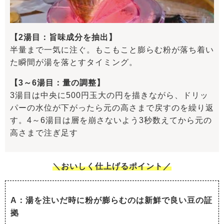
【2湯目：旨味成分を抽出】
半量まで一気に注ぐ。もこもこと膨らむ粉が落ち着い
た瞬間が湯を落とすタイミング。
【3～6湯目：量の調整】
3湯目は中央に500円玉大の円を描きながら、ドリッ
パーの水位が下がったら元の高さまで戻すのを繰り返
す。4～6湯目は層を崩さないよう3秒数えてから元の
高さまで注ぎ足す
＼おいしく仕上げるポイント／
A：湯を注いだ時に粉が膨らむのは新鮮で良い豆の証
拠