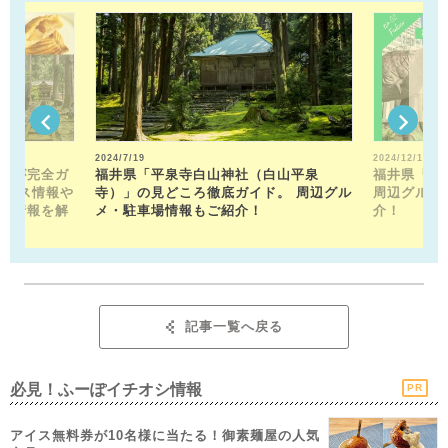
2024/7/19
2024/12/13
トが完全ガ
福井県「平泉寺白山神社（白山平泉
福井県「福
クセス情報や
寺）」の見どころ徹底ガイド。 周辺グル
周辺グルメ
メ情報を解
メ・駐車場情報もご紹介！
介！
記事一覧へ戻る
必見！ふーぽイチオシ情報
PR
アイス無料券が10名様に当たる！御素麺屋の人気