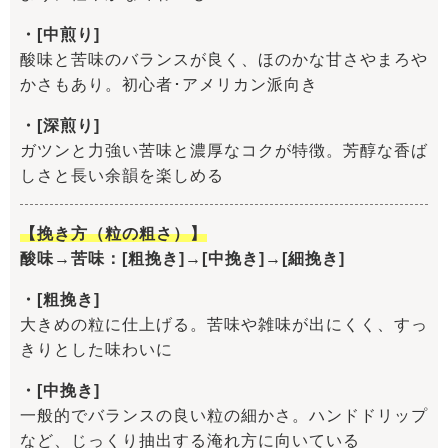
・[中煎り]
酸味と苦味のバランスが良く、ほのかな甘さやまろや
かさもあり。初心者･アメリカン派向き
・[深煎り]
ガツンと力強い苦味と濃厚なコクが特徴。芳醇な香ば
しさと長い余韻を楽しめる
【挽き方（粒の粗さ）】
酸味→苦味：[粗挽き]→[中挽き]→[細挽き]
・[粗挽き]
大きめの粒に仕上げる。苦味や雑味が出にくく、すっ
きりとした味わいに
・[中挽き]
一般的でバランスの良い粒の細かさ。ハンドドリップ
など、じっくり抽出する淹れ方に向いている