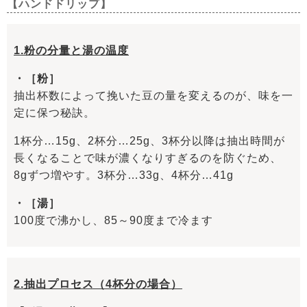
【ハンドドリップ】
1.粉の分量と湯の温度
・
［粉］
抽出杯数によって挽いた豆の量を変えるのが、味を一
定に保つ秘訣。
1杯分…15g、2杯分…25g、3杯分以降は抽出時間が
長くなることで味が濃くなりすぎるのを防ぐため、
8gずつ増やす。3杯分…33g、4杯分…41g
・［湯］
100度で沸かし、85～90度まで冷ます
2.抽出プロセス（4杯分の場合）