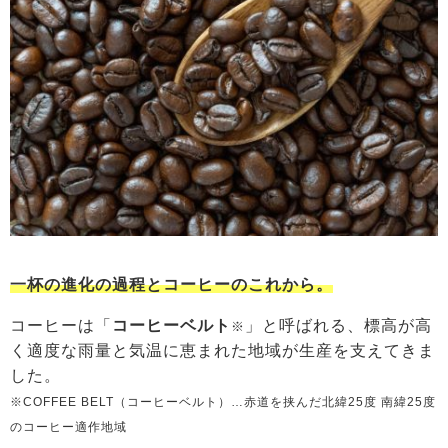
一杯の進化の過程とコーヒーのこれから。
コーヒーは「
コーヒーベルト
」と呼ばれる、標高が高
※
く適度な雨量と気温に恵まれた地域が生産を支えてきま
した。
※COFFEE BELT（コーヒーベルト）…赤道を挟んだ北緯25度 南緯25度
のコーヒー適作地域