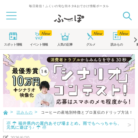
毎日発信！ふくいの旬な街ネタ&おでかけ情報ポータル
スポット
情報
イベント
情報
人気の記事
グルメ
読みもの
読みもの
コーヒーの産地別特徴とプロ直伝のドリップ方法！「
☃ ☂ 福井県内の屋内あそび場まとめ。雨でもへっちゃら、
元気に遊ぼう♪ ☂ ☃
2026/6/20