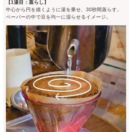
【1湯目：蒸らし】
中心から円を描くように湯を乗せ、30秒間蒸らす。
ペーパーの中で豆を均一に湿らせるイメージ。