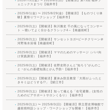
2026/7/31(金) 〜 2026/8/2(日) 【開催済】第73回 福井フ
ェニックスまつり【福井市】
2025/8/1(金) 〜 2025/8/29(金) 【開催済】【ものづくり体
験】夏祭りワークショップ【福井市】
2025/8/2(土) 【開催済】秋川雅史 千の風になってコンサー
ト ～聴いてよく分かるクラシック4～【南越前町】
2025/8/2(土) 【開催済】サンセットヨガ×ビーチクリーン＠
河野海水浴場【南越前町】
2025/8/2(土) 【開催済】ママのためのマッサージ（パパ向
け実践講習）【福井市】
2025/8/2(土) 【開催済】佐野史郎さんと“知ろう”がんのこ
と ~がんの基礎知識とがん予防~【福井市】
2025/8/2(土) 【開催済】夏休み防災教室「大雨がふったと
きキミはどうする!?」【鯖江市】
2025/8/2(土) 【開催済】知って備える「在宅避難」(女性の
ためのピアサポートサロンくるり）【福井市】
2025/8/2(土) 〜 2025/8/3(日) 【開催済】県立歴史博物館で
越前焼特設ショップ・ワークショップを開催！【福井市】