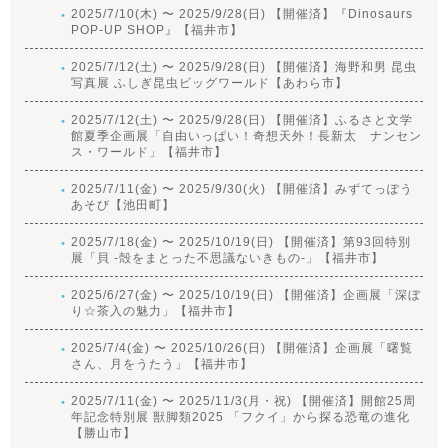
2025/7/10(木) 〜 2025/9/28(日) 【開催済】『Dinosaurs
POP-UP SHOP』【福井市】
2025/7/12(土) 〜 2025/9/28(日) 【開催済】海野和男 昆虫
写真展 ふしぎ昆虫ビッグワールド【あわら市】
2025/7/12(土) 〜 2025/9/28(日) 【開催済】ふるさと文学
館夏季企画展「自由いっぱい！奇想天外！長新太 ナンセン
ス・ワールド」【福井市】
2025/7/11(金) 〜 2025/9/30(火) 【開催済】みずてっぽう
あそび【池田町】
2025/7/18(金) 〜 2025/10/19(日) 【開催済】第93回特別
展「貝 -殻をまとった不思議ないきもの-」【福井市】
2025/6/27(金) 〜 2025/10/19(日) 【開催済】企画展「深ぼ
り☆茶入の魅力」【福井市】
2025/7/4(金) 〜 2025/10/26(日) 【開催済】企画展「曙覧
さん、月をうたう」【福井市】
2025/7/11(金) 〜 2025/11/3(月・祝) 【開催済】開館25周
年記念特別展 獣脚類2025 「フクイ」から探る恐竜の進化
【勝山市】