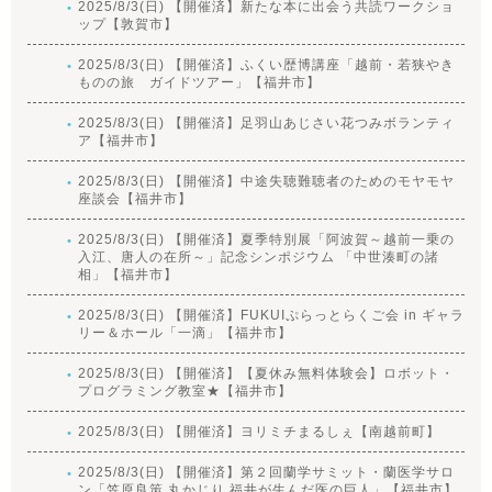
2025/8/3(日) 【開催済】新たな本に出会う共読ワークショ
ップ【敦賀市】
2025/8/3(日) 【開催済】ふくい歴博講座「越前・若狭やき
ものの旅 ガイドツアー」【福井市】
2025/8/3(日) 【開催済】足羽山あじさい花つみボランティ
ア【福井市】
2025/8/3(日) 【開催済】中途失聴難聴者のためのモヤモヤ
座談会【福井市】
2025/8/3(日) 【開催済】夏季特別展「阿波賀～越前一乗の
入江、唐人の在所～」記念シンポジウム 「中世湊町の諸
相」【福井市】
2025/8/3(日) 【開催済】FUKUIぷらっとらくご会 in ギャラ
リー＆ホール「一滴」【福井市】
2025/8/3(日) 【開催済】【夏休み無料体験会】ロボット・
プログラミング教室★【福井市】
2025/8/3(日) 【開催済】ヨリミチまるしぇ【南越前町】
2025/8/3(日) 【開催済】第２回蘭学サミット・蘭医学サロ
ン「笠原良策 丸かじり 福井が生んだ医の巨人」【福井市】