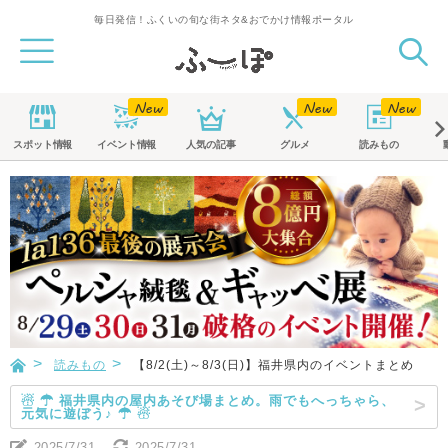
毎日発信！ふくいの旬な街ネタ&おでかけ情報ポータル
スポット
情報
イベント
情報
人気の記事
グルメ
読みもの
読みもの
【8/2(土)～8/3(日)】福井県内のイベントまとめ
☃ ☂ 福井県内の屋内あそび場まとめ。雨でもへっちゃら、
元気に遊ぼう♪ ☂ ☃
2025/7/31
2025/7/31