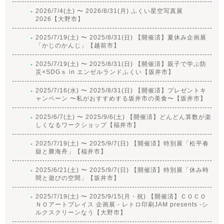
2026/7/4(土) 〜 2026/8/31(月) ふくい星空写真展
2026【大野市】
2025/7/19(土) 〜 2025/8/31(日) 【開催済】夏休み企画展
「かじのかんじ」【越前市】
2025/7/19(土) 〜 2025/8/31(日) 【開催済】親子で学ぶ防
災×SDGｓ in エンゼルランドふくい【坂井市】
2025/7/16(水) 〜 2025/8/31(日) 【開催済】プレゼントキ
ャンペーン 〜私がおすすめする坂井市の美食〜【坂井市】
2025/6/7(土) 〜 2025/9/6(土) 【開催済】どんどん算数が楽
しくなるワークショップ【福井市】
2025/7/19(土) 〜 2025/9/7(日) 【開催済】特別展「松平春
嶽と勝海舟」【福井市】
2025/6/21(土) 〜 2025/9/7(日) 【開催済】特別展「休み時
間と遊びの空間」【坂井市】
2025/7/19(土) 〜 2025/9/15(月・祝) 【開催済】ＣＯＣＯ
ＮＯアートプレイス 企画展 - レトロ印刷JAM presents -シ
ルクスクリーンなう【大野市】