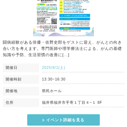
闘病経験がある俳優・佐野史郎をゲストに迎え、がんとの向き
合い方を考えます。専門医師や理学療法士による、がんの基礎
知識や予防、生活習慣の改善に[...]
開催日
2025/8/2(土)
開催時刻
13:30~16:30
開催地
県民ホール
住所
福井県福井市手寄１丁目４−１ 8F
イベント詳細を見る