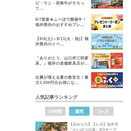
ビ・ウニ・若狭牛がそろっ
て...
8/7更新★ふーぽで開催中！
福井県内のおすすめプレ...
【8/8(土)～8/11(火・祝)】福
井県内のイベ...
「ありがとう、山口伊三郎家
具。」福井の老舗家具店が...
出費が増える夏の救世主！最
大3,000円分お得にな...
人気記事ランキング
24時間
週間
3ヶ月
【読みもの】【レポ】福井市
「かいほつの湯」8/3オープ