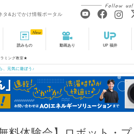
Follow us!
ネタ&おでかけ情報ポータル
読みもの
動画あり
UP 福井
グラミング教室★
ら、元気に遊ぼう♪
無料体験会】ロボット・プ