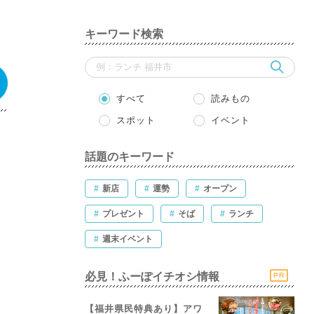
キーワード検索
すべて
読みもの
スポット
イベント
話題のキーワード
#
新店
#
運勢
#
オープン
#
プレゼント
#
そば
#
ランチ
#
週末イベント
必見！ふーぽイチオシ情報
PR
【福井県民特典あり】アワ