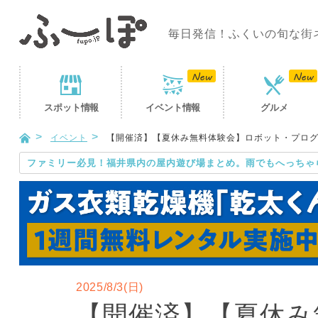
毎日発信！ふくいの旬な街
スポット
情報
イベント
情報
グルメ
イベント
【開催済】【夏休み無料体験会】ロボット・プロ
ファミリー必見！福井県内の屋内遊び場まとめ。雨でもへっちゃ
2025/8/3(日)
【開催済】【夏休み