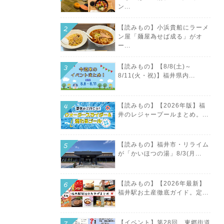
ン...
【読みもの】小浜貴船にラーメ
ン屋「麺屋為せば成る」がオ
ー...
【読みもの】【8/8(土)～
8/11(火・祝)】福井県内...
【読みもの】【2026年版】福
井のレジャープールまとめ。...
【読みもの】福井市・リライム
が「かいほつの湯」8/3(月...
【読みもの】【2026年最新】
福井駅お土産徹底ガイド。定...
【イベント】第28回 東郷街道