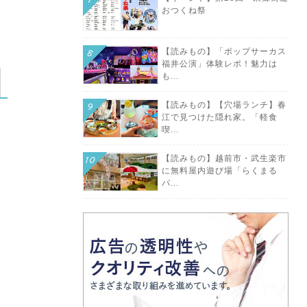
おつくね祭
【読みもの】「ポップサーカス
福井公演」体験レポ！魅力は
も...
【読みもの】【穴場ランチ】春
江で見つけた隠れ家。「軽食
喫...
【読みもの】越前市・武生楽市
に無料屋内遊び場「らくまる
パ...