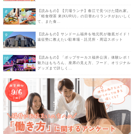
【読みもの】【穴場ランチ】春江で見つけた隠れ家。
「軽食喫茶 來(KURU)」の日替わりランチがおいしく
て、また食...
【読みもの】サンドーム福井を地元民が徹底ガイド！
遠征勢に教えたい駐車場・託児所・周辺スポット
【読みもの】「ポップサーカス福井公演」体験レポ！
魅力はもちろん、座席の見え方、フード、オリジナル
グッズまで詳しく...