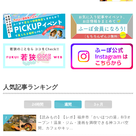
人気記事ランキング
24時間
週間
3ヶ月
【読みもの】【レポ】福井市「かいほつの湯」8/3オ
ープン！温泉・ジム・漫画を満喫できる神コスパ空
間。カフェやキッ...