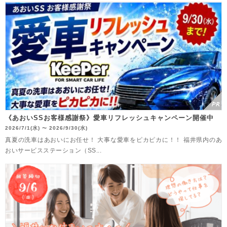
《あおいSSお客様感謝祭》愛車リフレッシュキャンペーン開催中
2026/7/1(水)
2026/9/30(水)
〜
真夏の洗車はあおいにお任せ！ 大事な愛車をピカピカに！！ 福井県内のあ
おいサービスステーション（SS...