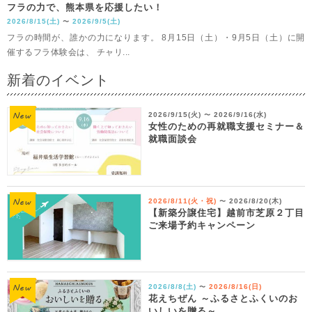
フラの力で、熊本県を応援したい！
2026/8/15(土)
2026/9/5(土)
〜
フラの時間が、誰かの力になります。 8月15日（土）・9月5日（土）に開
催するフラ体験会は、 チャリ...
新着のイベント
2026/9/15(火)
2026/9/16(水)
〜
女性のための再就職支援セミナー＆
就職面談会
2026/8/11(火・祝)
2026/8/20(木)
〜
【新築分譲住宅】越前市芝原２丁目
ご来場予約キャンペーン
2026/8/8(土)
2026/8/16(日)
〜
花えちぜん ～ふるさとふくいのお
いしいを贈る～