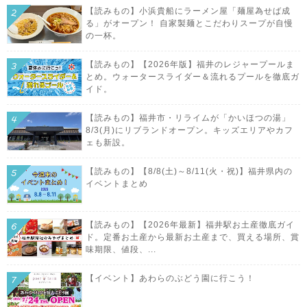
【読みもの】小浜貴船にラーメン屋「麺屋為せば成
る」がオープン！ 自家製麺とこだわりスープが自慢
の一杯。
【読みもの】【2026年版】福井のレジャープールま
とめ。ウォータースライダー＆流れるプールを徹底ガ
イド。
【読みもの】福井市・リライムが「かいほつの湯」
8/3(月)にリブランドオープン。キッズエリアやカフ
ェも新設。
【読みもの】【8/8(土)～8/11(火・祝)】福井県内の
イベントまとめ
【読みもの】【2026年最新】福井駅お土産徹底ガイ
ド。定番お土産から最新お土産まで、買える場所、賞
味期限、値段、...
【イベント】あわらのぶどう園に行こう！