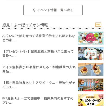
イベント情報一覧へ戻る
必見！ふーぽイチオシ情報
PR
ふくいのそばを食べて温泉宿泊券やいちほまれな
どの豪...
【プレゼント付♪】越美北線と京福バスに乗って
冒険へ...
アイス無料券が10名様に当たる！御素麺屋の人気
商品...
【福井県民特典あり】アワビ・ウニ・若狭牛がそ
ろって...
8/7更新★ふーぽで開催中！福井県内のおすすめ
プレ...