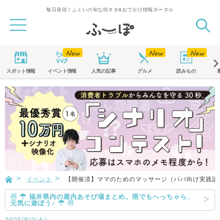
毎日発信！ふくいの旬な街ネタ&おでかけ情報ポータル
スポット
情報
イベント
情報
人気の記事
グルメ
読みもの
イベント
【開催済】ママのためのマッサージ（パパ向け実践講
☃ ☂ 福井県内の屋内あそび場まとめ。雨でもへっちゃら、
元気に遊ぼう♪ ☂ ☃
2025/8/2(土)