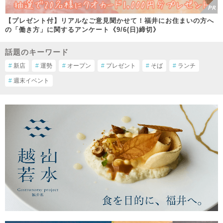
【プレゼント付】リアルなご意見聞かせて！福井にお住まいの方へ
の「働き方」に関するアンケート《9/6(日)締切》
話題のキーワード
#
新店
#
運勢
#
オープン
#
プレゼント
#
そば
#
ランチ
#
週末イベント