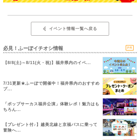
イベント情報一覧へ戻る
必見！ふーぽイチオシ情報
PR
【8/8(土)～8/11(火・祝)】福井県内のイベ...
7/31更新★ふーぽで開催中！福井県内のおすすめ
プ...
「ポップサーカス福井公演」体験レポ！魅力はも
ちろん...
【プレゼント付♪】越美北線と京福バスに乗って
冒険へ...