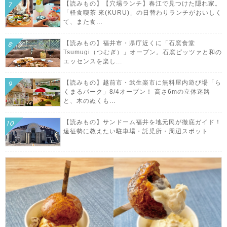
【読みもの】【穴場ランチ】春江で見つけた隠れ家。
「軽食喫茶 來(KURU)」の日替わりランチがおいしく
て、また食...
【読みもの】福井市・県庁近くに「石窯食堂
Tsumugi（つむぎ）」オープン。石窯ピッツァと和の
エッセンスを楽し...
【読みもの】越前市・武生楽市に無料屋内遊び場「ら
くまるパーク」8/4オープン！ 高さ6mの立体迷路
と、木のぬくも...
【読みもの】サンドーム福井を地元民が徹底ガイド！
遠征勢に教えたい駐車場・託児所・周辺スポット