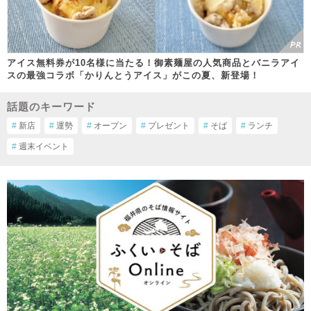
アイス無料券が10名様に当たる！御素麺屋の人気商品とバニラアイ
スの最強コラボ「かりんとうアイス」がこの夏、新登場！
話題のキーワード
#
新店
#
運勢
#
オープン
#
プレゼント
#
そば
#
ランチ
#
週末イベント