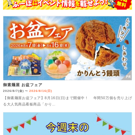
御素麺屋 お盆フェア
2026/8/7(金)
2026/8/16(日)
〜
【御素麺屋お盆フェア】8月16日(日)まで開催中！ 年間50万個を売り上げ
る大人気商品看板商品「かり...