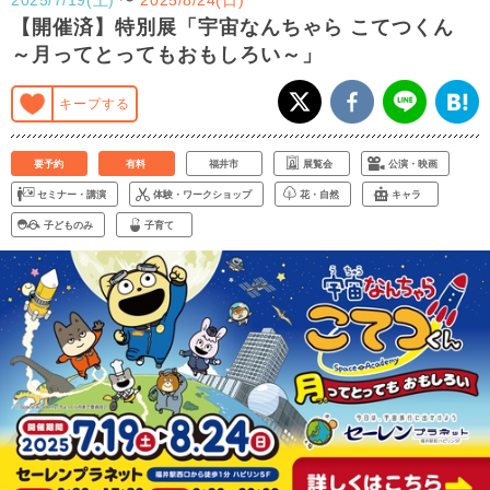
【開催済】特別展「宇宙なんちゃら こてつくん
～月ってとってもおもしろい～」
キープする
要予約
有料
福井市
展覧会
公演・映画
セミナー・講演
体験・ワークショップ
花・自然
キャラ
子どものみ
子育て