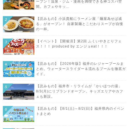
ープン！温泉・ジム・漫画を満喫できる神コスパ空
間。カフェやキッ...
【読みもの】小浜貴船にラーメン屋「麺屋為せば成
る」がオープン！ 自家製麺とこだわりスープが自慢
の一杯。
【イベント】【開催済】第2回 ふくいやきとりフェ
ス！！！ produced by エンジョeat！！！
【読みもの】【2026年版】福井のレジャープールま
とめ。ウォータースライダー＆流れるプールを徹底ガ
イド。
【読みもの】福井市・リライムが「かいほつの湯」
8/3(月)にリブランドオープン。キッズエリアやカフ
ェも新設。
【読みもの】【8/1(土)～8/2(日)】福井県内のイベン
トまとめ