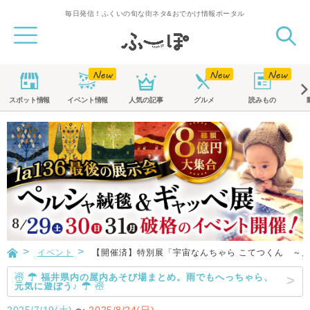
毎日発信！ふくいの旬な街ネタ&おでかけ情報ポータル
スポット
情報
イベント
情報
人気の記事
グルメ
読みもの
イベント
【開催済】特別展「宇宙なんちゃら こてつくん ～
☃ ☂ 福井県内の屋内あそび場まとめ。雨でもへっちゃら、
元気に遊ぼう♪ ☂ ☃
2025/7/19(土)
〜
2025/8/24(日)