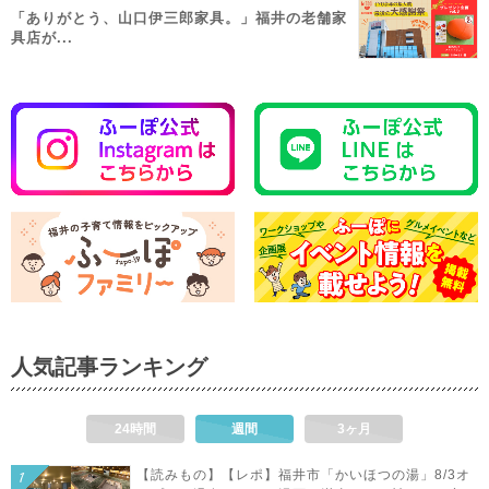
「ありがとう、山口伊三郎家具。」福井の老舗家
具店が...
人気記事ランキング
24時間
週間
3ヶ月
【読みもの】【レポ】福井市「かいほつの湯」8/3オ